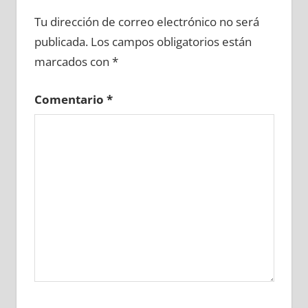
651380081
»
651380082
»
651380083
»
Tu dirección de correo electrónico no será
651380084
»
651380085
»
651380086
»
publicada.
Los campos obligatorios están
651380087
»
651380088
»
651380089
»
marcados con
*
651380090
»
651380091
»
651380092
»
651380093
»
651380094
»
651380095
»
Comentario
*
651380096
»
651380097
»
651380098
»
651380099
»
651380100
»
651380101
»
651380102
»
651380103
»
651380104
»
651380105
»
651380106
»
651380107
»
651380108
»
651380109
»
651380110
»
651380111
»
651380112
»
651380113
»
651380114
»
651380115
»
651380116
»
651380117
»
651380118
»
651380119
»
651380120
»
651380121
»
651380122
»
651380123
»
651380124
»
651380125
»
651380126
»
651380127
»
651380128
»