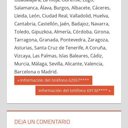
651380033
»
651380034
»
651380035
»
Salamanca, Álava, Burgos, Albacete, Cáceres,
651380036
»
651380037
»
651380038
»
Lleida, León, Ciudad Real, Valladolid, Huelva,
651380039
»
651380040
»
651380041
»
Cantabria, Castellón, Jaén, Badajoz, Navarra,
651380042
»
651380043
»
651380044
»
Toledo, Gipuzkoa, Almería, Córdoba, Girona,
651380045
»
651380046
»
651380047
»
Tarragona, Granada, Pontevedra, Zaragoza,
651380048
»
651380049
»
651380050
»
Asturias, Santa Cruz de Tenerife, A Coruña,
651380051
»
651380052
»
651380053
»
Vizcaya, Las Palmas, Islas Baleares, Cádiz,
651380054
»
651380055
»
651380056
»
Murcia, Málaga, Sevilla, Alicante, Valencia,
651380057
»
651380058
»
651380059
»
Barcelona o Madrid.
651380060
»
651380061
»
651380062
»
Navegación
65138
Entrada
Información del teléfono 62557****
651380063
»
651380064
»
651380065
»
anterior:
de
Siguiente
Información del teléfono 69136****
651380066
»
651380067
»
651380068
»
entrada:
entradas
651380069
»
651380070
»
651380071
»
651380072
»
651380073
»
651380074
»
651380075
»
651380076
»
651380077
»
DEJA UN COMENTARIO
651380078
»
651380079
»
651380080
»