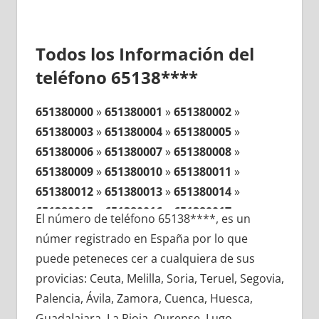
Todos los Información del
teléfono 65138****
651380000
»
651380001
»
651380002
»
651380003
»
651380004
»
651380005
»
651380006
»
651380007
»
651380008
»
651380009
»
651380010
»
651380011
»
651380012
»
651380013
»
651380014
»
651380015
»
651380016
»
651380017
»
El número de teléfono 65138****, es un
651380018
»
651380019
»
651380020
»
númer registrado en España por lo que
651380021
»
651380022
»
651380023
»
puede peteneces cer a cualquiera de sus
651380024
»
651380025
»
651380026
»
provicias: Ceuta, Melilla, Soria, Teruel, Segovia,
651380027
»
651380028
»
651380029
»
Palencia, Ávila, Zamora, Cuenca, Huesca,
651380030
»
651380031
»
651380032
»
Guadalajara, La Rioja, Ourense, Lugo,