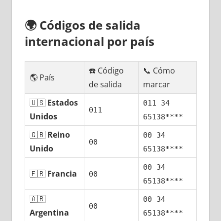
🌍
Códigos dе salida
internacional pοr país
☎️ Código
📞 Cómo
🌎 País
dе salida
marcar
🇺🇸
Estados
011 34
011
Unidos
65138****
🇬🇧
Reino
00 34
00
Unido
65138****
00 34
🇫🇷
Francia
00
65138****
🇦🇷
00 34
00
Argentina
65138****