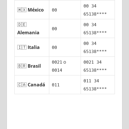
00 34
🇲🇽
México
00
65138****
🇩🇪
00 34
00
Alemania
65138****
00 34
🇮🇹
Italia
00
65138****
ο
0021
0021 34
🇧🇷
Brasil
0014
65138****
011 34
🇨🇦
Canadá
011
65138****