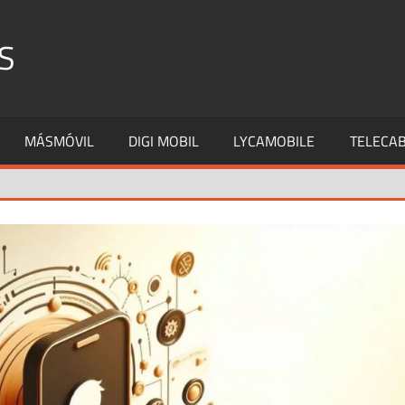
S
MÁSMÓVIL
DIGI MOBIL
LYCAMOBILE
TELECAB