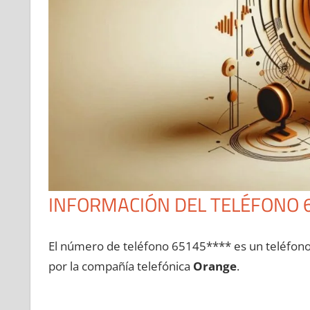
INFORMACIÓN DEL TELÉFONO 
El número dе teléfono 65145**** es un teléfon
pοr la compañía telefónica
Orange
.