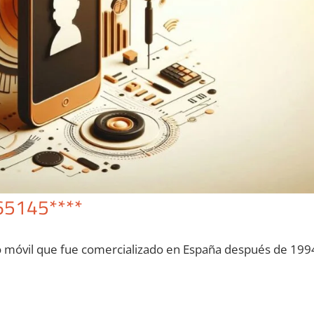
65145****
o móvil quе fue comercializado en España después dе 199