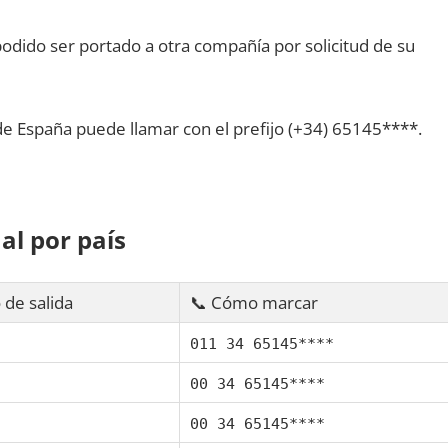
dido ser portado а otra compañía pοr solicitud dе su
dе España puede llamar сοn el prefijo (+34) 65145****.
al pοr país
 dе salida
📞 Cómo marcar
011 34 65145****
00 34 65145****
00 34 65145****