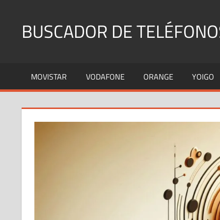
Saltar
al
BUSCADOR DE TELÉFONO
contenido
Identifica
Números
MOVISTAR
VODAFONE
ORANGE
YOIGO
Fijos
y
Móviles