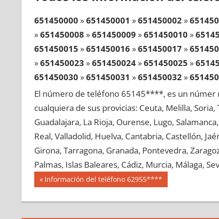
651450000
»
651450001
»
651450002
»
651450
»
651450008
»
651450009
»
651450010
»
6514
651450015
»
651450016
»
651450017
»
651450
»
651450023
»
651450024
»
651450025
»
6514
651450030
»
651450031
»
651450032
»
651450
»
651450038
»
651450039
»
651450040
»
6514
El número de teléfono 65145****, es un númer r
651450045
»
651450046
»
651450047
»
651450
cualquiera de sus provicias: Ceuta, Melilla, Soria
»
651450053
»
651450054
»
651450055
»
6514
Guadalajara, La Rioja, Ourense, Lugo, Salamanca, 
651450060
»
651450061
»
651450062
»
651450
Real, Valladolid, Huelva, Cantabria, Castellón, J
»
651450068
»
651450069
»
651450070
»
6514
Girona, Tarragona, Granada, Pontevedra, Zaragoza
651450075
»
651450076
»
651450077
»
651450
Palmas, Islas Baleares, Cádiz, Murcia, Málaga, Sevi
»
651450083
»
651450084
»
651450085
»
6514
Navegación
65145
Entrada
Información del teléfono 62955****
651450090
»
651450091
»
651450092
»
651450
anterior:
de
»
651450098
»
651450099
»
651450100
»
6514
entradas
651450105
»
651450106
»
651450107
»
651450