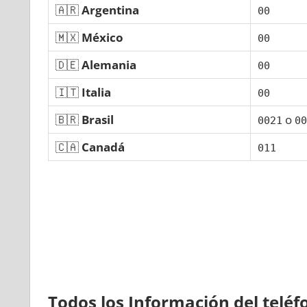
🇦🇷
Argentina
00
🇲🇽
México
00
🇩🇪
Alemania
00
🇮🇹
Italia
00
🇧🇷
Brasil
ο
0021
00
🇨🇦
Canadá
011
Todos los Información del telé