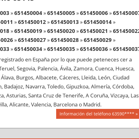
003
»
651450004
»
651450005
»
651450006
»
65145000
50011
»
651450012
»
651450013
»
651450014
»
018
»
651450019
»
651450020
»
651450021
»
65145002
50026
»
651450027
»
651450028
»
651450029
»
033
»
651450034
»
651450035
»
651450036
»
65145003
50041
»
651450042
»
651450043
»
651450044
»
egistrado en España por lo que puede peteneces cer a
048
»
651450049
»
651450050
»
651450051
»
65145005
, Teruel, Segovia, Palencia, Ávila, Zamora, Cuenca, Huesca,
50056
»
651450057
»
651450058
»
651450059
»
Álava, Burgos, Albacete, Cáceres, Lleida, León, Ciudad
063
»
651450064
»
651450065
»
651450066
»
65145006
aén, Badajoz, Navarra, Toledo, Gipuzkoa, Almería, Córdoba,
50071
»
651450072
»
651450073
»
651450074
»
, Asturias, Santa Cruz de Tenerife, A Coruña, Vizcaya, Las
078
»
651450079
»
651450080
»
651450081
»
65145008
lla, Alicante, Valencia, Barcelona o Madrid.
50086
»
651450087
»
651450088
»
651450089
»
Siguiente
Información del teléfono 63590****
093
»
651450094
»
651450095
»
651450096
»
65145009
entrada:
50101
»
651450102
»
651450103
»
651450104
»
108
»
651450109
»
651450110
»
651450111
»
65145011