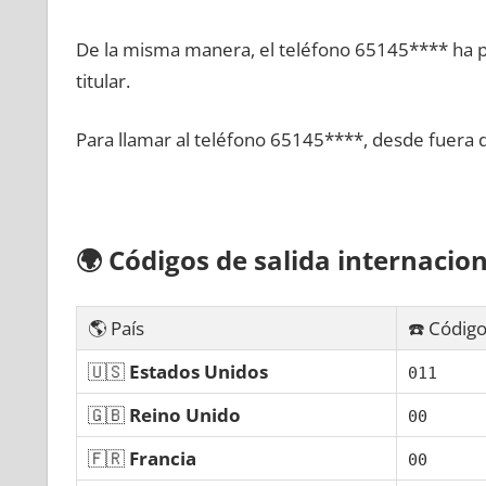
De la misma manera, el teléfono 65145**** ha po
titular.
Para llamar al teléfono 65145****, desde fuera 
🌍
Códigos dе salida internacion
🌎 País
☎️ Código
🇺🇸
Estados Unidos
011
🇬🇧
Reino Unido
00
🇫🇷
Francia
00