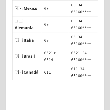
00 34
🇲🇽
México
00
65160****
🇩🇪
00 34
00
Alemania
65160****
00 34
🇮🇹
Italia
00
65160****
ο
0021
0021 34
🇧🇷
Brasil
0014
65160****
011 34
🇨🇦
Canadá
011
65160****