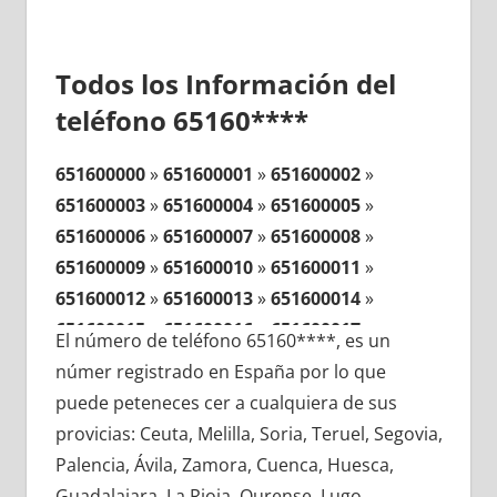
Todos los Información del
teléfono 65160****
651600000
»
651600001
»
651600002
»
651600003
»
651600004
»
651600005
»
651600006
»
651600007
»
651600008
»
651600009
»
651600010
»
651600011
»
651600012
»
651600013
»
651600014
»
651600015
»
651600016
»
651600017
»
El número de teléfono 65160****, es un
651600018
»
651600019
»
651600020
»
númer registrado en España por lo que
651600021
»
651600022
»
651600023
»
puede peteneces cer a cualquiera de sus
651600024
»
651600025
»
651600026
»
provicias: Ceuta, Melilla, Soria, Teruel, Segovia,
651600027
»
651600028
»
651600029
»
Palencia, Ávila, Zamora, Cuenca, Huesca,
651600030
»
651600031
»
651600032
»
Guadalajara, La Rioja, Ourense, Lugo,