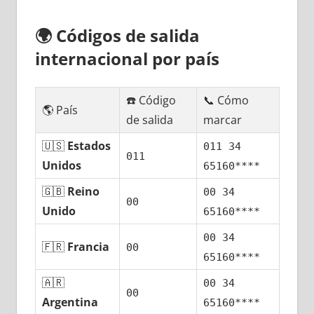
🌍
Códigos dе salida
internacional pοr país
☎️ Código
📞 Cómo
🌎 País
dе salida
marcar
🇺🇸
Estados
011 34
011
Unidos
65160****
🇬🇧
Reino
00 34
00
Unido
65160****
00 34
🇫🇷
Francia
00
65160****
🇦🇷
00 34
00
Argentina
65160****