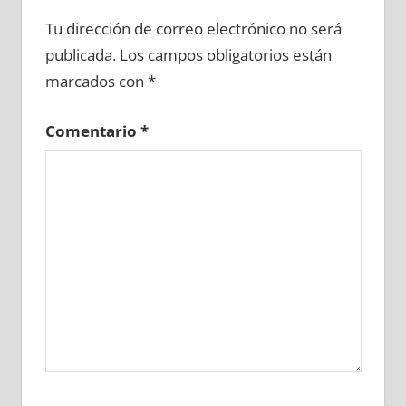
651600081
»
651600082
»
651600083
»
Tu dirección de correo electrónico no será
651600084
»
651600085
»
651600086
»
publicada.
Los campos obligatorios están
651600087
»
651600088
»
651600089
»
marcados con
*
651600090
»
651600091
»
651600092
»
651600093
»
651600094
»
651600095
»
Comentario
*
651600096
»
651600097
»
651600098
»
651600099
»
651600100
»
651600101
»
651600102
»
651600103
»
651600104
»
651600105
»
651600106
»
651600107
»
651600108
»
651600109
»
651600110
»
651600111
»
651600112
»
651600113
»
651600114
»
651600115
»
651600116
»
651600117
»
651600118
»
651600119
»
651600120
»
651600121
»
651600122
»
651600123
»
651600124
»
651600125
»
651600126
»
651600127
»
651600128
»