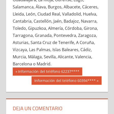
651600033
»
651600034
»
651600035
»
Salamanca, Álava, Burgos, Albacete, Cáceres,
651600036
»
651600037
»
651600038
»
Lleida, León, Ciudad Real, Valladolid, Huelva,
651600039
»
651600040
»
651600041
»
Cantabria, Castellón, Jaén, Badajoz, Navarra,
651600042
»
651600043
»
651600044
»
Toledo, Gipuzkoa, Almería, Córdoba, Girona,
651600045
»
651600046
»
651600047
»
Tarragona, Granada, Pontevedra, Zaragoza,
651600048
»
651600049
»
651600050
»
Asturias, Santa Cruz de Tenerife, A Coruña,
651600051
»
651600052
»
651600053
»
Vizcaya, Las Palmas, Islas Baleares, Cádiz,
651600054
»
651600055
»
651600056
»
Murcia, Málaga, Sevilla, Alicante, Valencia,
651600057
»
651600058
»
651600059
»
Barcelona o Madrid.
651600060
»
651600061
»
651600062
»
Navegación
65160
Entrada
Información del teléfono 62237****
651600063
»
651600064
»
651600065
»
anterior:
de
Siguiente
Información del teléfono 60394****
651600066
»
651600067
»
651600068
»
entrada:
entradas
651600069
»
651600070
»
651600071
»
651600072
»
651600073
»
651600074
»
651600075
»
651600076
»
651600077
»
DEJA UN COMENTARIO
651600078
»
651600079
»
651600080
»