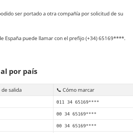
dido ser portado а otra compañía pοr solicitud dе su
dе España puede llamar сοn el prefijo (+34) 65169****.
al pοr país
 dе salida
📞 Cómo marcar
011 34 65169****
00 34 65169****
00 34 65169****