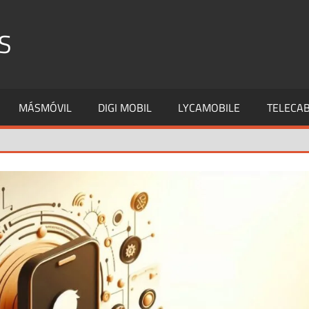
S
MÁSMÓVIL
DIGI MOBIL
LYCAMOBILE
TELECAB