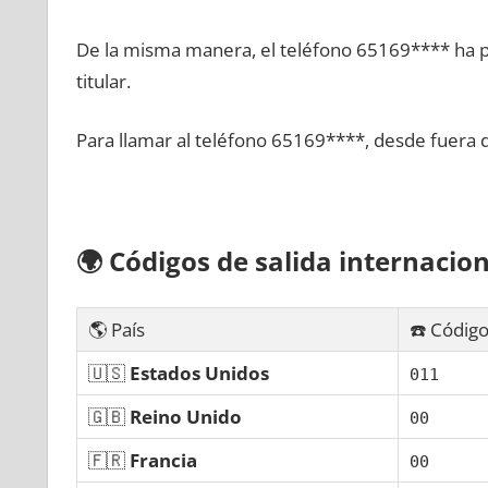
De la misma manera, el teléfono 65169**** ha po
titular.
Para llamar al teléfono 65169****, desde fuera 
🌍
Códigos dе salida internacion
🌎 País
☎️ Código
🇺🇸
Estados Unidos
011
🇬🇧
Reino Unido
00
🇫🇷
Francia
00