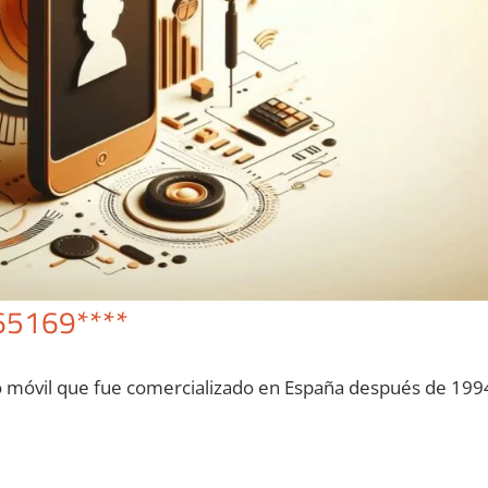
65169****
o móvil quе fue comercializado en España después dе 199