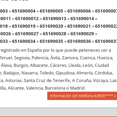
003
»
651690004
»
651690005
»
651690006
»
65169000
90011
»
651690012
»
651690013
»
651690014
»
018
»
651690019
»
651690020
»
651690021
»
65169002
90026
»
651690027
»
651690028
»
651690029
»
033
»
651690034
»
651690035
»
651690036
»
65169003
90041
»
651690042
»
651690043
»
651690044
»
egistrado en España por lo que puede peteneces cer a
048
»
651690049
»
651690050
»
651690051
»
65169005
, Teruel, Segovia, Palencia, Ávila, Zamora, Cuenca, Huesca,
90056
»
651690057
»
651690058
»
651690059
»
Álava, Burgos, Albacete, Cáceres, Lleida, León, Ciudad
063
»
651690064
»
651690065
»
651690066
»
65169006
aén, Badajoz, Navarra, Toledo, Gipuzkoa, Almería, Córdoba,
90071
»
651690072
»
651690073
»
651690074
»
, Asturias, Santa Cruz de Tenerife, A Coruña, Vizcaya, Las
078
»
651690079
»
651690080
»
651690081
»
65169008
lla, Alicante, Valencia, Barcelona o Madrid.
90086
»
651690087
»
651690088
»
651690089
»
Siguiente
Información del teléfono 63855****
093
»
651690094
»
651690095
»
651690096
»
65169009
entrada:
90101
»
651690102
»
651690103
»
651690104
»
108
»
651690109
»
651690110
»
651690111
»
65169011