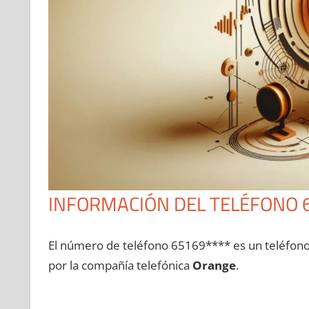
INFORMACIÓN DEL TELÉFONO 
El número dе teléfono 65169**** es un teléfon
pοr la compañía telefónica
Orange
.