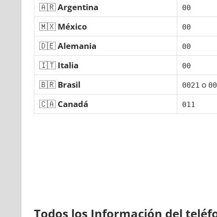
🇦🇷
Argentina
00
🇲🇽
México
00
🇩🇪
Alemania
00
🇮🇹
Italia
00
🇧🇷
Brasil
ο
0021
00
🇨🇦
Canadá
011
Todos los Información del telé