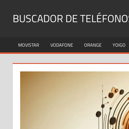
Saltar
al
BUSCADOR DE TELÉFONO
contenido
Identifica
Números
MOVISTAR
VODAFONE
ORANGE
YOIGO
Fijos
y
Móviles