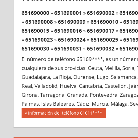
651690000
»
651690001
»
651690002
»
651690
»
651690008
»
651690009
»
651690010
»
6516
651690015
»
651690016
»
651690017
»
651690
»
651690023
»
651690024
»
651690025
»
6516
651690030
»
651690031
»
651690032
»
651690
»
651690038
»
651690039
»
651690040
»
6516
El número de teléfono 65169****, es un númer r
651690045
»
651690046
»
651690047
»
651690
cualquiera de sus provicias: Ceuta, Melilla, Soria
»
651690053
»
651690054
»
651690055
»
6516
Guadalajara, La Rioja, Ourense, Lugo, Salamanca, 
651690060
»
651690061
»
651690062
»
651690
Real, Valladolid, Huelva, Cantabria, Castellón, J
»
651690068
»
651690069
»
651690070
»
6516
Girona, Tarragona, Granada, Pontevedra, Zaragoza
651690075
»
651690076
»
651690077
»
651690
Palmas, Islas Baleares, Cádiz, Murcia, Málaga, Sevi
»
651690083
»
651690084
»
651690085
»
6516
Navegación
65169
Entrada
Información del teléfono 61011****
651690090
»
651690091
»
651690092
»
651690
anterior:
de
»
651690098
»
651690099
»
651690100
»
6516
entradas
651690105
»
651690106
»
651690107
»
651690