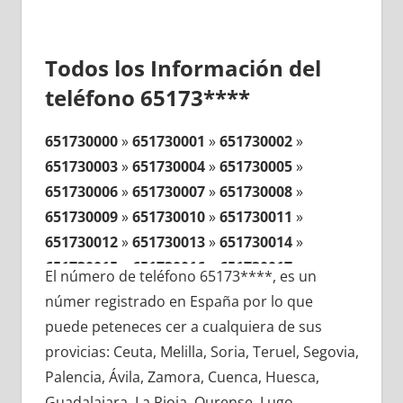
Todos los Información del
teléfono 65173****
651730000
»
651730001
»
651730002
»
651730003
»
651730004
»
651730005
»
651730006
»
651730007
»
651730008
»
651730009
»
651730010
»
651730011
»
651730012
»
651730013
»
651730014
»
651730015
»
651730016
»
651730017
»
El número de teléfono 65173****, es un
651730018
»
651730019
»
651730020
»
númer registrado en España por lo que
651730021
»
651730022
»
651730023
»
puede peteneces cer a cualquiera de sus
651730024
»
651730025
»
651730026
»
provicias: Ceuta, Melilla, Soria, Teruel, Segovia,
651730027
»
651730028
»
651730029
»
Palencia, Ávila, Zamora, Cuenca, Huesca,
651730030
»
651730031
»
651730032
»
Guadalajara, La Rioja, Ourense, Lugo,