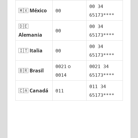
00 34
🇲🇽
México
00
65173****
🇩🇪
00 34
00
Alemania
65173****
00 34
🇮🇹
Italia
00
65173****
ο
0021
0021 34
🇧🇷
Brasil
0014
65173****
011 34
🇨🇦
Canadá
011
65173****