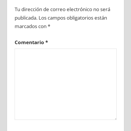
651730081
»
651730082
»
651730083
»
Tu dirección de correo electrónico no será
651730084
»
651730085
»
651730086
»
publicada.
Los campos obligatorios están
651730087
»
651730088
»
651730089
»
marcados con
*
651730090
»
651730091
»
651730092
»
651730093
»
651730094
»
651730095
»
Comentario
*
651730096
»
651730097
»
651730098
»
651730099
»
651730100
»
651730101
»
651730102
»
651730103
»
651730104
»
651730105
»
651730106
»
651730107
»
651730108
»
651730109
»
651730110
»
651730111
»
651730112
»
651730113
»
651730114
»
651730115
»
651730116
»
651730117
»
651730118
»
651730119
»
651730120
»
651730121
»
651730122
»
651730123
»
651730124
»
651730125
»
651730126
»
651730127
»
651730128
»