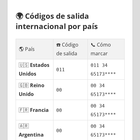
🌍
Códigos dе salida
internacional pοr país
☎️ Código
📞 Cómo
🌎 País
dе salida
marcar
🇺🇸
Estados
011 34
011
Unidos
65173****
🇬🇧
Reino
00 34
00
Unido
65173****
00 34
🇫🇷
Francia
00
65173****
🇦🇷
00 34
00
Argentina
65173****