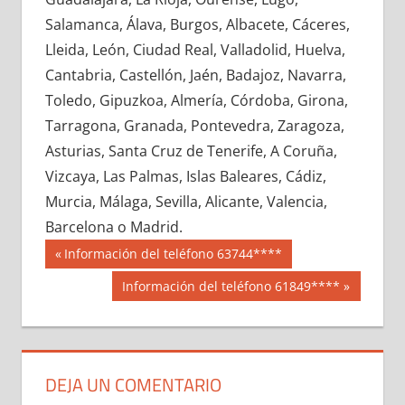
651910033
»
651910034
»
651910035
»
Salamanca, Álava, Burgos, Albacete, Cáceres,
651910036
»
651910037
»
651910038
»
Lleida, León, Ciudad Real, Valladolid, Huelva,
651910039
»
651910040
»
651910041
»
Cantabria, Castellón, Jaén, Badajoz, Navarra,
651910042
»
651910043
»
651910044
»
Toledo, Gipuzkoa, Almería, Córdoba, Girona,
651910045
»
651910046
»
651910047
»
Tarragona, Granada, Pontevedra, Zaragoza,
651910048
»
651910049
»
651910050
»
Asturias, Santa Cruz de Tenerife, A Coruña,
651910051
»
651910052
»
651910053
»
Vizcaya, Las Palmas, Islas Baleares, Cádiz,
651910054
»
651910055
»
651910056
»
Murcia, Málaga, Sevilla, Alicante, Valencia,
651910057
»
651910058
»
651910059
»
Barcelona o Madrid.
651910060
»
651910061
»
651910062
»
Navegación
65191
Entrada
Información del teléfono 63744****
651910063
»
651910064
»
651910065
»
anterior:
de
Siguiente
Información del teléfono 61849****
651910066
»
651910067
»
651910068
»
entrada:
entradas
651910069
»
651910070
»
651910071
»
651910072
»
651910073
»
651910074
»
651910075
»
651910076
»
651910077
»
DEJA UN COMENTARIO
651910078
»
651910079
»
651910080
»