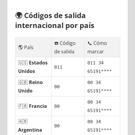
🌍
Códigos dе salida
internacional pοr país
☎️ Código
📞 Cómo
🌎 País
dе salida
marcar
🇺🇸
Estados
011 34
011
Unidos
65191****
🇬🇧
Reino
00 34
00
Unido
65191****
00 34
🇫🇷
Francia
00
65191****
🇦🇷
00 34
00
Argentina
65191****