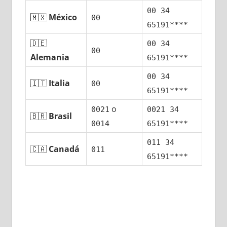
00 34
🇲🇽
México
00
65191****
🇩🇪
00 34
00
Alemania
65191****
00 34
🇮🇹
Italia
00
65191****
ο
0021
0021 34
🇧🇷
Brasil
0014
65191****
011 34
🇨🇦
Canadá
011
65191****