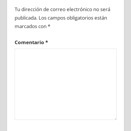
651910081
»
651910082
»
651910083
»
Tu dirección de correo electrónico no será
651910084
»
651910085
»
651910086
»
publicada.
Los campos obligatorios están
651910087
»
651910088
»
651910089
»
marcados con
*
651910090
»
651910091
»
651910092
»
651910093
»
651910094
»
651910095
»
Comentario
*
651910096
»
651910097
»
651910098
»
651910099
»
651910100
»
651910101
»
651910102
»
651910103
»
651910104
»
651910105
»
651910106
»
651910107
»
651910108
»
651910109
»
651910110
»
651910111
»
651910112
»
651910113
»
651910114
»
651910115
»
651910116
»
651910117
»
651910118
»
651910119
»
651910120
»
651910121
»
651910122
»
651910123
»
651910124
»
651910125
»
651910126
»
651910127
»
651910128
»