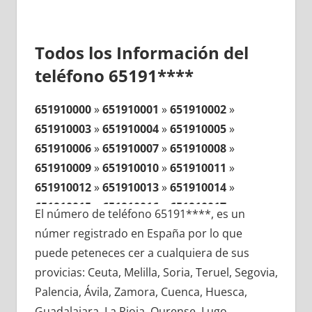
Todos los Información del
teléfono 65191****
651910000
»
651910001
»
651910002
»
651910003
»
651910004
»
651910005
»
651910006
»
651910007
»
651910008
»
651910009
»
651910010
»
651910011
»
651910012
»
651910013
»
651910014
»
651910015
»
651910016
»
651910017
»
El número de teléfono 65191****, es un
651910018
»
651910019
»
651910020
»
númer registrado en España por lo que
651910021
»
651910022
»
651910023
»
puede peteneces cer a cualquiera de sus
651910024
»
651910025
»
651910026
»
provicias: Ceuta, Melilla, Soria, Teruel, Segovia,
651910027
»
651910028
»
651910029
»
Palencia, Ávila, Zamora, Cuenca, Huesca,
651910030
»
651910031
»
651910032
»
Guadalajara, La Rioja, Ourense, Lugo,