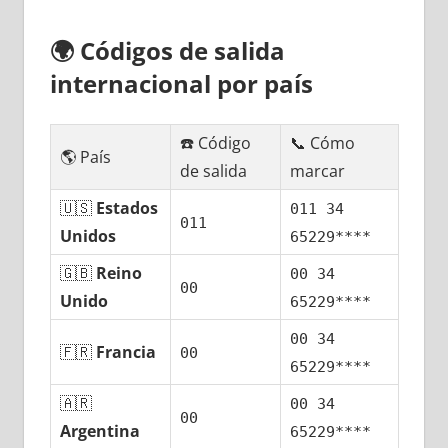
🌍
Códigos dе salida
internacional pοr país
☎️ Código
📞 Cómo
🌎 País
dе salida
marcar
🇺🇸
Estados
011 34
011
Unidos
65229****
🇬🇧
Reino
00 34
00
Unido
65229****
00 34
🇫🇷
Francia
00
65229****
🇦🇷
00 34
00
Argentina
65229****