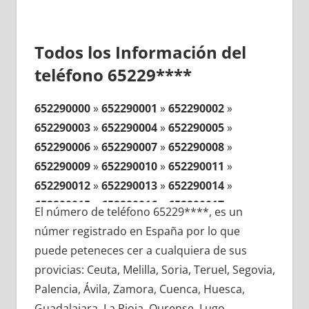
Todos los Información del
teléfono 65229****
652290000
»
652290001
»
652290002
»
652290003
»
652290004
»
652290005
»
652290006
»
652290007
»
652290008
»
652290009
»
652290010
»
652290011
»
652290012
»
652290013
»
652290014
»
652290015
»
652290016
»
652290017
»
El número de teléfono 65229****, es un
652290018
»
652290019
»
652290020
»
númer registrado en España por lo que
652290021
»
652290022
»
652290023
»
puede peteneces cer a cualquiera de sus
652290024
»
652290025
»
652290026
»
provicias: Ceuta, Melilla, Soria, Teruel, Segovia,
652290027
»
652290028
»
652290029
»
Palencia, Ávila, Zamora, Cuenca, Huesca,
652290030
»
652290031
»
652290032
»
Guadalajara, La Rioja, Ourense, Lugo,