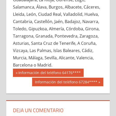
652290033
»
652290034
»
652290035
»
Salamanca, Álava, Burgos, Albacete, Cáceres,
652290036
»
652290037
»
652290038
»
Lleida, León, Ciudad Real, Valladolid, Huelva,
652290039
»
652290040
»
652290041
»
Cantabria, Castellón, Jaén, Badajoz, Navarra,
652290042
»
652290043
»
652290044
»
Toledo, Gipuzkoa, Almería, Córdoba, Girona,
652290045
»
652290046
»
652290047
»
Tarragona, Granada, Pontevedra, Zaragoza,
652290048
»
652290049
»
652290050
»
Asturias, Santa Cruz de Tenerife, A Coruña,
652290051
»
652290052
»
652290053
»
Vizcaya, Las Palmas, Islas Baleares, Cádiz,
652290054
»
652290055
»
652290056
»
Murcia, Málaga, Sevilla, Alicante, Valencia,
652290057
»
652290058
»
652290059
»
Barcelona o Madrid.
652290060
»
652290061
»
652290062
»
Navegación
65229
Entrada
Información del teléfono 64176****
652290063
»
652290064
»
652290065
»
anterior:
de
Siguiente
Información del teléfono 67284****
652290066
»
652290067
»
652290068
»
entrada:
entradas
652290069
»
652290070
»
652290071
»
652290072
»
652290073
»
652290074
»
652290075
»
652290076
»
652290077
»
DEJA UN COMENTARIO
652290078
»
652290079
»
652290080
»