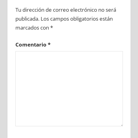
652290081
»
652290082
»
652290083
»
Tu dirección de correo electrónico no será
652290084
»
652290085
»
652290086
»
publicada.
Los campos obligatorios están
652290087
»
652290088
»
652290089
»
marcados con
*
652290090
»
652290091
»
652290092
»
652290093
»
652290094
»
652290095
»
Comentario
*
652290096
»
652290097
»
652290098
»
652290099
»
652290100
»
652290101
»
652290102
»
652290103
»
652290104
»
652290105
»
652290106
»
652290107
»
652290108
»
652290109
»
652290110
»
652290111
»
652290112
»
652290113
»
652290114
»
652290115
»
652290116
»
652290117
»
652290118
»
652290119
»
652290120
»
652290121
»
652290122
»
652290123
»
652290124
»
652290125
»
652290126
»
652290127
»
652290128
»