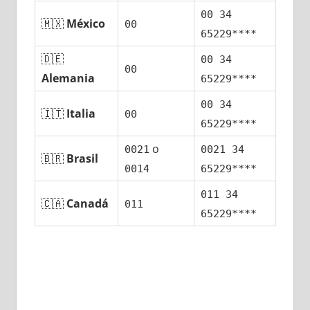
00 34
🇲🇽
México
00
65229****
🇩🇪
00 34
00
Alemania
65229****
00 34
🇮🇹
Italia
00
65229****
ο
0021
0021 34
🇧🇷
Brasil
0014
65229****
011 34
🇨🇦
Canadá
011
65229****