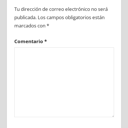
652320081
»
652320082
»
652320083
»
Tu dirección de correo electrónico no será
652320084
»
652320085
»
652320086
»
publicada.
Los campos obligatorios están
652320087
»
652320088
»
652320089
»
marcados con
*
652320090
»
652320091
»
652320092
»
652320093
»
652320094
»
652320095
»
Comentario
*
652320096
»
652320097
»
652320098
»
652320099
»
652320100
»
652320101
»
652320102
»
652320103
»
652320104
»
652320105
»
652320106
»
652320107
»
652320108
»
652320109
»
652320110
»
652320111
»
652320112
»
652320113
»
652320114
»
652320115
»
652320116
»
652320117
»
652320118
»
652320119
»
652320120
»
652320121
»
652320122
»
652320123
»
652320124
»
652320125
»
652320126
»
652320127
»
652320128
»