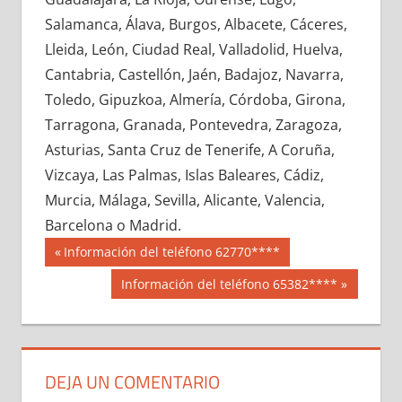
652320033
»
652320034
»
652320035
»
Salamanca, Álava, Burgos, Albacete, Cáceres,
652320036
»
652320037
»
652320038
»
Lleida, León, Ciudad Real, Valladolid, Huelva,
652320039
»
652320040
»
652320041
»
Cantabria, Castellón, Jaén, Badajoz, Navarra,
652320042
»
652320043
»
652320044
»
Toledo, Gipuzkoa, Almería, Córdoba, Girona,
652320045
»
652320046
»
652320047
»
Tarragona, Granada, Pontevedra, Zaragoza,
652320048
»
652320049
»
652320050
»
Asturias, Santa Cruz de Tenerife, A Coruña,
652320051
»
652320052
»
652320053
»
Vizcaya, Las Palmas, Islas Baleares, Cádiz,
652320054
»
652320055
»
652320056
»
Murcia, Málaga, Sevilla, Alicante, Valencia,
652320057
»
652320058
»
652320059
»
Barcelona o Madrid.
652320060
»
652320061
»
652320062
»
Navegación
65232
Entrada
Información del teléfono 62770****
652320063
»
652320064
»
652320065
»
anterior:
de
Siguiente
Información del teléfono 65382****
652320066
»
652320067
»
652320068
»
entrada:
entradas
652320069
»
652320070
»
652320071
»
652320072
»
652320073
»
652320074
»
652320075
»
652320076
»
652320077
»
DEJA UN COMENTARIO
652320078
»
652320079
»
652320080
»