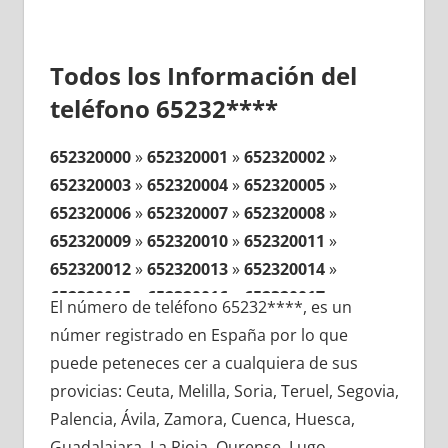
Todos los Información del
teléfono 65232****
652320000
»
652320001
»
652320002
»
652320003
»
652320004
»
652320005
»
652320006
»
652320007
»
652320008
»
652320009
»
652320010
»
652320011
»
652320012
»
652320013
»
652320014
»
652320015
»
652320016
»
652320017
»
El número de teléfono 65232****, es un
652320018
»
652320019
»
652320020
»
númer registrado en España por lo que
652320021
»
652320022
»
652320023
»
puede peteneces cer a cualquiera de sus
652320024
»
652320025
»
652320026
»
provicias: Ceuta, Melilla, Soria, Teruel, Segovia,
652320027
»
652320028
»
652320029
»
Palencia, Ávila, Zamora, Cuenca, Huesca,
652320030
»
652320031
»
652320032
»
Guadalajara, La Rioja, Ourense, Lugo,