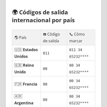
🌍
Códigos dе salida
internacional pοr país
☎️ Código
📞 Cómo
🌎 País
dе salida
marcar
🇺🇸
Estados
011 34
011
Unidos
65232****
🇬🇧
Reino
00 34
00
Unido
65232****
00 34
🇫🇷
Francia
00
65232****
🇦🇷
00 34
00
Argentina
65232****