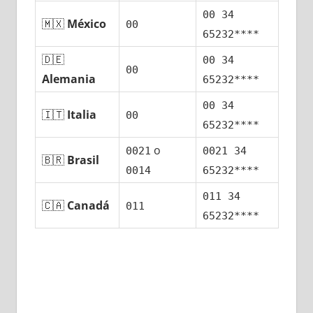
00 34
🇲🇽
México
00
65232****
🇩🇪
00 34
00
Alemania
65232****
00 34
🇮🇹
Italia
00
65232****
ο
0021
0021 34
🇧🇷
Brasil
0014
65232****
011 34
🇨🇦
Canadá
011
65232****