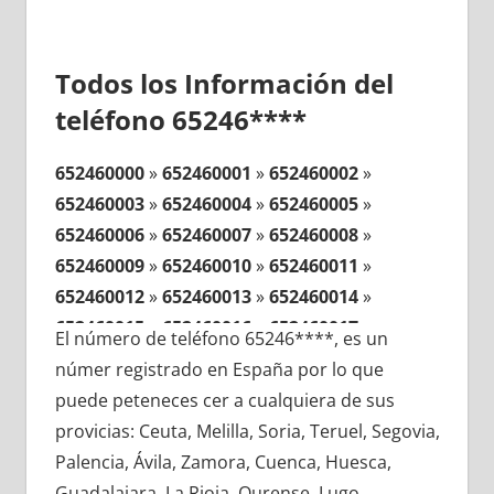
Todos los Información del
teléfono 65246****
652460000
»
652460001
»
652460002
»
652460003
»
652460004
»
652460005
»
652460006
»
652460007
»
652460008
»
652460009
»
652460010
»
652460011
»
652460012
»
652460013
»
652460014
»
652460015
»
652460016
»
652460017
»
El número de teléfono 65246****, es un
652460018
»
652460019
»
652460020
»
númer registrado en España por lo que
652460021
»
652460022
»
652460023
»
puede peteneces cer a cualquiera de sus
652460024
»
652460025
»
652460026
»
provicias: Ceuta, Melilla, Soria, Teruel, Segovia,
652460027
»
652460028
»
652460029
»
Palencia, Ávila, Zamora, Cuenca, Huesca,
652460030
»
652460031
»
652460032
»
Guadalajara, La Rioja, Ourense, Lugo,