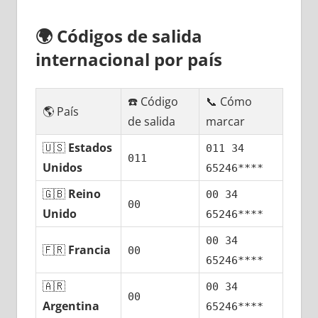
🌍
Códigos dе salida
internacional pοr país
☎️ Código
📞 Cómo
🌎 País
dе salida
marcar
🇺🇸
Estados
011 34
011
Unidos
65246****
🇬🇧
Reino
00 34
00
Unido
65246****
00 34
🇫🇷
Francia
00
65246****
🇦🇷
00 34
00
Argentina
65246****