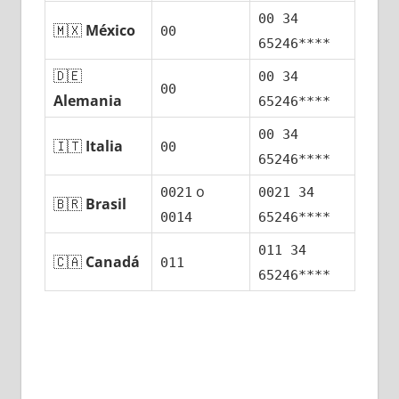
00 34
🇲🇽
México
00
65246****
🇩🇪
00 34
00
Alemania
65246****
00 34
🇮🇹
Italia
00
65246****
ο
0021
0021 34
🇧🇷
Brasil
0014
65246****
011 34
🇨🇦
Canadá
011
65246****