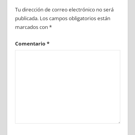
652460081
»
652460082
»
652460083
»
Tu dirección de correo electrónico no será
652460084
»
652460085
»
652460086
»
publicada.
Los campos obligatorios están
652460087
»
652460088
»
652460089
»
marcados con
*
652460090
»
652460091
»
652460092
»
652460093
»
652460094
»
652460095
»
Comentario
*
652460096
»
652460097
»
652460098
»
652460099
»
652460100
»
652460101
»
652460102
»
652460103
»
652460104
»
652460105
»
652460106
»
652460107
»
652460108
»
652460109
»
652460110
»
652460111
»
652460112
»
652460113
»
652460114
»
652460115
»
652460116
»
652460117
»
652460118
»
652460119
»
652460120
»
652460121
»
652460122
»
652460123
»
652460124
»
652460125
»
652460126
»
652460127
»
652460128
»