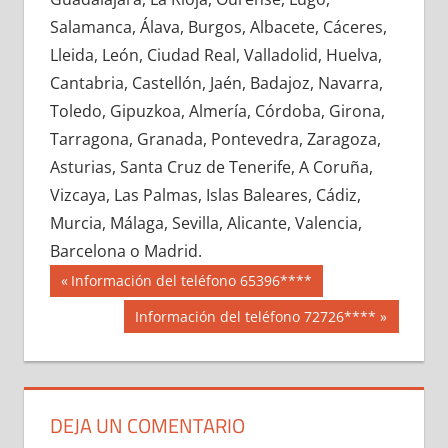
652460033
»
652460034
»
652460035
»
Salamanca, Álava, Burgos, Albacete, Cáceres,
652460036
»
652460037
»
652460038
»
Lleida, León, Ciudad Real, Valladolid, Huelva,
652460039
»
652460040
»
652460041
»
Cantabria, Castellón, Jaén, Badajoz, Navarra,
652460042
»
652460043
»
652460044
»
Toledo, Gipuzkoa, Almería, Córdoba, Girona,
652460045
»
652460046
»
652460047
»
Tarragona, Granada, Pontevedra, Zaragoza,
652460048
»
652460049
»
652460050
»
Asturias, Santa Cruz de Tenerife, A Coruña,
652460051
»
652460052
»
652460053
»
Vizcaya, Las Palmas, Islas Baleares, Cádiz,
652460054
»
652460055
»
652460056
»
Murcia, Málaga, Sevilla, Alicante, Valencia,
652460057
»
652460058
»
652460059
»
Barcelona o Madrid.
652460060
»
652460061
»
652460062
»
Navegación
65246
Entrada
Información del teléfono 65396****
652460063
»
652460064
»
652460065
»
anterior:
de
Siguiente
Información del teléfono 72726****
652460066
»
652460067
»
652460068
»
entrada:
entradas
652460069
»
652460070
»
652460071
»
652460072
»
652460073
»
652460074
»
652460075
»
652460076
»
652460077
»
DEJA UN COMENTARIO
652460078
»
652460079
»
652460080
»