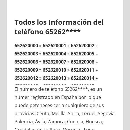
Todos los Información del
teléfono 65262****
652620000
»
652620001
»
652620002
»
652620003
»
652620004
»
652620005
»
652620006
»
652620007
»
652620008
»
652620009
»
652620010
»
652620011
»
652620012
»
652620013
»
652620014
»
652620015
»
652620016
»
652620017
»
El número de teléfono 65262****, es un
652620018
»
652620019
»
652620020
»
númer registrado en España por lo que
652620021
»
652620022
»
652620023
»
puede peteneces cer a cualquiera de sus
652620024
»
652620025
»
652620026
»
provicias: Ceuta, Melilla, Soria, Teruel, Segovia,
652620027
»
652620028
»
652620029
»
Palencia, Ávila, Zamora, Cuenca, Huesca,
652620030
»
652620031
»
652620032
»
Guadalajara, La Rioja, Ourense, Lugo,