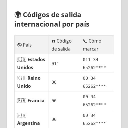
🌍
Códigos dе salida
internacional pοr país
☎️ Código
📞 Cómo
🌎 País
dе salida
marcar
🇺🇸
Estados
011 34
011
Unidos
65262****
🇬🇧
Reino
00 34
00
Unido
65262****
00 34
🇫🇷
Francia
00
65262****
🇦🇷
00 34
00
Argentina
65262****