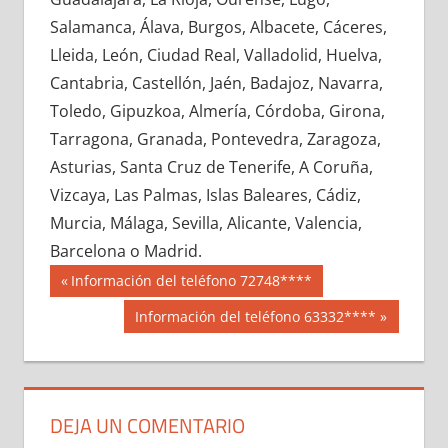
652620033
»
652620034
»
652620035
»
Salamanca, Álava, Burgos, Albacete, Cáceres,
652620036
»
652620037
»
652620038
»
Lleida, León, Ciudad Real, Valladolid, Huelva,
652620039
»
652620040
»
652620041
»
Cantabria, Castellón, Jaén, Badajoz, Navarra,
652620042
»
652620043
»
652620044
»
Toledo, Gipuzkoa, Almería, Córdoba, Girona,
652620045
»
652620046
»
652620047
»
Tarragona, Granada, Pontevedra, Zaragoza,
652620048
»
652620049
»
652620050
»
Asturias, Santa Cruz de Tenerife, A Coruña,
652620051
»
652620052
»
652620053
»
Vizcaya, Las Palmas, Islas Baleares, Cádiz,
652620054
»
652620055
»
652620056
»
Murcia, Málaga, Sevilla, Alicante, Valencia,
652620057
»
652620058
»
652620059
»
Barcelona o Madrid.
652620060
»
652620061
»
652620062
»
Navegación
65262
Entrada
Información del teléfono 72748****
652620063
»
652620064
»
652620065
»
anterior:
de
Siguiente
Información del teléfono 63332****
652620066
»
652620067
»
652620068
»
entrada:
entradas
652620069
»
652620070
»
652620071
»
652620072
»
652620073
»
652620074
»
652620075
»
652620076
»
652620077
»
DEJA UN COMENTARIO
652620078
»
652620079
»
652620080
»