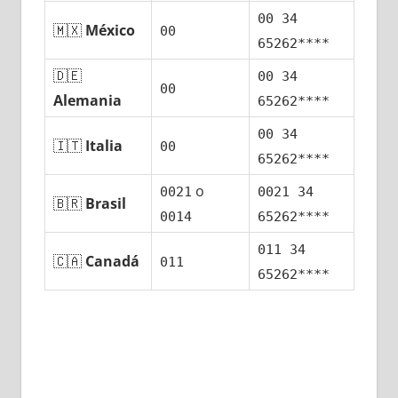
00 34
🇲🇽
México
00
65262****
🇩🇪
00 34
00
Alemania
65262****
00 34
🇮🇹
Italia
00
65262****
ο
0021
0021 34
🇧🇷
Brasil
0014
65262****
011 34
🇨🇦
Canadá
011
65262****