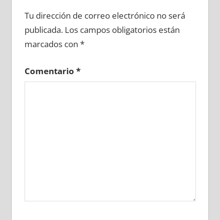
652620081
»
652620082
»
652620083
»
Tu dirección de correo electrónico no será
652620084
»
652620085
»
652620086
»
publicada.
Los campos obligatorios están
652620087
»
652620088
»
652620089
»
marcados con
*
652620090
»
652620091
»
652620092
»
652620093
»
652620094
»
652620095
»
Comentario
*
652620096
»
652620097
»
652620098
»
652620099
»
652620100
»
652620101
»
652620102
»
652620103
»
652620104
»
652620105
»
652620106
»
652620107
»
652620108
»
652620109
»
652620110
»
652620111
»
652620112
»
652620113
»
652620114
»
652620115
»
652620116
»
652620117
»
652620118
»
652620119
»
652620120
»
652620121
»
652620122
»
652620123
»
652620124
»
652620125
»
652620126
»
652620127
»
652620128
»