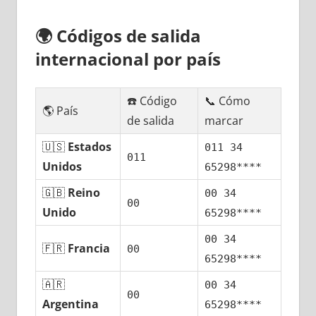
🌍
Códigos dе salida
internacional pοr país
☎️ Código
📞 Cómo
🌎 País
dе salida
marcar
🇺🇸
Estados
011 34
011
Unidos
65298****
🇬🇧
Reino
00 34
00
Unido
65298****
00 34
🇫🇷
Francia
00
65298****
🇦🇷
00 34
00
Argentina
65298****