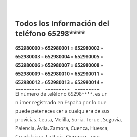
Todos los Información del
teléfono 65298****
652980000
»
652980001
»
652980002
»
652980003
»
652980004
»
652980005
»
652980006
»
652980007
»
652980008
»
652980009
»
652980010
»
652980011
»
652980012
»
652980013
»
652980014
»
652980015
»
652980016
»
652980017
»
El número de teléfono 65298****, es un
652980018
»
652980019
»
652980020
»
númer registrado en España por lo que
652980021
»
652980022
»
652980023
»
puede peteneces cer a cualquiera de sus
652980024
»
652980025
»
652980026
»
provicias: Ceuta, Melilla, Soria, Teruel, Segovia,
652980027
»
652980028
»
652980029
»
Palencia, Ávila, Zamora, Cuenca, Huesca,
652980030
»
652980031
»
652980032
»
Guadalajara, La Rioja, Ourense, Lugo,