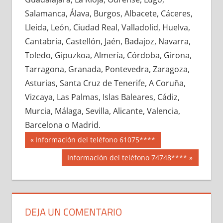
652980033
»
652980034
»
652980035
»
Salamanca, Álava, Burgos, Albacete, Cáceres,
652980036
»
652980037
»
652980038
»
Lleida, León, Ciudad Real, Valladolid, Huelva,
652980039
»
652980040
»
652980041
»
Cantabria, Castellón, Jaén, Badajoz, Navarra,
652980042
»
652980043
»
652980044
»
Toledo, Gipuzkoa, Almería, Córdoba, Girona,
652980045
»
652980046
»
652980047
»
Tarragona, Granada, Pontevedra, Zaragoza,
652980048
»
652980049
»
652980050
»
Asturias, Santa Cruz de Tenerife, A Coruña,
652980051
»
652980052
»
652980053
»
Vizcaya, Las Palmas, Islas Baleares, Cádiz,
652980054
»
652980055
»
652980056
»
Murcia, Málaga, Sevilla, Alicante, Valencia,
652980057
»
652980058
»
652980059
»
Barcelona o Madrid.
652980060
»
652980061
»
652980062
»
Navegación
65298
Entrada
Información del teléfono 61075****
652980063
»
652980064
»
652980065
»
anterior:
de
Siguiente
Información del teléfono 74748****
652980066
»
652980067
»
652980068
»
entrada:
entradas
652980069
»
652980070
»
652980071
»
652980072
»
652980073
»
652980074
»
652980075
»
652980076
»
652980077
»
DEJA UN COMENTARIO
652980078
»
652980079
»
652980080
»