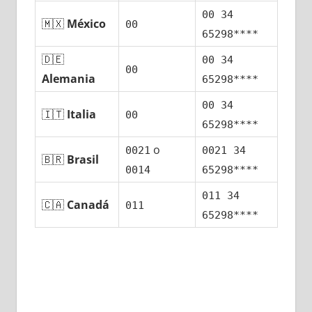
00 34
🇲🇽
México
00
65298****
🇩🇪
00 34
00
Alemania
65298****
00 34
🇮🇹
Italia
00
65298****
ο
0021
0021 34
🇧🇷
Brasil
0014
65298****
011 34
🇨🇦
Canadá
011
65298****