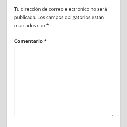
652980081
»
652980082
»
652980083
»
Tu dirección de correo electrónico no será
652980084
»
652980085
»
652980086
»
publicada.
Los campos obligatorios están
652980087
»
652980088
»
652980089
»
marcados con
*
652980090
»
652980091
»
652980092
»
652980093
»
652980094
»
652980095
»
Comentario
*
652980096
»
652980097
»
652980098
»
652980099
»
652980100
»
652980101
»
652980102
»
652980103
»
652980104
»
652980105
»
652980106
»
652980107
»
652980108
»
652980109
»
652980110
»
652980111
»
652980112
»
652980113
»
652980114
»
652980115
»
652980116
»
652980117
»
652980118
»
652980119
»
652980120
»
652980121
»
652980122
»
652980123
»
652980124
»
652980125
»
652980126
»
652980127
»
652980128
»