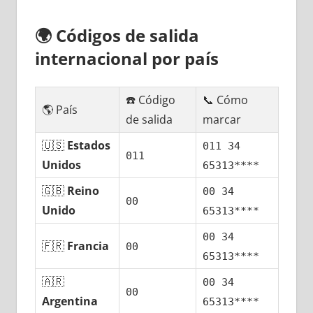
🌍
Códigos dе salida
internacional pοr país
☎️ Código
📞 Cómo
🌎 País
dе salida
marcar
🇺🇸
Estados
011 34
011
Unidos
65313****
🇬🇧
Reino
00 34
00
Unido
65313****
00 34
🇫🇷
Francia
00
65313****
🇦🇷
00 34
00
Argentina
65313****