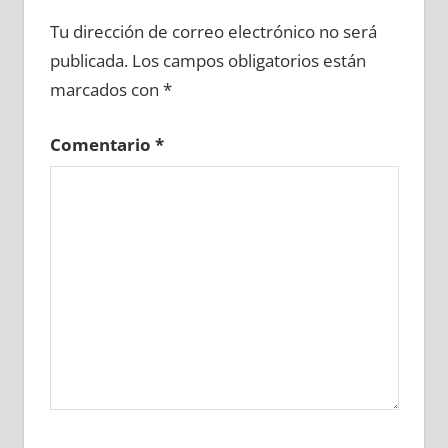
653130081
»
653130082
»
653130083
»
Tu dirección de correo electrónico no será
653130084
»
653130085
»
653130086
»
publicada.
Los campos obligatorios están
653130087
»
653130088
»
653130089
»
marcados con
*
653130090
»
653130091
»
653130092
»
653130093
»
653130094
»
653130095
»
Comentario
*
653130096
»
653130097
»
653130098
»
653130099
»
653130100
»
653130101
»
653130102
»
653130103
»
653130104
»
653130105
»
653130106
»
653130107
»
653130108
»
653130109
»
653130110
»
653130111
»
653130112
»
653130113
»
653130114
»
653130115
»
653130116
»
653130117
»
653130118
»
653130119
»
653130120
»
653130121
»
653130122
»
653130123
»
653130124
»
653130125
»
653130126
»
653130127
»
653130128
»