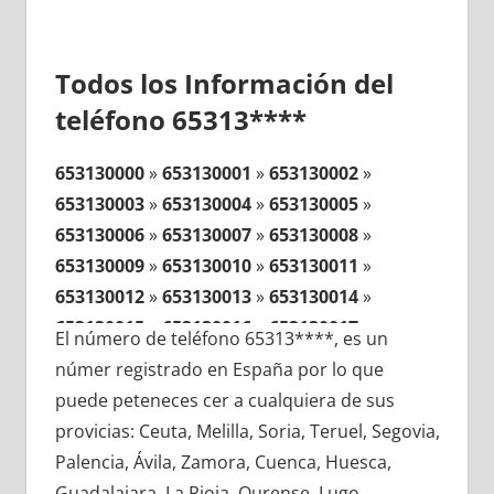
Todos los Información del
teléfono 65313****
653130000
»
653130001
»
653130002
»
653130003
»
653130004
»
653130005
»
653130006
»
653130007
»
653130008
»
653130009
»
653130010
»
653130011
»
653130012
»
653130013
»
653130014
»
653130015
»
653130016
»
653130017
»
El número de teléfono 65313****, es un
653130018
»
653130019
»
653130020
»
númer registrado en España por lo que
653130021
»
653130022
»
653130023
»
puede peteneces cer a cualquiera de sus
653130024
»
653130025
»
653130026
»
provicias: Ceuta, Melilla, Soria, Teruel, Segovia,
653130027
»
653130028
»
653130029
»
Palencia, Ávila, Zamora, Cuenca, Huesca,
653130030
»
653130031
»
653130032
»
Guadalajara, La Rioja, Ourense, Lugo,