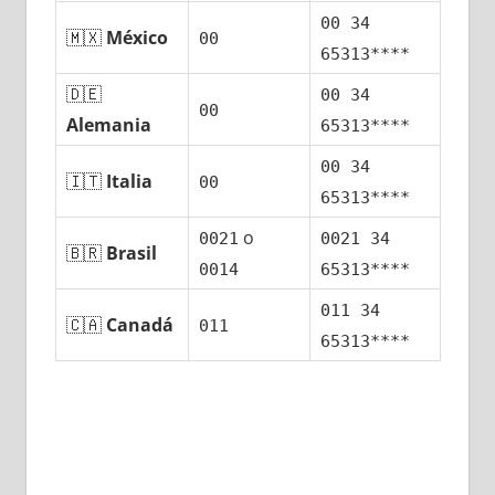
00 34
🇲🇽
México
00
65313****
🇩🇪
00 34
00
Alemania
65313****
00 34
🇮🇹
Italia
00
65313****
ο
0021
0021 34
🇧🇷
Brasil
0014
65313****
011 34
🇨🇦
Canadá
011
65313****