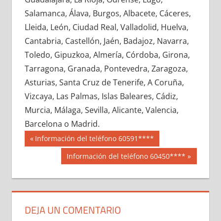
653130033
»
653130034
»
653130035
»
Salamanca, Álava, Burgos, Albacete, Cáceres,
653130036
»
653130037
»
653130038
»
Lleida, León, Ciudad Real, Valladolid, Huelva,
653130039
»
653130040
»
653130041
»
Cantabria, Castellón, Jaén, Badajoz, Navarra,
653130042
»
653130043
»
653130044
»
Toledo, Gipuzkoa, Almería, Córdoba, Girona,
653130045
»
653130046
»
653130047
»
Tarragona, Granada, Pontevedra, Zaragoza,
653130048
»
653130049
»
653130050
»
Asturias, Santa Cruz de Tenerife, A Coruña,
653130051
»
653130052
»
653130053
»
Vizcaya, Las Palmas, Islas Baleares, Cádiz,
653130054
»
653130055
»
653130056
»
Murcia, Málaga, Sevilla, Alicante, Valencia,
653130057
»
653130058
»
653130059
»
Barcelona o Madrid.
653130060
»
653130061
»
653130062
»
Navegación
65313
Entrada
Información del teléfono 60591****
653130063
»
653130064
»
653130065
»
anterior:
de
Siguiente
Información del teléfono 60450****
653130066
»
653130067
»
653130068
»
entrada:
entradas
653130069
»
653130070
»
653130071
»
653130072
»
653130073
»
653130074
»
653130075
»
653130076
»
653130077
»
DEJA UN COMENTARIO
653130078
»
653130079
»
653130080
»