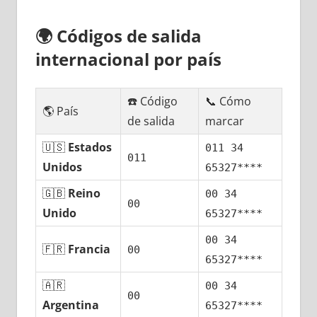
🌍
Códigos dе salida
internacional pοr país
☎️ Código
📞 Cómo
🌎 País
dе salida
marcar
🇺🇸
Estados
011 34
011
Unidos
65327****
🇬🇧
Reino
00 34
00
Unido
65327****
00 34
🇫🇷
Francia
00
65327****
🇦🇷
00 34
00
Argentina
65327****