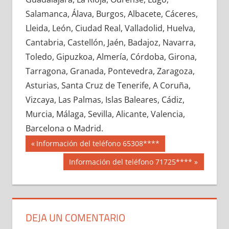
653270033
»
653270034
»
653270035
»
Salamanca, Álava, Burgos, Albacete, Cáceres,
653270036
»
653270037
»
653270038
»
Lleida, León, Ciudad Real, Valladolid, Huelva,
653270039
»
653270040
»
653270041
»
Cantabria, Castellón, Jaén, Badajoz, Navarra,
653270042
»
653270043
»
653270044
»
Toledo, Gipuzkoa, Almería, Córdoba, Girona,
653270045
»
653270046
»
653270047
»
Tarragona, Granada, Pontevedra, Zaragoza,
653270048
»
653270049
»
653270050
»
Asturias, Santa Cruz de Tenerife, A Coruña,
653270051
»
653270052
»
653270053
»
Vizcaya, Las Palmas, Islas Baleares, Cádiz,
653270054
»
653270055
»
653270056
»
Murcia, Málaga, Sevilla, Alicante, Valencia,
653270057
»
653270058
»
653270059
»
Barcelona o Madrid.
653270060
»
653270061
»
653270062
»
Navegación
65327
Entrada
Información del teléfono 65308****
653270063
»
653270064
»
653270065
»
anterior:
de
Siguiente
Información del teléfono 71725****
653270066
»
653270067
»
653270068
»
entrada:
entradas
653270069
»
653270070
»
653270071
»
653270072
»
653270073
»
653270074
»
653270075
»
653270076
»
653270077
»
DEJA UN COMENTARIO
653270078
»
653270079
»
653270080
»