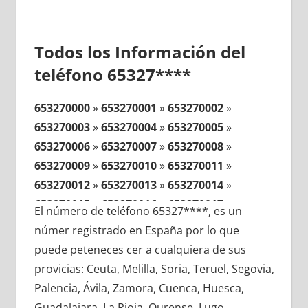
Todos los Información del
teléfono 65327****
653270000
»
653270001
»
653270002
»
653270003
»
653270004
»
653270005
»
653270006
»
653270007
»
653270008
»
653270009
»
653270010
»
653270011
»
653270012
»
653270013
»
653270014
»
653270015
»
653270016
»
653270017
»
El número de teléfono 65327****, es un
653270018
»
653270019
»
653270020
»
númer registrado en España por lo que
653270021
»
653270022
»
653270023
»
puede peteneces cer a cualquiera de sus
653270024
»
653270025
»
653270026
»
provicias: Ceuta, Melilla, Soria, Teruel, Segovia,
653270027
»
653270028
»
653270029
»
Palencia, Ávila, Zamora, Cuenca, Huesca,
653270030
»
653270031
»
653270032
»
Guadalajara, La Rioja, Ourense, Lugo,