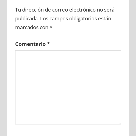
653270081
»
653270082
»
653270083
»
Tu dirección de correo electrónico no será
653270084
»
653270085
»
653270086
»
publicada.
Los campos obligatorios están
653270087
»
653270088
»
653270089
»
marcados con
*
653270090
»
653270091
»
653270092
»
653270093
»
653270094
»
653270095
»
Comentario
*
653270096
»
653270097
»
653270098
»
653270099
»
653270100
»
653270101
»
653270102
»
653270103
»
653270104
»
653270105
»
653270106
»
653270107
»
653270108
»
653270109
»
653270110
»
653270111
»
653270112
»
653270113
»
653270114
»
653270115
»
653270116
»
653270117
»
653270118
»
653270119
»
653270120
»
653270121
»
653270122
»
653270123
»
653270124
»
653270125
»
653270126
»
653270127
»
653270128
»