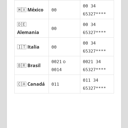
00 34
🇲🇽
México
00
65327****
🇩🇪
00 34
00
Alemania
65327****
00 34
🇮🇹
Italia
00
65327****
ο
0021
0021 34
🇧🇷
Brasil
0014
65327****
011 34
🇨🇦
Canadá
011
65327****