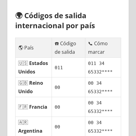
🌍
Códigos dе salida
internacional pοr país
☎️ Código
📞 Cómo
🌎 País
dе salida
marcar
🇺🇸
Estados
011 34
011
Unidos
65332****
🇬🇧
Reino
00 34
00
Unido
65332****
00 34
🇫🇷
Francia
00
65332****
🇦🇷
00 34
00
Argentina
65332****