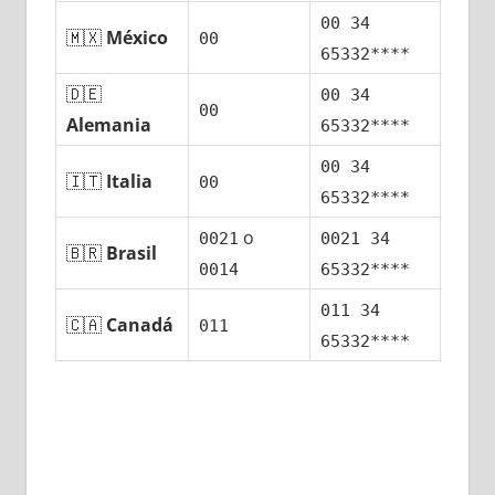
00 34
🇲🇽
México
00
65332****
🇩🇪
00 34
00
Alemania
65332****
00 34
🇮🇹
Italia
00
65332****
ο
0021
0021 34
🇧🇷
Brasil
0014
65332****
011 34
🇨🇦
Canadá
011
65332****