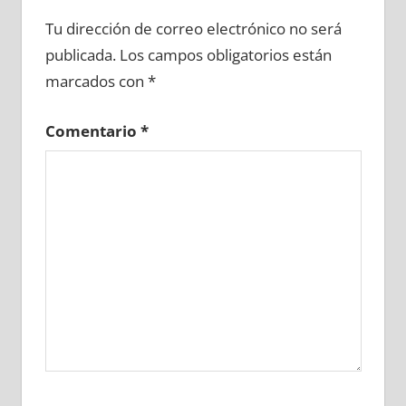
653320081
»
653320082
»
653320083
»
Tu dirección de correo electrónico no será
653320084
»
653320085
»
653320086
»
publicada.
Los campos obligatorios están
653320087
»
653320088
»
653320089
»
marcados con
*
653320090
»
653320091
»
653320092
»
653320093
»
653320094
»
653320095
»
Comentario
*
653320096
»
653320097
»
653320098
»
653320099
»
653320100
»
653320101
»
653320102
»
653320103
»
653320104
»
653320105
»
653320106
»
653320107
»
653320108
»
653320109
»
653320110
»
653320111
»
653320112
»
653320113
»
653320114
»
653320115
»
653320116
»
653320117
»
653320118
»
653320119
»
653320120
»
653320121
»
653320122
»
653320123
»
653320124
»
653320125
»
653320126
»
653320127
»
653320128
»