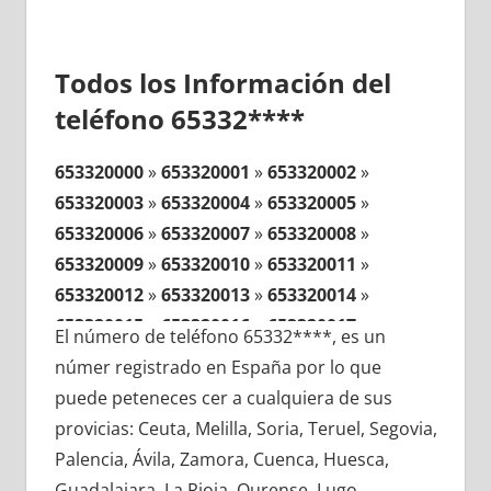
Todos los Información del
teléfono 65332****
653320000
»
653320001
»
653320002
»
653320003
»
653320004
»
653320005
»
653320006
»
653320007
»
653320008
»
653320009
»
653320010
»
653320011
»
653320012
»
653320013
»
653320014
»
653320015
»
653320016
»
653320017
»
El número de teléfono 65332****, es un
653320018
»
653320019
»
653320020
»
númer registrado en España por lo que
653320021
»
653320022
»
653320023
»
puede peteneces cer a cualquiera de sus
653320024
»
653320025
»
653320026
»
provicias: Ceuta, Melilla, Soria, Teruel, Segovia,
653320027
»
653320028
»
653320029
»
Palencia, Ávila, Zamora, Cuenca, Huesca,
653320030
»
653320031
»
653320032
»
Guadalajara, La Rioja, Ourense, Lugo,