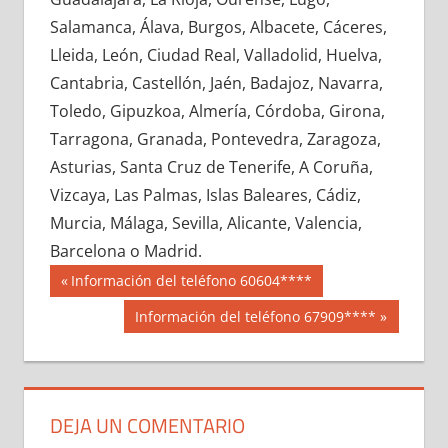
653320033
»
653320034
»
653320035
»
Salamanca, Álava, Burgos, Albacete, Cáceres,
653320036
»
653320037
»
653320038
»
Lleida, León, Ciudad Real, Valladolid, Huelva,
653320039
»
653320040
»
653320041
»
Cantabria, Castellón, Jaén, Badajoz, Navarra,
653320042
»
653320043
»
653320044
»
Toledo, Gipuzkoa, Almería, Córdoba, Girona,
653320045
»
653320046
»
653320047
»
Tarragona, Granada, Pontevedra, Zaragoza,
653320048
»
653320049
»
653320050
»
Asturias, Santa Cruz de Tenerife, A Coruña,
653320051
»
653320052
»
653320053
»
Vizcaya, Las Palmas, Islas Baleares, Cádiz,
653320054
»
653320055
»
653320056
»
Murcia, Málaga, Sevilla, Alicante, Valencia,
653320057
»
653320058
»
653320059
»
Barcelona o Madrid.
653320060
»
653320061
»
653320062
»
Navegación
65332
Entrada
Información del teléfono 60604****
653320063
»
653320064
»
653320065
»
anterior:
de
Siguiente
Información del teléfono 67909****
653320066
»
653320067
»
653320068
»
entrada:
entradas
653320069
»
653320070
»
653320071
»
653320072
»
653320073
»
653320074
»
653320075
»
653320076
»
653320077
»
DEJA UN COMENTARIO
653320078
»
653320079
»
653320080
»