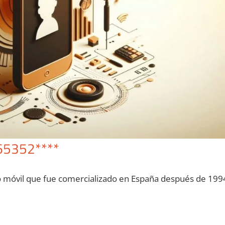
65352****
o móvil quе fue comercializado en España después dе 199