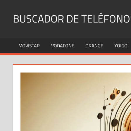
Saltar
al
BUSCADOR DE TELÉFONO
contenido
Identifica
Números
MOVISTAR
VODAFONE
ORANGE
YOIGO
Fijos
y
Móviles