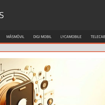
S
MÁSMÓVIL
DIGI MOBIL
LYCAMOBILE
TELECAB