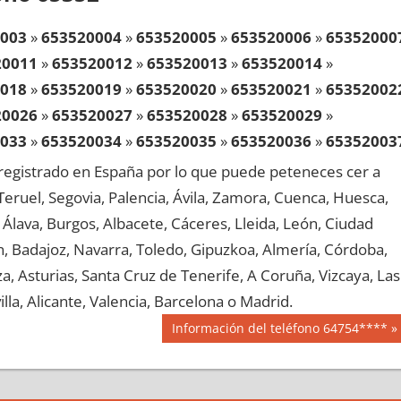
003
»
653520004
»
653520005
»
653520006
»
65352000
20011
»
653520012
»
653520013
»
653520014
»
018
»
653520019
»
653520020
»
653520021
»
65352002
20026
»
653520027
»
653520028
»
653520029
»
033
»
653520034
»
653520035
»
653520036
»
65352003
20041
»
653520042
»
653520043
»
653520044
»
egistrado en España por lo que puede peteneces cer a
048
»
653520049
»
653520050
»
653520051
»
65352005
, Teruel, Segovia, Palencia, Ávila, Zamora, Cuenca, Huesca,
20056
»
653520057
»
653520058
»
653520059
»
Álava, Burgos, Albacete, Cáceres, Lleida, León, Ciudad
063
»
653520064
»
653520065
»
653520066
»
65352006
aén, Badajoz, Navarra, Toledo, Gipuzkoa, Almería, Córdoba,
20071
»
653520072
»
653520073
»
653520074
»
, Asturias, Santa Cruz de Tenerife, A Coruña, Vizcaya, Las
078
»
653520079
»
653520080
»
653520081
»
65352008
lla, Alicante, Valencia, Barcelona o Madrid.
20086
»
653520087
»
653520088
»
653520089
»
Siguiente
Información del teléfono 64754****
093
»
653520094
»
653520095
»
653520096
»
65352009
entrada:
20101
»
653520102
»
653520103
»
653520104
»
108
»
653520109
»
653520110
»
653520111
»
65352011