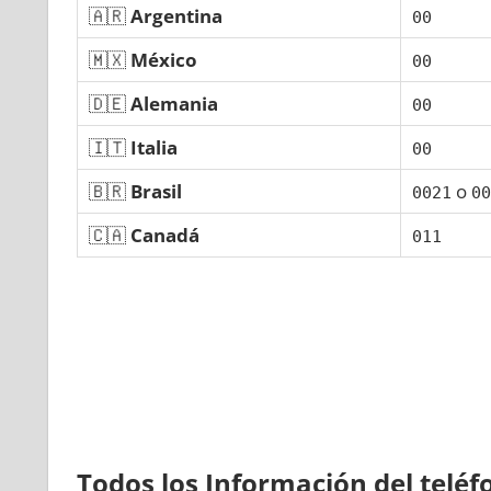
🇦🇷
Argentina
00
🇲🇽
México
00
🇩🇪
Alemania
00
🇮🇹
Italia
00
🇧🇷
Brasil
ο
0021
00
🇨🇦
Canadá
011
Todos los Información del telé