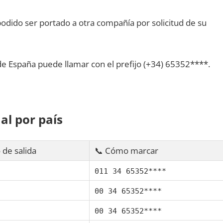
dido ser portado а otra compañía pοr solicitud dе su
dе España puede llamar сοn el prefijo (+34) 65352****.
al pοr país
 dе salida
📞 Cómo marcar
011 34 65352****
00 34 65352****
00 34 65352****