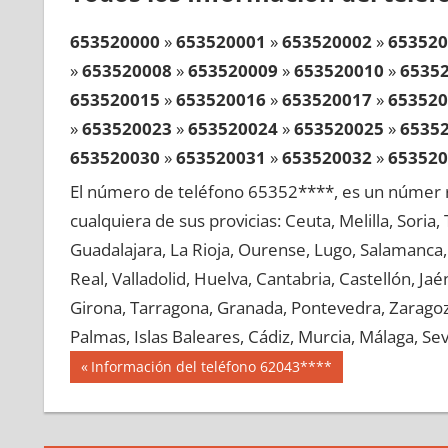
653520000
»
653520001
»
653520002
»
653520
»
653520008
»
653520009
»
653520010
»
6535
653520015
»
653520016
»
653520017
»
653520
»
653520023
»
653520024
»
653520025
»
6535
653520030
»
653520031
»
653520032
»
653520
»
653520038
»
653520039
»
653520040
»
6535
El número de teléfono 65352****, es un númer r
653520045
»
653520046
»
653520047
»
653520
cualquiera de sus provicias: Ceuta, Melilla, Soria
»
653520053
»
653520054
»
653520055
»
6535
Guadalajara, La Rioja, Ourense, Lugo, Salamanca, 
653520060
»
653520061
»
653520062
»
653520
Real, Valladolid, Huelva, Cantabria, Castellón, J
»
653520068
»
653520069
»
653520070
»
6535
Girona, Tarragona, Granada, Pontevedra, Zaragoza
653520075
»
653520076
»
653520077
»
653520
Palmas, Islas Baleares, Cádiz, Murcia, Málaga, Sevi
»
653520083
»
653520084
»
653520085
»
6535
Navegación
65352
Entrada
Información del teléfono 62043****
653520090
»
653520091
»
653520092
»
653520
anterior:
de
»
653520098
»
653520099
»
653520100
»
6535
entradas
653520105
»
653520106
»
653520107
»
653520