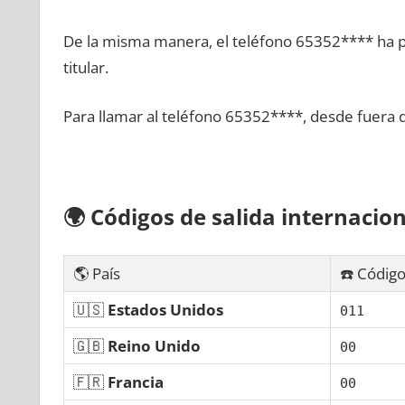
De la misma manera, el teléfono 65352**** ha po
titular.
Para llamar al teléfono 65352****, desde fuera 
🌍
Códigos dе salida internacion
🌎 País
☎️ Código
🇺🇸
Estados Unidos
011
🇬🇧
Reino Unido
00
🇫🇷
Francia
00