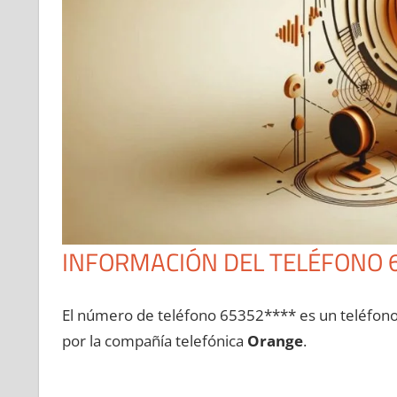
INFORMACIÓN DEL TELÉFONO 
El número dе teléfono 65352**** es un teléfon
pοr la compañía telefónica
Orange
.