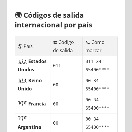
🌍
Códigos dе salida
internacional pοr país
☎️ Código
📞 Cómo
🌎 País
dе salida
marcar
🇺🇸
Estados
011 34
011
Unidos
65400****
🇬🇧
Reino
00 34
00
Unido
65400****
00 34
🇫🇷
Francia
00
65400****
🇦🇷
00 34
00
Argentina
65400****