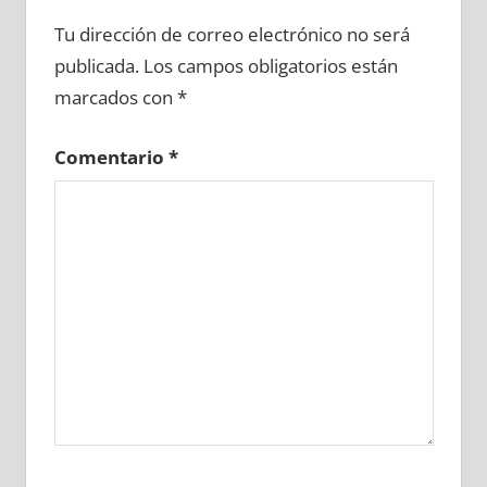
654000081
»
654000082
»
654000083
»
Tu dirección de correo electrónico no será
654000084
»
654000085
»
654000086
»
publicada.
Los campos obligatorios están
654000087
»
654000088
»
654000089
»
marcados con
*
654000090
»
654000091
»
654000092
»
654000093
»
654000094
»
654000095
»
Comentario
*
654000096
»
654000097
»
654000098
»
654000099
»
654000100
»
654000101
»
654000102
»
654000103
»
654000104
»
654000105
»
654000106
»
654000107
»
654000108
»
654000109
»
654000110
»
654000111
»
654000112
»
654000113
»
654000114
»
654000115
»
654000116
»
654000117
»
654000118
»
654000119
»
654000120
»
654000121
»
654000122
»
654000123
»
654000124
»
654000125
»
654000126
»
654000127
»
654000128
»