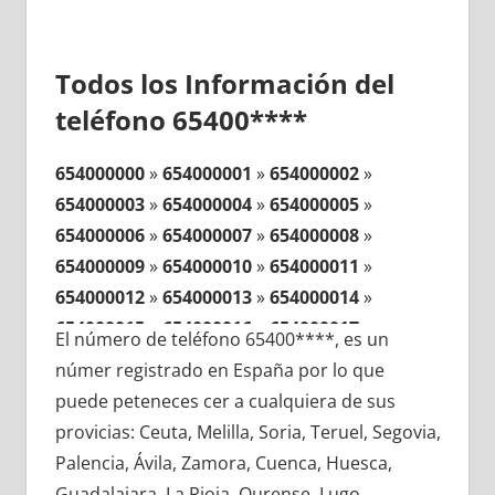
Todos los Información del
teléfono 65400****
654000000
»
654000001
»
654000002
»
654000003
»
654000004
»
654000005
»
654000006
»
654000007
»
654000008
»
654000009
»
654000010
»
654000011
»
654000012
»
654000013
»
654000014
»
654000015
»
654000016
»
654000017
»
El número de teléfono 65400****, es un
654000018
»
654000019
»
654000020
»
númer registrado en España por lo que
654000021
»
654000022
»
654000023
»
puede peteneces cer a cualquiera de sus
654000024
»
654000025
»
654000026
»
provicias: Ceuta, Melilla, Soria, Teruel, Segovia,
654000027
»
654000028
»
654000029
»
Palencia, Ávila, Zamora, Cuenca, Huesca,
654000030
»
654000031
»
654000032
»
Guadalajara, La Rioja, Ourense, Lugo,