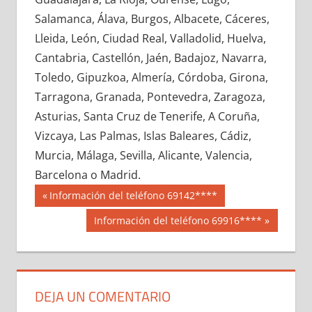
654000033
»
654000034
»
654000035
»
Salamanca, Álava, Burgos, Albacete, Cáceres,
654000036
»
654000037
»
654000038
»
Lleida, León, Ciudad Real, Valladolid, Huelva,
654000039
»
654000040
»
654000041
»
Cantabria, Castellón, Jaén, Badajoz, Navarra,
654000042
»
654000043
»
654000044
»
Toledo, Gipuzkoa, Almería, Córdoba, Girona,
654000045
»
654000046
»
654000047
»
Tarragona, Granada, Pontevedra, Zaragoza,
654000048
»
654000049
»
654000050
»
Asturias, Santa Cruz de Tenerife, A Coruña,
654000051
»
654000052
»
654000053
»
Vizcaya, Las Palmas, Islas Baleares, Cádiz,
654000054
»
654000055
»
654000056
»
Murcia, Málaga, Sevilla, Alicante, Valencia,
654000057
»
654000058
»
654000059
»
Barcelona o Madrid.
654000060
»
654000061
»
654000062
»
Navegación
65400
Entrada
Información del teléfono 69142****
654000063
»
654000064
»
654000065
»
anterior:
de
Siguiente
Información del teléfono 69916****
654000066
»
654000067
»
654000068
»
entrada:
entradas
654000069
»
654000070
»
654000071
»
654000072
»
654000073
»
654000074
»
654000075
»
654000076
»
654000077
»
DEJA UN COMENTARIO
654000078
»
654000079
»
654000080
»