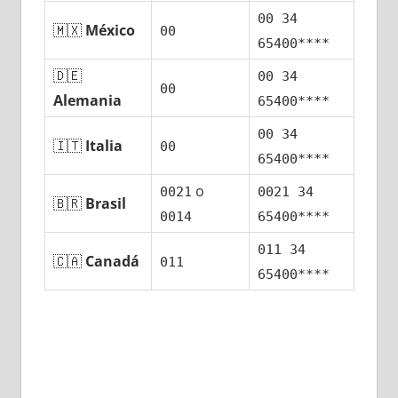
00 34
🇲🇽
México
00
65400****
🇩🇪
00 34
00
Alemania
65400****
00 34
🇮🇹
Italia
00
65400****
ο
0021
0021 34
🇧🇷
Brasil
0014
65400****
011 34
🇨🇦
Canadá
011
65400****