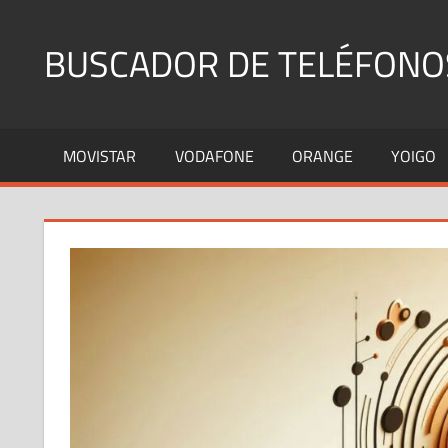
Saltar
al
BUSCADOR DE TELÉFONO
contenido
Identifica
Números
MOVISTAR
VODAFONE
ORANGE
YOIGO
Fijos
y
Móviles