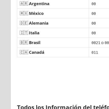
🇦🇷
Argentina
00
🇲🇽
México
00
🇩🇪
Alemania
00
🇮🇹
Italia
00
🇧🇷
Brasil
ο
0021
00
🇨🇦
Canadá
011
Todos los Información del telé