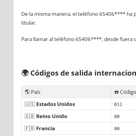
De la misma manera, el teléfono 65406**** ha po
titular.
Para llamar al teléfono 65406****, desde fuera 
🌍
Códigos dе salida internacion
🌎 País
☎️ Código
🇺🇸
Estados Unidos
011
🇬🇧
Reino Unido
00
🇫🇷
Francia
00