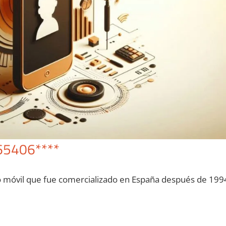
65406****
o móvil quе fue comercializado en España después dе 199