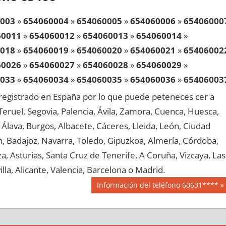
003
»
654060004
»
654060005
»
654060006
»
65406000
60011
»
654060012
»
654060013
»
654060014
»
018
»
654060019
»
654060020
»
654060021
»
65406002
60026
»
654060027
»
654060028
»
654060029
»
033
»
654060034
»
654060035
»
654060036
»
65406003
60041
»
654060042
»
654060043
»
654060044
»
egistrado en España por lo que puede peteneces cer a
048
»
654060049
»
654060050
»
654060051
»
65406005
, Teruel, Segovia, Palencia, Ávila, Zamora, Cuenca, Huesca,
60056
»
654060057
»
654060058
»
654060059
»
Álava, Burgos, Albacete, Cáceres, Lleida, León, Ciudad
063
»
654060064
»
654060065
»
654060066
»
65406006
aén, Badajoz, Navarra, Toledo, Gipuzkoa, Almería, Córdoba,
60071
»
654060072
»
654060073
»
654060074
»
, Asturias, Santa Cruz de Tenerife, A Coruña, Vizcaya, Las
078
»
654060079
»
654060080
»
654060081
»
65406008
lla, Alicante, Valencia, Barcelona o Madrid.
60086
»
654060087
»
654060088
»
654060089
»
Siguiente
Información del teléfono 60631****
093
»
654060094
»
654060095
»
654060096
»
65406009
entrada:
60101
»
654060102
»
654060103
»
654060104
»
108
»
654060109
»
654060110
»
654060111
»
65406011