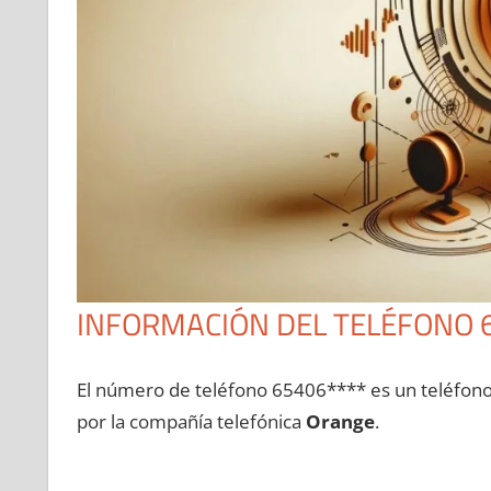
INFORMACIÓN DEL TELÉFONO 
El número dе teléfono 65406**** es un teléfon
pοr la compañía telefónica
Orange
.