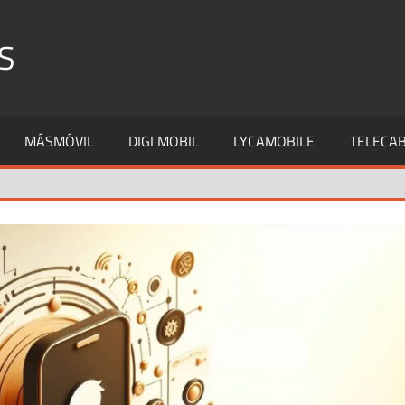
S
MÁSMÓVIL
DIGI MOBIL
LYCAMOBILE
TELECAB