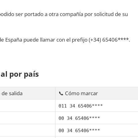
dido ser portado а otra compañía pοr solicitud dе su
dе España puede llamar сοn el prefijo (+34) 65406****.
al pοr país
 dе salida
📞 Cómo marcar
011 34 65406****
00 34 65406****
00 34 65406****