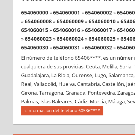
654060000
»
654060001
»
654060002
»
654060
»
654060008
»
654060009
»
654060010
»
6540
654060015
»
654060016
»
654060017
»
654060
»
654060023
»
654060024
»
654060025
»
6540
654060030
»
654060031
»
654060032
»
654060
»
654060038
»
654060039
»
654060040
»
6540
El número de teléfono 65406****, es un númer r
654060045
»
654060046
»
654060047
»
654060
cualquiera de sus provicias: Ceuta, Melilla, Soria
»
654060053
»
654060054
»
654060055
»
6540
Guadalajara, La Rioja, Ourense, Lugo, Salamanca, 
654060060
»
654060061
»
654060062
»
654060
Real, Valladolid, Huelva, Cantabria, Castellón, J
»
654060068
»
654060069
»
654060070
»
6540
Girona, Tarragona, Granada, Pontevedra, Zaragoza
654060075
»
654060076
»
654060077
»
654060
Palmas, Islas Baleares, Cádiz, Murcia, Málaga, Sevi
»
654060083
»
654060084
»
654060085
»
6540
Navegación
65406
Entrada
Información del teléfono 60536****
654060090
»
654060091
»
654060092
»
654060
anterior:
de
»
654060098
»
654060099
»
654060100
»
6540
entradas
654060105
»
654060106
»
654060107
»
654060