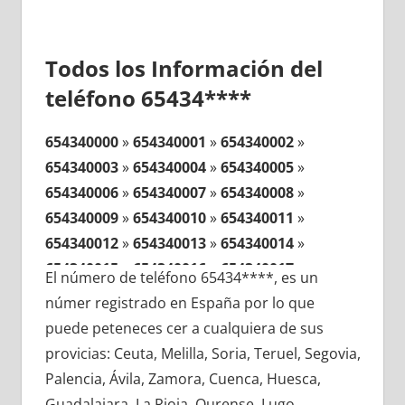
Todos los Información del
teléfono 65434****
654340000
»
654340001
»
654340002
»
654340003
»
654340004
»
654340005
»
654340006
»
654340007
»
654340008
»
654340009
»
654340010
»
654340011
»
654340012
»
654340013
»
654340014
»
654340015
»
654340016
»
654340017
»
El número de teléfono 65434****, es un
654340018
»
654340019
»
654340020
»
númer registrado en España por lo que
654340021
»
654340022
»
654340023
»
puede peteneces cer a cualquiera de sus
654340024
»
654340025
»
654340026
»
provicias: Ceuta, Melilla, Soria, Teruel, Segovia,
654340027
»
654340028
»
654340029
»
Palencia, Ávila, Zamora, Cuenca, Huesca,
654340030
»
654340031
»
654340032
»
Guadalajara, La Rioja, Ourense, Lugo,