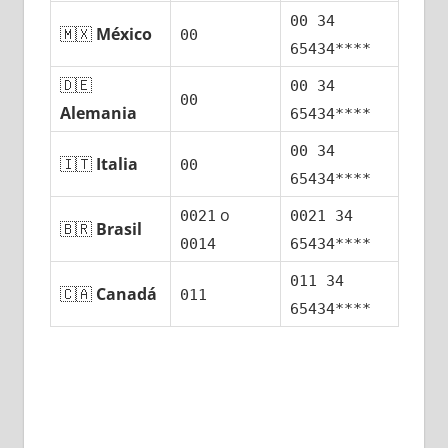
00 34
🇲🇽
México
00
65434****
🇩🇪
00 34
00
Alemania
65434****
00 34
🇮🇹
Italia
00
65434****
ο
0021
0021 34
🇧🇷
Brasil
0014
65434****
011 34
🇨🇦
Canadá
011
65434****