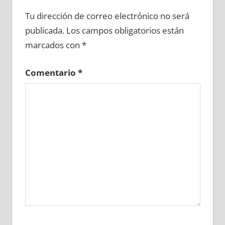
654340081
»
654340082
»
654340083
»
Tu dirección de correo electrónico no será
654340084
»
654340085
»
654340086
»
publicada.
Los campos obligatorios están
654340087
»
654340088
»
654340089
»
marcados con
*
654340090
»
654340091
»
654340092
»
654340093
»
654340094
»
654340095
»
Comentario
*
654340096
»
654340097
»
654340098
»
654340099
»
654340100
»
654340101
»
654340102
»
654340103
»
654340104
»
654340105
»
654340106
»
654340107
»
654340108
»
654340109
»
654340110
»
654340111
»
654340112
»
654340113
»
654340114
»
654340115
»
654340116
»
654340117
»
654340118
»
654340119
»
654340120
»
654340121
»
654340122
»
654340123
»
654340124
»
654340125
»
654340126
»
654340127
»
654340128
»