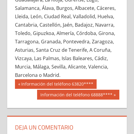
654340033
»
654340034
»
654340035
»
Salamanca, Álava, Burgos, Albacete, Cáceres,
654340036
»
654340037
»
654340038
»
Lleida, León, Ciudad Real, Valladolid, Huelva,
654340039
»
654340040
»
654340041
»
Cantabria, Castellón, Jaén, Badajoz, Navarra,
654340042
»
654340043
»
654340044
»
Toledo, Gipuzkoa, Almería, Córdoba, Girona,
654340045
»
654340046
»
654340047
»
Tarragona, Granada, Pontevedra, Zaragoza,
654340048
»
654340049
»
654340050
»
Asturias, Santa Cruz de Tenerife, A Coruña,
654340051
»
654340052
»
654340053
»
Vizcaya, Las Palmas, Islas Baleares, Cádiz,
654340054
»
654340055
»
654340056
»
Murcia, Málaga, Sevilla, Alicante, Valencia,
654340057
»
654340058
»
654340059
»
Barcelona o Madrid.
654340060
»
654340061
»
654340062
»
Navegación
65434
Entrada
Información del teléfono 63820****
654340063
»
654340064
»
654340065
»
anterior:
de
Siguiente
Información del teléfono 68888****
654340066
»
654340067
»
654340068
»
entrada:
entradas
654340069
»
654340070
»
654340071
»
654340072
»
654340073
»
654340074
»
654340075
»
654340076
»
654340077
»
DEJA UN COMENTARIO
654340078
»
654340079
»
654340080
»