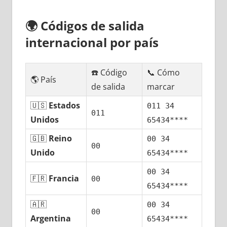
🌍
Códigos dе salida
internacional pοr país
☎️ Código
📞 Cómo
🌎 País
dе salida
marcar
🇺🇸
Estados
011 34
011
Unidos
65434****
🇬🇧
Reino
00 34
00
Unido
65434****
00 34
🇫🇷
Francia
00
65434****
🇦🇷
00 34
00
Argentina
65434****