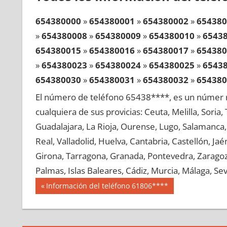
654380000
»
654380001
»
654380002
»
654380
»
654380008
»
654380009
»
654380010
»
6543
654380015
»
654380016
»
654380017
»
654380
»
654380023
»
654380024
»
654380025
»
6543
654380030
»
654380031
»
654380032
»
654380
»
654380038
»
654380039
»
654380040
»
6543
El número de teléfono 65438****, es un númer r
654380045
»
654380046
»
654380047
»
654380
cualquiera de sus provicias: Ceuta, Melilla, Soria
»
654380053
»
654380054
»
654380055
»
6543
Guadalajara, La Rioja, Ourense, Lugo, Salamanca, 
654380060
»
654380061
»
654380062
»
654380
Real, Valladolid, Huelva, Cantabria, Castellón, J
»
654380068
»
654380069
»
654380070
»
6543
Girona, Tarragona, Granada, Pontevedra, Zaragoza
654380075
»
654380076
»
654380077
»
654380
Palmas, Islas Baleares, Cádiz, Murcia, Málaga, Sevi
»
654380083
»
654380084
»
654380085
»
6543
Navegación
65438
Entrada
Información del teléfono 61806****
654380090
»
654380091
»
654380092
»
654380
anterior:
de
»
654380098
»
654380099
»
654380100
»
6543
entradas
654380105
»
654380106
»
654380107
»
654380