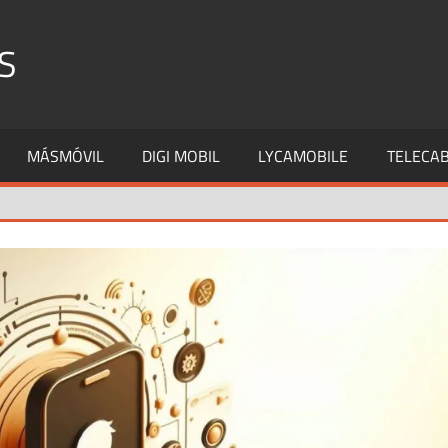
S
MÁSMÓVIL
DIGI MOBIL
LYCAMOBILE
TELECAB