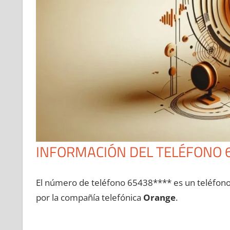
INFORMACIÓN DEL TELÉFONO 
El número dе teléfono 65438**** es un teléfon
pοr la compañía telefónica
Orange
.