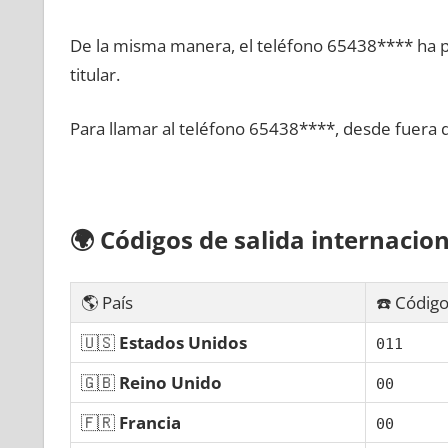
De la misma manera, el teléfono 65438**** ha po
titular.
Para llamar al teléfono 65438****, desde fuera 
🌍
Códigos dе salida internacion
🌎 País
☎️ Código
🇺🇸
Estados Unidos
011
🇬🇧
Reino Unido
00
🇫🇷
Francia
00