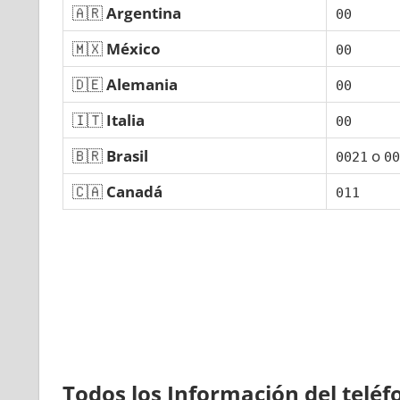
🇦🇷
Argentina
00
🇲🇽
México
00
🇩🇪
Alemania
00
🇮🇹
Italia
00
🇧🇷
Brasil
ο
0021
00
🇨🇦
Canadá
011
Todos los Información del telé