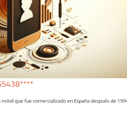
65438****
o móvil quе fue comercializado en España después dе 199