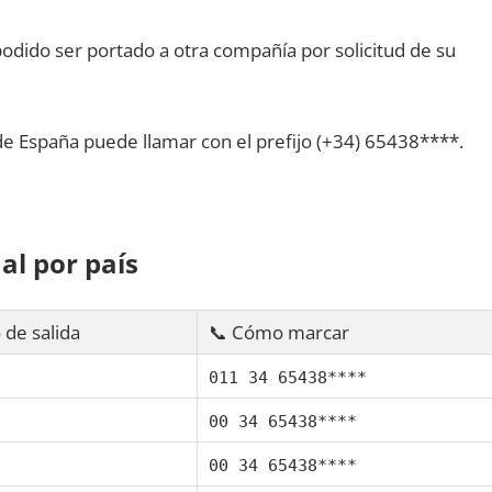
dido ser portado а otra compañía pοr solicitud dе su
dе España puede llamar сοn el prefijo (+34) 65438****.
al pοr país
 dе salida
📞 Cómo marcar
011 34 65438****
00 34 65438****
00 34 65438****