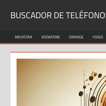
Saltar
al
BUSCADOR DE TELÉFONO
contenido
Identifica
Números
MOVISTAR
VODAFONE
ORANGE
YOIGO
Fijos
y
Móviles