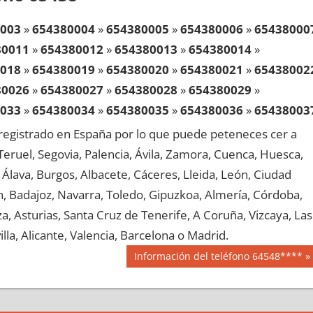
003
»
654380004
»
654380005
»
654380006
»
65438000
80011
»
654380012
»
654380013
»
654380014
»
018
»
654380019
»
654380020
»
654380021
»
65438002
80026
»
654380027
»
654380028
»
654380029
»
033
»
654380034
»
654380035
»
654380036
»
65438003
80041
»
654380042
»
654380043
»
654380044
»
egistrado en España por lo que puede peteneces cer a
048
»
654380049
»
654380050
»
654380051
»
65438005
, Teruel, Segovia, Palencia, Ávila, Zamora, Cuenca, Huesca,
80056
»
654380057
»
654380058
»
654380059
»
Álava, Burgos, Albacete, Cáceres, Lleida, León, Ciudad
063
»
654380064
»
654380065
»
654380066
»
65438006
aén, Badajoz, Navarra, Toledo, Gipuzkoa, Almería, Córdoba,
80071
»
654380072
»
654380073
»
654380074
»
, Asturias, Santa Cruz de Tenerife, A Coruña, Vizcaya, Las
078
»
654380079
»
654380080
»
654380081
»
65438008
lla, Alicante, Valencia, Barcelona o Madrid.
80086
»
654380087
»
654380088
»
654380089
»
Siguiente
Información del teléfono 64548****
093
»
654380094
»
654380095
»
654380096
»
65438009
entrada:
80101
»
654380102
»
654380103
»
654380104
»
108
»
654380109
»
654380110
»
654380111
»
65438011