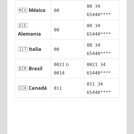
00 34
🇲🇽
México
00
65440****
🇩🇪
00 34
00
Alemania
65440****
00 34
🇮🇹
Italia
00
65440****
ο
0021
0021 34
🇧🇷
Brasil
0014
65440****
011 34
🇨🇦
Canadá
011
65440****