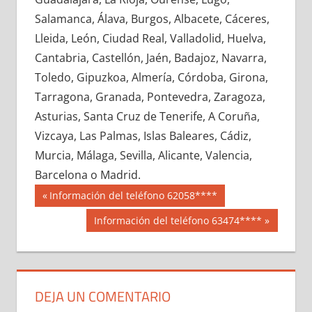
654400033
»
654400034
»
654400035
»
Salamanca, Álava, Burgos, Albacete, Cáceres,
654400036
»
654400037
»
654400038
»
Lleida, León, Ciudad Real, Valladolid, Huelva,
654400039
»
654400040
»
654400041
»
Cantabria, Castellón, Jaén, Badajoz, Navarra,
654400042
»
654400043
»
654400044
»
Toledo, Gipuzkoa, Almería, Córdoba, Girona,
654400045
»
654400046
»
654400047
»
Tarragona, Granada, Pontevedra, Zaragoza,
654400048
»
654400049
»
654400050
»
Asturias, Santa Cruz de Tenerife, A Coruña,
654400051
»
654400052
»
654400053
»
Vizcaya, Las Palmas, Islas Baleares, Cádiz,
654400054
»
654400055
»
654400056
»
Murcia, Málaga, Sevilla, Alicante, Valencia,
654400057
»
654400058
»
654400059
»
Barcelona o Madrid.
654400060
»
654400061
»
654400062
»
Navegación
65440
Entrada
Información del teléfono 62058****
654400063
»
654400064
»
654400065
»
anterior:
de
Siguiente
Información del teléfono 63474****
654400066
»
654400067
»
654400068
»
entrada:
entradas
654400069
»
654400070
»
654400071
»
654400072
»
654400073
»
654400074
»
654400075
»
654400076
»
654400077
»
DEJA UN COMENTARIO
654400078
»
654400079
»
654400080
»