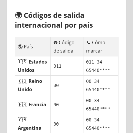
🌍
Códigos dе salida
internacional pοr país
☎️ Código
📞 Cómo
🌎 País
dе salida
marcar
🇺🇸
Estados
011 34
011
Unidos
65440****
🇬🇧
Reino
00 34
00
Unido
65440****
00 34
🇫🇷
Francia
00
65440****
🇦🇷
00 34
00
Argentina
65440****