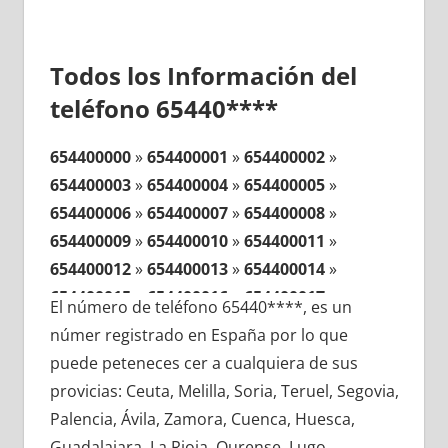
Todos los Información del
teléfono 65440****
654400000
»
654400001
»
654400002
»
654400003
»
654400004
»
654400005
»
654400006
»
654400007
»
654400008
»
654400009
»
654400010
»
654400011
»
654400012
»
654400013
»
654400014
»
654400015
»
654400016
»
654400017
»
El número de teléfono 65440****, es un
654400018
»
654400019
»
654400020
»
númer registrado en España por lo que
654400021
»
654400022
»
654400023
»
puede peteneces cer a cualquiera de sus
654400024
»
654400025
»
654400026
»
provicias: Ceuta, Melilla, Soria, Teruel, Segovia,
654400027
»
654400028
»
654400029
»
Palencia, Ávila, Zamora, Cuenca, Huesca,
654400030
»
654400031
»
654400032
»
Guadalajara, La Rioja, Ourense, Lugo,