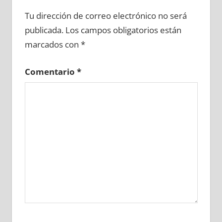
654400081
»
654400082
»
654400083
»
Tu dirección de correo electrónico no será
654400084
»
654400085
»
654400086
»
publicada.
Los campos obligatorios están
654400087
»
654400088
»
654400089
»
marcados con
*
654400090
»
654400091
»
654400092
»
654400093
»
654400094
»
654400095
»
Comentario
*
654400096
»
654400097
»
654400098
»
654400099
»
654400100
»
654400101
»
654400102
»
654400103
»
654400104
»
654400105
»
654400106
»
654400107
»
654400108
»
654400109
»
654400110
»
654400111
»
654400112
»
654400113
»
654400114
»
654400115
»
654400116
»
654400117
»
654400118
»
654400119
»
654400120
»
654400121
»
654400122
»
654400123
»
654400124
»
654400125
»
654400126
»
654400127
»
654400128
»