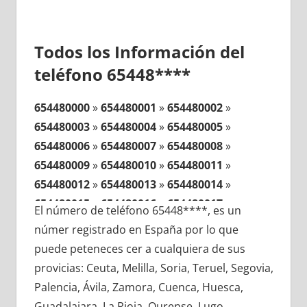
Todos los Información del
teléfono 65448****
654480000
»
654480001
»
654480002
»
654480003
»
654480004
»
654480005
»
654480006
»
654480007
»
654480008
»
654480009
»
654480010
»
654480011
»
654480012
»
654480013
»
654480014
»
654480015
»
654480016
»
654480017
»
El número de teléfono 65448****, es un
654480018
»
654480019
»
654480020
»
númer registrado en España por lo que
654480021
»
654480022
»
654480023
»
puede peteneces cer a cualquiera de sus
654480024
»
654480025
»
654480026
»
provicias: Ceuta, Melilla, Soria, Teruel, Segovia,
654480027
»
654480028
»
654480029
»
Palencia, Ávila, Zamora, Cuenca, Huesca,
654480030
»
654480031
»
654480032
»
Guadalajara, La Rioja, Ourense, Lugo,