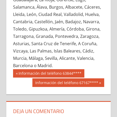
654480033
»
654480034
»
654480035
»
Salamanca, Álava, Burgos, Albacete, Cáceres,
654480036
»
654480037
»
654480038
»
Lleida, León, Ciudad Real, Valladolid, Huelva,
654480039
»
654480040
»
654480041
»
Cantabria, Castellón, Jaén, Badajoz, Navarra,
654480042
»
654480043
»
654480044
»
Toledo, Gipuzkoa, Almería, Córdoba, Girona,
654480045
»
654480046
»
654480047
»
Tarragona, Granada, Pontevedra, Zaragoza,
654480048
»
654480049
»
654480050
»
Asturias, Santa Cruz de Tenerife, A Coruña,
654480051
»
654480052
»
654480053
»
Vizcaya, Las Palmas, Islas Baleares, Cádiz,
654480054
»
654480055
»
654480056
»
Murcia, Málaga, Sevilla, Alicante, Valencia,
654480057
»
654480058
»
654480059
»
Barcelona o Madrid.
654480060
»
654480061
»
654480062
»
Navegación
65448
Entrada
Información del teléfono 63844****
654480063
»
654480064
»
654480065
»
anterior:
de
Siguiente
Información del teléfono 67167****
654480066
»
654480067
»
654480068
»
entrada:
entradas
654480069
»
654480070
»
654480071
»
654480072
»
654480073
»
654480074
»
654480075
»
654480076
»
654480077
»
DEJA UN COMENTARIO
654480078
»
654480079
»
654480080
»