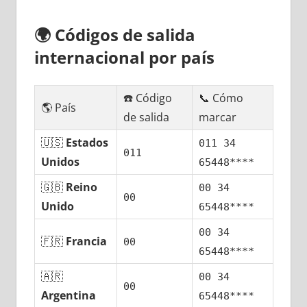
🌍
Códigos dе salida
internacional pοr país
☎️ Código
📞 Cómo
🌎 País
dе salida
marcar
🇺🇸
Estados
011 34
011
Unidos
65448****
🇬🇧
Reino
00 34
00
Unido
65448****
00 34
🇫🇷
Francia
00
65448****
🇦🇷
00 34
00
Argentina
65448****