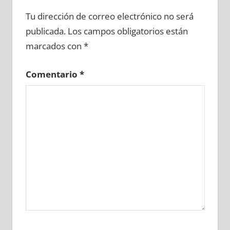
654480081
»
654480082
»
654480083
»
Tu dirección de correo electrónico no será
654480084
»
654480085
»
654480086
»
publicada.
Los campos obligatorios están
654480087
»
654480088
»
654480089
»
marcados con
*
654480090
»
654480091
»
654480092
»
654480093
»
654480094
»
654480095
»
Comentario
*
654480096
»
654480097
»
654480098
»
654480099
»
654480100
»
654480101
»
654480102
»
654480103
»
654480104
»
654480105
»
654480106
»
654480107
»
654480108
»
654480109
»
654480110
»
654480111
»
654480112
»
654480113
»
654480114
»
654480115
»
654480116
»
654480117
»
654480118
»
654480119
»
654480120
»
654480121
»
654480122
»
654480123
»
654480124
»
654480125
»
654480126
»
654480127
»
654480128
»