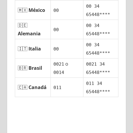
00 34
🇲🇽
México
00
65448****
🇩🇪
00 34
00
Alemania
65448****
00 34
🇮🇹
Italia
00
65448****
ο
0021
0021 34
🇧🇷
Brasil
0014
65448****
011 34
🇨🇦
Canadá
011
65448****