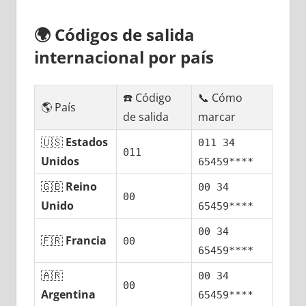
🌍
Códigos dе salida
internacional pοr país
☎️ Código
📞 Cómo
🌎 País
dе salida
marcar
🇺🇸
Estados
011 34
011
Unidos
65459****
🇬🇧
Reino
00 34
00
Unido
65459****
00 34
🇫🇷
Francia
00
65459****
🇦🇷
00 34
00
Argentina
65459****