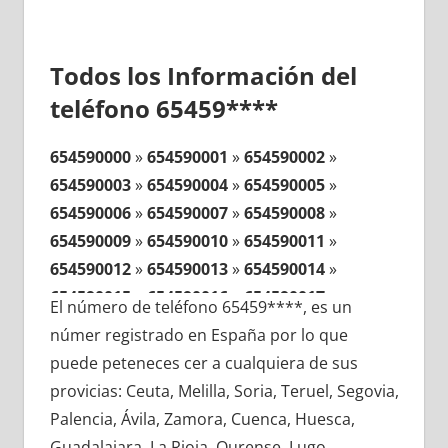
Todos los Información del
teléfono 65459****
654590000
»
654590001
»
654590002
»
654590003
»
654590004
»
654590005
»
654590006
»
654590007
»
654590008
»
654590009
»
654590010
»
654590011
»
654590012
»
654590013
»
654590014
»
654590015
»
654590016
»
654590017
»
El número de teléfono 65459****, es un
654590018
»
654590019
»
654590020
»
númer registrado en España por lo que
654590021
»
654590022
»
654590023
»
puede peteneces cer a cualquiera de sus
654590024
»
654590025
»
654590026
»
provicias: Ceuta, Melilla, Soria, Teruel, Segovia,
654590027
»
654590028
»
654590029
»
Palencia, Ávila, Zamora, Cuenca, Huesca,
654590030
»
654590031
»
654590032
»
Guadalajara, La Rioja, Ourense, Lugo,