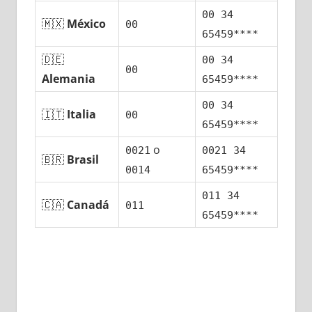
00 34
🇲🇽
México
00
65459****
🇩🇪
00 34
00
Alemania
65459****
00 34
🇮🇹
Italia
00
65459****
ο
0021
0021 34
🇧🇷
Brasil
0014
65459****
011 34
🇨🇦
Canadá
011
65459****