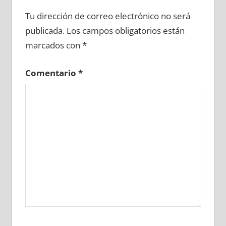
654590081
»
654590082
»
654590083
»
Tu dirección de correo electrónico no será
654590084
»
654590085
»
654590086
»
publicada.
Los campos obligatorios están
654590087
»
654590088
»
654590089
»
marcados con
*
654590090
»
654590091
»
654590092
»
654590093
»
654590094
»
654590095
»
Comentario
*
654590096
»
654590097
»
654590098
»
654590099
»
654590100
»
654590101
»
654590102
»
654590103
»
654590104
»
654590105
»
654590106
»
654590107
»
654590108
»
654590109
»
654590110
»
654590111
»
654590112
»
654590113
»
654590114
»
654590115
»
654590116
»
654590117
»
654590118
»
654590119
»
654590120
»
654590121
»
654590122
»
654590123
»
654590124
»
654590125
»
654590126
»
654590127
»
654590128
»