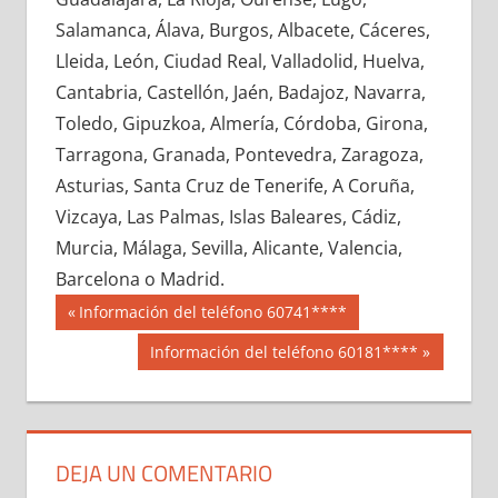
654590033
»
654590034
»
654590035
»
Salamanca, Álava, Burgos, Albacete, Cáceres,
654590036
»
654590037
»
654590038
»
Lleida, León, Ciudad Real, Valladolid, Huelva,
654590039
»
654590040
»
654590041
»
Cantabria, Castellón, Jaén, Badajoz, Navarra,
654590042
»
654590043
»
654590044
»
Toledo, Gipuzkoa, Almería, Córdoba, Girona,
654590045
»
654590046
»
654590047
»
Tarragona, Granada, Pontevedra, Zaragoza,
654590048
»
654590049
»
654590050
»
Asturias, Santa Cruz de Tenerife, A Coruña,
654590051
»
654590052
»
654590053
»
Vizcaya, Las Palmas, Islas Baleares, Cádiz,
654590054
»
654590055
»
654590056
»
Murcia, Málaga, Sevilla, Alicante, Valencia,
654590057
»
654590058
»
654590059
»
Barcelona o Madrid.
654590060
»
654590061
»
654590062
»
Navegación
65459
Entrada
Información del teléfono 60741****
654590063
»
654590064
»
654590065
»
anterior:
de
Siguiente
Información del teléfono 60181****
654590066
»
654590067
»
654590068
»
entrada:
entradas
654590069
»
654590070
»
654590071
»
654590072
»
654590073
»
654590074
»
654590075
»
654590076
»
654590077
»
DEJA UN COMENTARIO
654590078
»
654590079
»
654590080
»