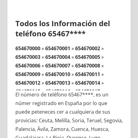
Todos los Información del
teléfono 65467****
654670000
»
654670001
»
654670002
»
654670003
»
654670004
»
654670005
»
654670006
»
654670007
»
654670008
»
654670009
»
654670010
»
654670011
»
654670012
»
654670013
»
654670014
»
654670015
»
654670016
»
654670017
»
El número de teléfono 65467****, es un
654670018
»
654670019
»
654670020
»
númer registrado en España por lo que
654670021
»
654670022
»
654670023
»
puede peteneces cer a cualquiera de sus
654670024
»
654670025
»
654670026
»
provicias: Ceuta, Melilla, Soria, Teruel, Segovia,
654670027
»
654670028
»
654670029
»
Palencia, Ávila, Zamora, Cuenca, Huesca,
654670030
»
654670031
»
654670032
»
Guadalajara, La Rioja, Ourense, Lugo,