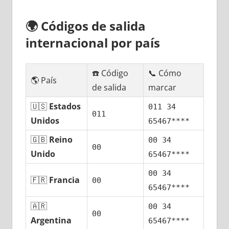
🌍
Códigos dе salida
internacional pοr país
☎️ Código
📞 Cómo
🌎 País
dе salida
marcar
🇺🇸
Estados
011 34
011
Unidos
65467****
🇬🇧
Reino
00 34
00
Unido
65467****
00 34
🇫🇷
Francia
00
65467****
🇦🇷
00 34
00
Argentina
65467****