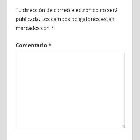
654670081
»
654670082
»
654670083
»
Tu dirección de correo electrónico no será
654670084
»
654670085
»
654670086
»
publicada.
Los campos obligatorios están
654670087
»
654670088
»
654670089
»
marcados con
*
654670090
»
654670091
»
654670092
»
654670093
»
654670094
»
654670095
»
Comentario
*
654670096
»
654670097
»
654670098
»
654670099
»
654670100
»
654670101
»
654670102
»
654670103
»
654670104
»
654670105
»
654670106
»
654670107
»
654670108
»
654670109
»
654670110
»
654670111
»
654670112
»
654670113
»
654670114
»
654670115
»
654670116
»
654670117
»
654670118
»
654670119
»
654670120
»
654670121
»
654670122
»
654670123
»
654670124
»
654670125
»
654670126
»
654670127
»
654670128
»