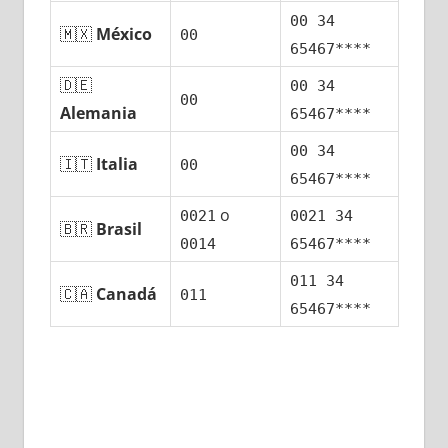
00 34
🇲🇽
México
00
65467****
🇩🇪
00 34
00
Alemania
65467****
00 34
🇮🇹
Italia
00
65467****
ο
0021
0021 34
🇧🇷
Brasil
0014
65467****
011 34
🇨🇦
Canadá
011
65467****