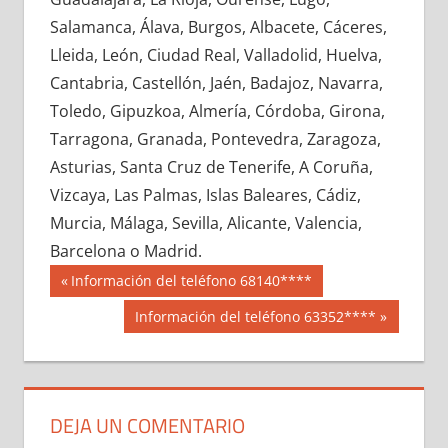
654670033
»
654670034
»
654670035
»
Salamanca, Álava, Burgos, Albacete, Cáceres,
654670036
»
654670037
»
654670038
»
Lleida, León, Ciudad Real, Valladolid, Huelva,
654670039
»
654670040
»
654670041
»
Cantabria, Castellón, Jaén, Badajoz, Navarra,
654670042
»
654670043
»
654670044
»
Toledo, Gipuzkoa, Almería, Córdoba, Girona,
654670045
»
654670046
»
654670047
»
Tarragona, Granada, Pontevedra, Zaragoza,
654670048
»
654670049
»
654670050
»
Asturias, Santa Cruz de Tenerife, A Coruña,
654670051
»
654670052
»
654670053
»
Vizcaya, Las Palmas, Islas Baleares, Cádiz,
654670054
»
654670055
»
654670056
»
Murcia, Málaga, Sevilla, Alicante, Valencia,
654670057
»
654670058
»
654670059
»
Barcelona o Madrid.
654670060
»
654670061
»
654670062
»
Navegación
65467
Entrada
Información del teléfono 68140****
654670063
»
654670064
»
654670065
»
anterior:
de
Siguiente
Información del teléfono 63352****
654670066
»
654670067
»
654670068
»
entrada:
entradas
654670069
»
654670070
»
654670071
»
654670072
»
654670073
»
654670074
»
654670075
»
654670076
»
654670077
»
DEJA UN COMENTARIO
654670078
»
654670079
»
654670080
»