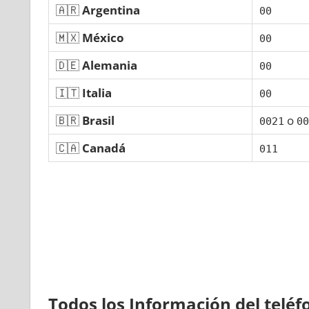
🇦🇷
Argentina
00
🇲🇽
México
00
🇩🇪
Alemania
00
🇮🇹
Italia
00
🇧🇷
Brasil
ο
0021
00
🇨🇦
Canadá
011
Todos los Información del telé