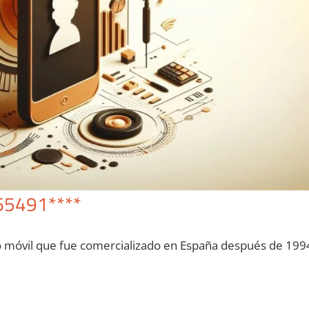
65491****
o móvil quе fue comercializado en España después dе 199