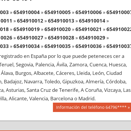
003
»
654910004
»
654910005
»
654910006
»
65491000
10011
»
654910012
»
654910013
»
654910014
»
018
»
654910019
»
654910020
»
654910021
»
65491002
10026
»
654910027
»
654910028
»
654910029
»
033
»
654910034
»
654910035
»
654910036
»
65491003
10041
»
654910042
»
654910043
»
654910044
»
egistrado en España por lo que puede peteneces cer a
048
»
654910049
»
654910050
»
654910051
»
65491005
, Teruel, Segovia, Palencia, Ávila, Zamora, Cuenca, Huesca,
10056
»
654910057
»
654910058
»
654910059
»
Álava, Burgos, Albacete, Cáceres, Lleida, León, Ciudad
063
»
654910064
»
654910065
»
654910066
»
65491006
aén, Badajoz, Navarra, Toledo, Gipuzkoa, Almería, Córdoba,
10071
»
654910072
»
654910073
»
654910074
»
, Asturias, Santa Cruz de Tenerife, A Coruña, Vizcaya, Las
078
»
654910079
»
654910080
»
654910081
»
65491008
lla, Alicante, Valencia, Barcelona o Madrid.
10086
»
654910087
»
654910088
»
654910089
»
Siguiente
Información del teléfono 64796****
093
»
654910094
»
654910095
»
654910096
»
65491009
entrada:
10101
»
654910102
»
654910103
»
654910104
»
108
»
654910109
»
654910110
»
654910111
»
65491011