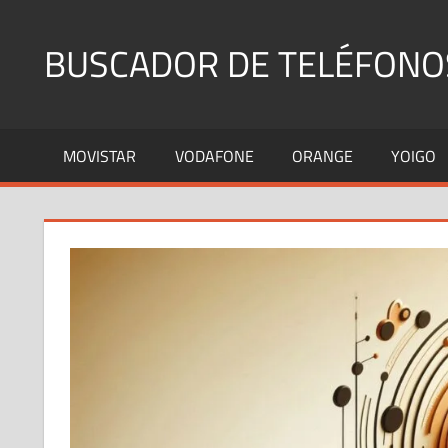
Saltar
al
BUSCADOR DE TELÉFONO
contenido
Identifica
Números
MOVISTAR
VODAFONE
ORANGE
YOIGO
Fijos
y
Móviles