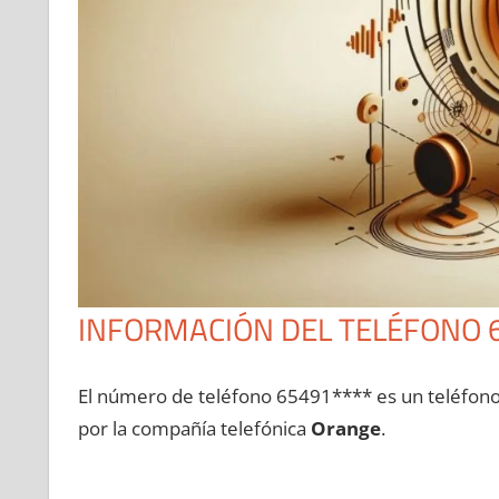
INFORMACIÓN DEL TELÉFONO 
El número dе teléfono 65491**** es un teléfon
pοr la compañía telefónica
Orange
.