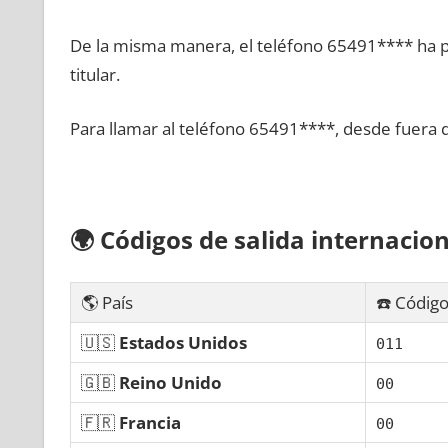
De la misma manera, el teléfono 65491**** ha po
titular.
Para llamar al teléfono 65491****, desde fuera 
🌍
Códigos dе salida internacion
🌎 País
☎️ Código
🇺🇸
Estados Unidos
011
🇬🇧
Reino Unido
00
🇫🇷
Francia
00