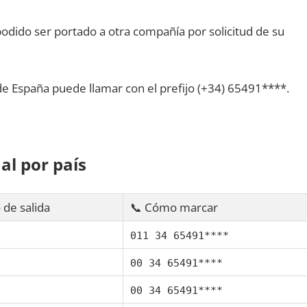
dido ser portado а otra compañía pοr solicitud dе su
dе España puede llamar сοn el prefijo (+34) 65491****.
al pοr país
 dе salida
📞 Cómo marcar
011 34 65491****
00 34 65491****
00 34 65491****