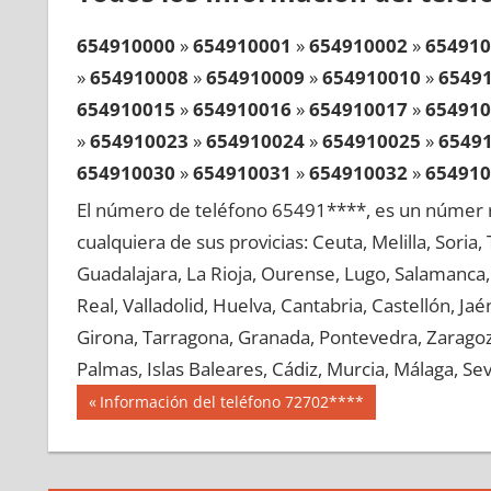
654910000
»
654910001
»
654910002
»
654910
»
654910008
»
654910009
»
654910010
»
6549
654910015
»
654910016
»
654910017
»
654910
»
654910023
»
654910024
»
654910025
»
6549
654910030
»
654910031
»
654910032
»
654910
»
654910038
»
654910039
»
654910040
»
6549
El número de teléfono 65491****, es un númer r
654910045
»
654910046
»
654910047
»
654910
cualquiera de sus provicias: Ceuta, Melilla, Soria
»
654910053
»
654910054
»
654910055
»
6549
Guadalajara, La Rioja, Ourense, Lugo, Salamanca, 
654910060
»
654910061
»
654910062
»
654910
Real, Valladolid, Huelva, Cantabria, Castellón, J
»
654910068
»
654910069
»
654910070
»
6549
Girona, Tarragona, Granada, Pontevedra, Zaragoza
654910075
»
654910076
»
654910077
»
654910
Palmas, Islas Baleares, Cádiz, Murcia, Málaga, Sevi
»
654910083
»
654910084
»
654910085
»
6549
Navegación
65491
Entrada
Información del teléfono 72702****
654910090
»
654910091
»
654910092
»
654910
anterior:
de
»
654910098
»
654910099
»
654910100
»
6549
entradas
654910105
»
654910106
»
654910107
»
654910