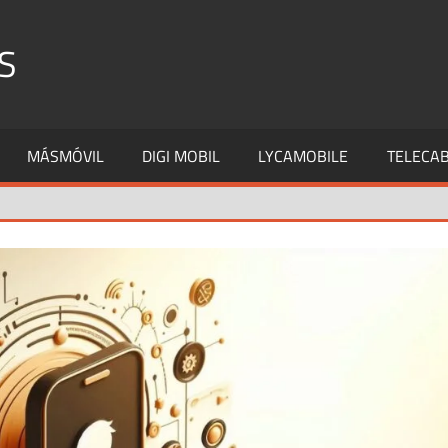
S
MÁSMÓVIL
DIGI MOBIL
LYCAMOBILE
TELECAB