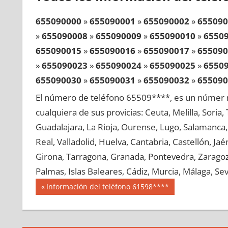
655090000
»
655090001
»
655090002
»
655090
»
655090008
»
655090009
»
655090010
»
6550
655090015
»
655090016
»
655090017
»
655090
»
655090023
»
655090024
»
655090025
»
6550
655090030
»
655090031
»
655090032
»
655090
»
655090038
»
655090039
»
655090040
»
6550
El número de teléfono 65509****, es un númer r
655090045
»
655090046
»
655090047
»
655090
cualquiera de sus provicias: Ceuta, Melilla, Soria
»
655090053
»
655090054
»
655090055
»
6550
Guadalajara, La Rioja, Ourense, Lugo, Salamanca, 
655090060
»
655090061
»
655090062
»
655090
Real, Valladolid, Huelva, Cantabria, Castellón, J
»
655090068
»
655090069
»
655090070
»
6550
Girona, Tarragona, Granada, Pontevedra, Zaragoza
655090075
»
655090076
»
655090077
»
655090
Palmas, Islas Baleares, Cádiz, Murcia, Málaga, Sevi
»
655090083
»
655090084
»
655090085
»
6550
Navegación
65509
Entrada
Información del teléfono 61598****
655090090
»
655090091
»
655090092
»
655090
anterior:
de
»
655090098
»
655090099
»
655090100
»
6550
entradas
655090105
»
655090106
»
655090107
»
655090