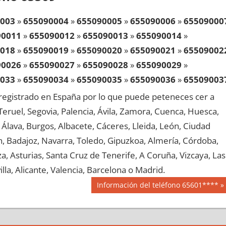
003
»
655090004
»
655090005
»
655090006
»
65509000
90011
»
655090012
»
655090013
»
655090014
»
018
»
655090019
»
655090020
»
655090021
»
65509002
90026
»
655090027
»
655090028
»
655090029
»
033
»
655090034
»
655090035
»
655090036
»
65509003
90041
»
655090042
»
655090043
»
655090044
»
egistrado en España por lo que puede peteneces cer a
048
»
655090049
»
655090050
»
655090051
»
65509005
, Teruel, Segovia, Palencia, Ávila, Zamora, Cuenca, Huesca,
90056
»
655090057
»
655090058
»
655090059
»
Álava, Burgos, Albacete, Cáceres, Lleida, León, Ciudad
063
»
655090064
»
655090065
»
655090066
»
65509006
aén, Badajoz, Navarra, Toledo, Gipuzkoa, Almería, Córdoba,
90071
»
655090072
»
655090073
»
655090074
»
, Asturias, Santa Cruz de Tenerife, A Coruña, Vizcaya, Las
078
»
655090079
»
655090080
»
655090081
»
65509008
lla, Alicante, Valencia, Barcelona o Madrid.
90086
»
655090087
»
655090088
»
655090089
»
Siguiente
Información del teléfono 65601****
093
»
655090094
»
655090095
»
655090096
»
65509009
entrada:
90101
»
655090102
»
655090103
»
655090104
»
108
»
655090109
»
655090110
»
655090111
»
65509011