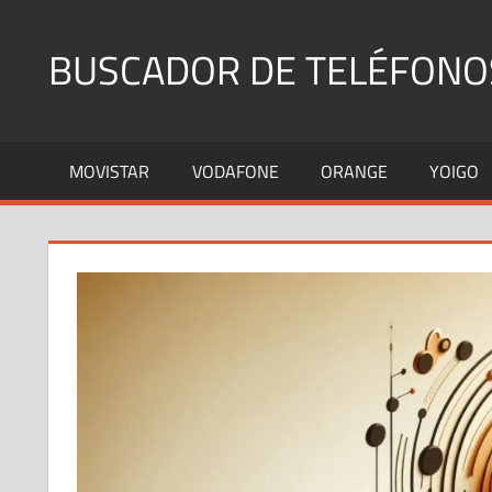
Saltar
al
BUSCADOR DE TELÉFONO
contenido
Identifica
Números
MOVISTAR
VODAFONE
ORANGE
YOIGO
Fijos
y
Móviles