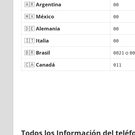
🇦🇷
Argentina
00
🇲🇽
México
00
🇩🇪
Alemania
00
🇮🇹
Italia
00
🇧🇷
Brasil
ο
0021
00
🇨🇦
Canadá
011
Todos los Información del telé