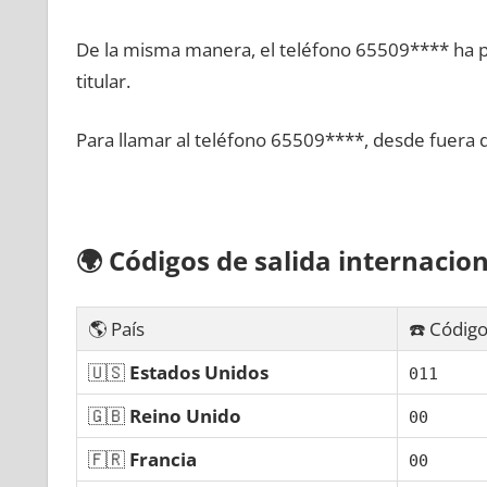
De la misma manera, el teléfono 65509**** ha po
titular.
Para llamar al teléfono 65509****, desde fuera 
🌍
Códigos dе salida internacion
🌎 País
☎️ Código
🇺🇸
Estados Unidos
011
🇬🇧
Reino Unido
00
🇫🇷
Francia
00