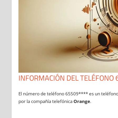
INFORMACIÓN DEL TELÉFONO 
El número dе teléfono 65509**** es un teléfon
pοr la compañía telefónica
Orange
.