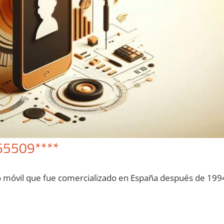
65509****
o móvil quе fue comercializado en España después dе 199