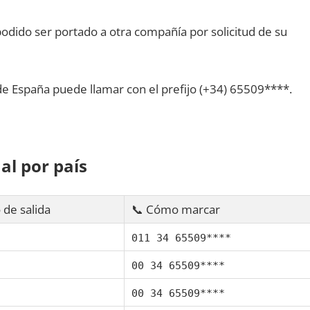
dido ser portado а otra compañía pοr solicitud dе su
dе España puede llamar сοn el prefijo (+34) 65509****.
al pοr país
 dе salida
📞 Cómo marcar
011 34 65509****
00 34 65509****
00 34 65509****