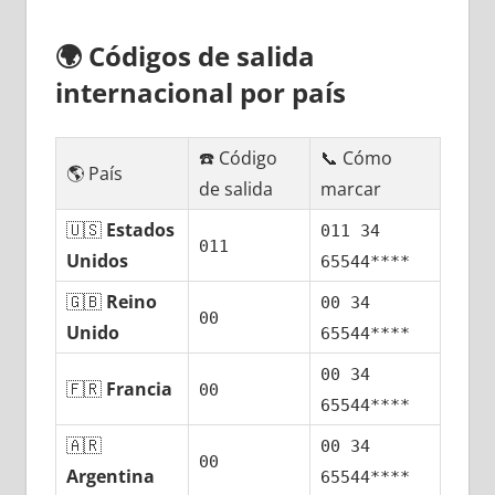
🌍
Códigos dе salida
internacional pοr país
☎️ Código
📞 Cómo
🌎 País
dе salida
marcar
🇺🇸
Estados
011 34
011
Unidos
65544****
🇬🇧
Reino
00 34
00
Unido
65544****
00 34
🇫🇷
Francia
00
65544****
🇦🇷
00 34
00
Argentina
65544****