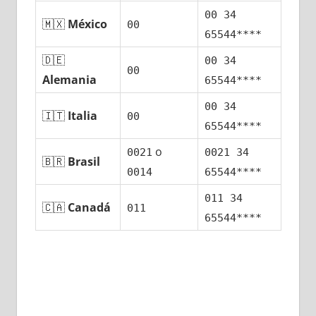
00 34
🇲🇽
México
00
65544****
🇩🇪
00 34
00
Alemania
65544****
00 34
🇮🇹
Italia
00
65544****
ο
0021
0021 34
🇧🇷
Brasil
0014
65544****
011 34
🇨🇦
Canadá
011
65544****