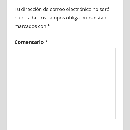
655440081
»
655440082
»
655440083
»
Tu dirección de correo electrónico no será
655440084
»
655440085
»
655440086
»
publicada.
Los campos obligatorios están
655440087
»
655440088
»
655440089
»
marcados con
*
655440090
»
655440091
»
655440092
»
655440093
»
655440094
»
655440095
»
Comentario
*
655440096
»
655440097
»
655440098
»
655440099
»
655440100
»
655440101
»
655440102
»
655440103
»
655440104
»
655440105
»
655440106
»
655440107
»
655440108
»
655440109
»
655440110
»
655440111
»
655440112
»
655440113
»
655440114
»
655440115
»
655440116
»
655440117
»
655440118
»
655440119
»
655440120
»
655440121
»
655440122
»
655440123
»
655440124
»
655440125
»
655440126
»
655440127
»
655440128
»