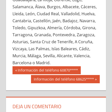
655440033
»
655440034
»
655440035
»
Salamanca, Álava, Burgos, Albacete, Cáceres,
655440036
»
655440037
»
655440038
»
Lleida, León, Ciudad Real, Valladolid, Huelva,
655440039
»
655440040
»
655440041
»
Cantabria, Castellón, Jaén, Badajoz, Navarra,
655440042
»
655440043
»
655440044
»
Toledo, Gipuzkoa, Almería, Córdoba, Girona,
655440045
»
655440046
»
655440047
»
Tarragona, Granada, Pontevedra, Zaragoza,
655440048
»
655440049
»
655440050
»
Asturias, Santa Cruz de Tenerife, A Coruña,
655440051
»
655440052
»
655440053
»
Vizcaya, Las Palmas, Islas Baleares, Cádiz,
655440054
»
655440055
»
655440056
»
Murcia, Málaga, Sevilla, Alicante, Valencia,
655440057
»
655440058
»
655440059
»
Barcelona o Madrid.
655440060
»
655440061
»
655440062
»
Navegación
65544
Entrada
Información del teléfono 60870****
655440063
»
655440064
»
655440065
»
anterior:
de
Siguiente
Información del teléfono 68625****
655440066
»
655440067
»
655440068
»
entrada:
entradas
655440069
»
655440070
»
655440071
»
655440072
»
655440073
»
655440074
»
655440075
»
655440076
»
655440077
»
DEJA UN COMENTARIO
655440078
»
655440079
»
655440080
»