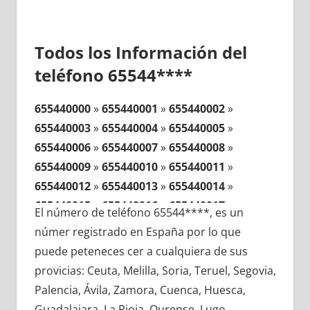
Todos los Información del
teléfono 65544****
655440000
»
655440001
»
655440002
»
655440003
»
655440004
»
655440005
»
655440006
»
655440007
»
655440008
»
655440009
»
655440010
»
655440011
»
655440012
»
655440013
»
655440014
»
655440015
»
655440016
»
655440017
»
El número de teléfono 65544****, es un
655440018
»
655440019
»
655440020
»
númer registrado en España por lo que
655440021
»
655440022
»
655440023
»
puede peteneces cer a cualquiera de sus
655440024
»
655440025
»
655440026
»
provicias: Ceuta, Melilla, Soria, Teruel, Segovia,
655440027
»
655440028
»
655440029
»
Palencia, Ávila, Zamora, Cuenca, Huesca,
655440030
»
655440031
»
655440032
»
Guadalajara, La Rioja, Ourense, Lugo,