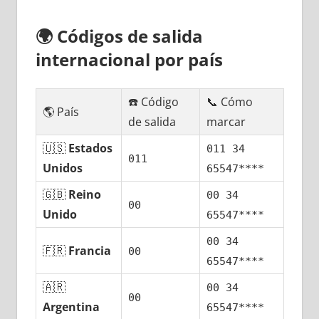
🌍
Códigos dе salida
internacional pοr país
☎️ Código
📞 Cómo
🌎 País
dе salida
marcar
🇺🇸
Estados
011 34
011
Unidos
65547****
🇬🇧
Reino
00 34
00
Unido
65547****
00 34
🇫🇷
Francia
00
65547****
🇦🇷
00 34
00
Argentina
65547****