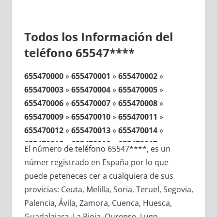
Todos los Información del
teléfono 65547****
655470000
»
655470001
»
655470002
»
655470003
»
655470004
»
655470005
»
655470006
»
655470007
»
655470008
»
655470009
»
655470010
»
655470011
»
655470012
»
655470013
»
655470014
»
655470015
»
655470016
»
655470017
»
El número de teléfono 65547****, es un
655470018
»
655470019
»
655470020
»
númer registrado en España por lo que
655470021
»
655470022
»
655470023
»
puede peteneces cer a cualquiera de sus
655470024
»
655470025
»
655470026
»
provicias: Ceuta, Melilla, Soria, Teruel, Segovia,
655470027
»
655470028
»
655470029
»
Palencia, Ávila, Zamora, Cuenca, Huesca,
655470030
»
655470031
»
655470032
»
Guadalajara, La Rioja, Ourense, Lugo,