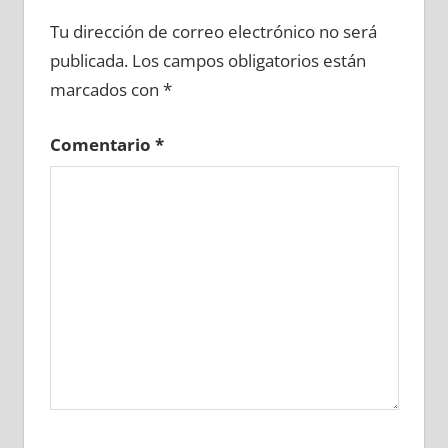
655570081
»
655570082
»
655570083
»
Tu dirección de correo electrónico no será
655570084
»
655570085
»
655570086
»
publicada.
Los campos obligatorios están
655570087
»
655570088
»
655570089
»
marcados con
*
655570090
»
655570091
»
655570092
»
655570093
»
655570094
»
655570095
»
Comentario
*
655570096
»
655570097
»
655570098
»
655570099
»
655570100
»
655570101
»
655570102
»
655570103
»
655570104
»
655570105
»
655570106
»
655570107
»
655570108
»
655570109
»
655570110
»
655570111
»
655570112
»
655570113
»
655570114
»
655570115
»
655570116
»
655570117
»
655570118
»
655570119
»
655570120
»
655570121
»
655570122
»
655570123
»
655570124
»
655570125
»
655570126
»
655570127
»
655570128
»