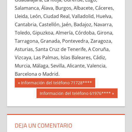
655570033
»
655570034
»
655570035
»
Salamanca, Álava, Burgos, Albacete, Cáceres,
655570036
»
655570037
»
655570038
»
Lleida, León, Ciudad Real, Valladolid, Huelva,
655570039
»
655570040
»
655570041
»
Cantabria, Castellón, Jaén, Badajoz, Navarra,
655570042
»
655570043
»
655570044
»
Toledo, Gipuzkoa, Almería, Córdoba, Girona,
655570045
»
655570046
»
655570047
»
Tarragona, Granada, Pontevedra, Zaragoza,
655570048
»
655570049
»
655570050
»
Asturias, Santa Cruz de Tenerife, A Coruña,
655570051
»
655570052
»
655570053
»
Vizcaya, Las Palmas, Islas Baleares, Cádiz,
655570054
»
655570055
»
655570056
»
Murcia, Málaga, Sevilla, Alicante, Valencia,
655570057
»
655570058
»
655570059
»
Barcelona o Madrid.
655570060
»
655570061
»
655570062
»
Navegación
65557
Entrada
Información del teléfono 71728****
655570063
»
655570064
»
655570065
»
anterior:
de
Siguiente
Información del teléfono 61976****
655570066
»
655570067
»
655570068
»
entrada:
entradas
655570069
»
655570070
»
655570071
»
655570072
»
655570073
»
655570074
»
655570075
»
655570076
»
655570077
»
DEJA UN COMENTARIO
655570078
»
655570079
»
655570080
»