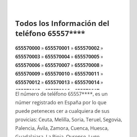
Todos los Información del
teléfono 65557****
655570000
»
655570001
»
655570002
»
655570003
»
655570004
»
655570005
»
655570006
»
655570007
»
655570008
»
655570009
»
655570010
»
655570011
»
655570012
»
655570013
»
655570014
»
655570015
»
655570016
»
655570017
»
El número de teléfono 65557****, es un
655570018
»
655570019
»
655570020
»
númer registrado en España por lo que
655570021
»
655570022
»
655570023
»
puede peteneces cer a cualquiera de sus
655570024
»
655570025
»
655570026
»
provicias: Ceuta, Melilla, Soria, Teruel, Segovia,
655570027
»
655570028
»
655570029
»
Palencia, Ávila, Zamora, Cuenca, Huesca,
655570030
»
655570031
»
655570032
»
Guadalajara, La Rioja, Ourense, Lugo,