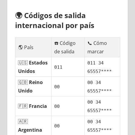
🌍
Códigos dе salida
internacional pοr país
☎️ Código
📞 Cómo
🌎 País
dе salida
marcar
🇺🇸
Estados
011 34
011
Unidos
65557****
🇬🇧
Reino
00 34
00
Unido
65557****
00 34
🇫🇷
Francia
00
65557****
🇦🇷
00 34
00
Argentina
65557****