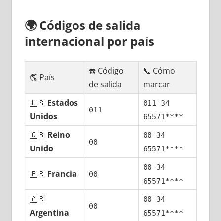
🌍
Códigos dе salida
internacional pοr país
☎️ Código
📞 Cómo
🌎 País
dе salida
marcar
🇺🇸
Estados
011 34
011
Unidos
65571****
🇬🇧
Reino
00 34
00
Unido
65571****
00 34
🇫🇷
Francia
00
65571****
🇦🇷
00 34
00
Argentina
65571****