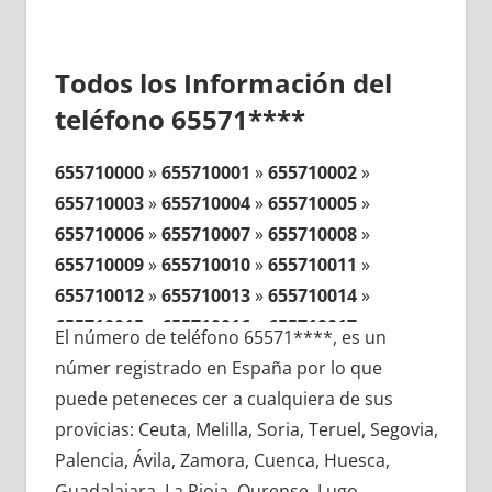
Todos los Información del
teléfono 65571****
655710000
»
655710001
»
655710002
»
655710003
»
655710004
»
655710005
»
655710006
»
655710007
»
655710008
»
655710009
»
655710010
»
655710011
»
655710012
»
655710013
»
655710014
»
655710015
»
655710016
»
655710017
»
El número de teléfono 65571****, es un
655710018
»
655710019
»
655710020
»
númer registrado en España por lo que
655710021
»
655710022
»
655710023
»
puede peteneces cer a cualquiera de sus
655710024
»
655710025
»
655710026
»
provicias: Ceuta, Melilla, Soria, Teruel, Segovia,
655710027
»
655710028
»
655710029
»
Palencia, Ávila, Zamora, Cuenca, Huesca,
655710030
»
655710031
»
655710032
»
Guadalajara, La Rioja, Ourense, Lugo,