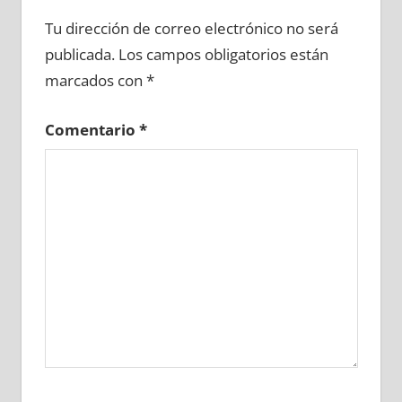
655710081
»
655710082
»
655710083
»
Tu dirección de correo electrónico no será
655710084
»
655710085
»
655710086
»
publicada.
Los campos obligatorios están
655710087
»
655710088
»
655710089
»
marcados con
*
655710090
»
655710091
»
655710092
»
655710093
»
655710094
»
655710095
»
Comentario
*
655710096
»
655710097
»
655710098
»
655710099
»
655710100
»
655710101
»
655710102
»
655710103
»
655710104
»
655710105
»
655710106
»
655710107
»
655710108
»
655710109
»
655710110
»
655710111
»
655710112
»
655710113
»
655710114
»
655710115
»
655710116
»
655710117
»
655710118
»
655710119
»
655710120
»
655710121
»
655710122
»
655710123
»
655710124
»
655710125
»
655710126
»
655710127
»
655710128
»