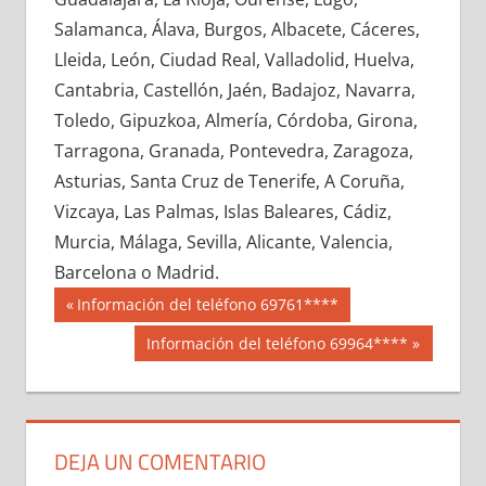
655710033
»
655710034
»
655710035
»
Salamanca, Álava, Burgos, Albacete, Cáceres,
655710036
»
655710037
»
655710038
»
Lleida, León, Ciudad Real, Valladolid, Huelva,
655710039
»
655710040
»
655710041
»
Cantabria, Castellón, Jaén, Badajoz, Navarra,
655710042
»
655710043
»
655710044
»
Toledo, Gipuzkoa, Almería, Córdoba, Girona,
655710045
»
655710046
»
655710047
»
Tarragona, Granada, Pontevedra, Zaragoza,
655710048
»
655710049
»
655710050
»
Asturias, Santa Cruz de Tenerife, A Coruña,
655710051
»
655710052
»
655710053
»
Vizcaya, Las Palmas, Islas Baleares, Cádiz,
655710054
»
655710055
»
655710056
»
Murcia, Málaga, Sevilla, Alicante, Valencia,
655710057
»
655710058
»
655710059
»
Barcelona o Madrid.
655710060
»
655710061
»
655710062
»
Navegación
65571
Entrada
Información del teléfono 69761****
655710063
»
655710064
»
655710065
»
anterior:
de
Siguiente
Información del teléfono 69964****
655710066
»
655710067
»
655710068
»
entrada:
entradas
655710069
»
655710070
»
655710071
»
655710072
»
655710073
»
655710074
»
655710075
»
655710076
»
655710077
»
DEJA UN COMENTARIO
655710078
»
655710079
»
655710080
»