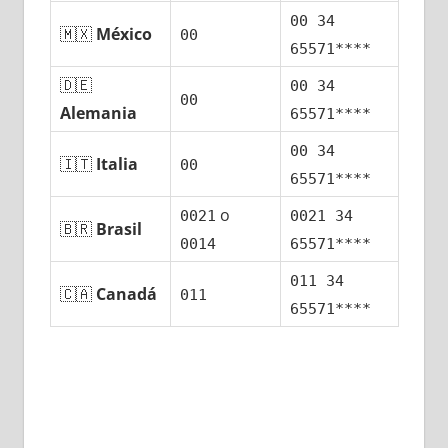
00 34
🇲🇽
México
00
65571****
🇩🇪
00 34
00
Alemania
65571****
00 34
🇮🇹
Italia
00
65571****
ο
0021
0021 34
🇧🇷
Brasil
0014
65571****
011 34
🇨🇦
Canadá
011
65571****