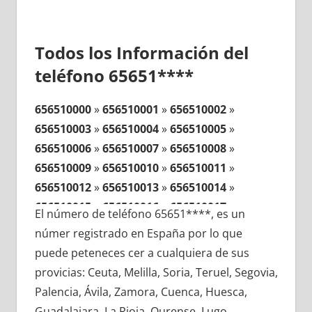
Todos los Información del
teléfono 65651****
656510000
»
656510001
»
656510002
»
656510003
»
656510004
»
656510005
»
656510006
»
656510007
»
656510008
»
656510009
»
656510010
»
656510011
»
656510012
»
656510013
»
656510014
»
656510015
»
656510016
»
656510017
»
El número de teléfono 65651****, es un
656510018
»
656510019
»
656510020
»
númer registrado en España por lo que
656510021
»
656510022
»
656510023
»
puede peteneces cer a cualquiera de sus
656510024
»
656510025
»
656510026
»
provicias: Ceuta, Melilla, Soria, Teruel, Segovia,
656510027
»
656510028
»
656510029
»
Palencia, Ávila, Zamora, Cuenca, Huesca,
656510030
»
656510031
»
656510032
»
Guadalajara, La Rioja, Ourense, Lugo,