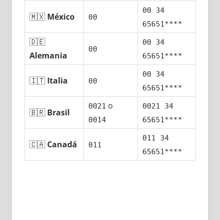
00 34
🇲🇽
México
00
65651****
🇩🇪
00 34
00
Alemania
65651****
00 34
🇮🇹
Italia
00
65651****
ο
0021
0021 34
🇧🇷
Brasil
0014
65651****
011 34
🇨🇦
Canadá
011
65651****