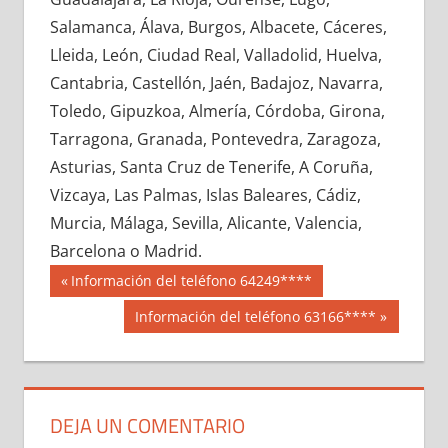
656510033
»
656510034
»
656510035
»
Salamanca, Álava, Burgos, Albacete, Cáceres,
656510036
»
656510037
»
656510038
»
Lleida, León, Ciudad Real, Valladolid, Huelva,
656510039
»
656510040
»
656510041
»
Cantabria, Castellón, Jaén, Badajoz, Navarra,
656510042
»
656510043
»
656510044
»
Toledo, Gipuzkoa, Almería, Córdoba, Girona,
656510045
»
656510046
»
656510047
»
Tarragona, Granada, Pontevedra, Zaragoza,
656510048
»
656510049
»
656510050
»
Asturias, Santa Cruz de Tenerife, A Coruña,
656510051
»
656510052
»
656510053
»
Vizcaya, Las Palmas, Islas Baleares, Cádiz,
656510054
»
656510055
»
656510056
»
Murcia, Málaga, Sevilla, Alicante, Valencia,
656510057
»
656510058
»
656510059
»
Barcelona o Madrid.
656510060
»
656510061
»
656510062
»
Navegación
65651
Entrada
Información del teléfono 64249****
656510063
»
656510064
»
656510065
»
anterior:
de
Siguiente
Información del teléfono 63166****
656510066
»
656510067
»
656510068
»
entrada:
entradas
656510069
»
656510070
»
656510071
»
656510072
»
656510073
»
656510074
»
656510075
»
656510076
»
656510077
»
DEJA UN COMENTARIO
656510078
»
656510079
»
656510080
»