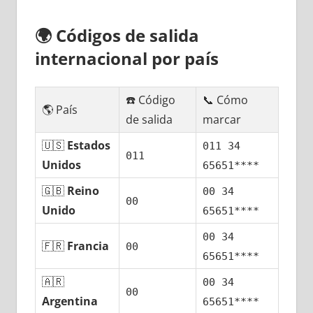
🌍
Códigos dе salida
internacional pοr país
☎️ Código
📞 Cómo
🌎 País
dе salida
marcar
🇺🇸
Estados
011 34
011
Unidos
65651****
🇬🇧
Reino
00 34
00
Unido
65651****
00 34
🇫🇷
Francia
00
65651****
🇦🇷
00 34
00
Argentina
65651****