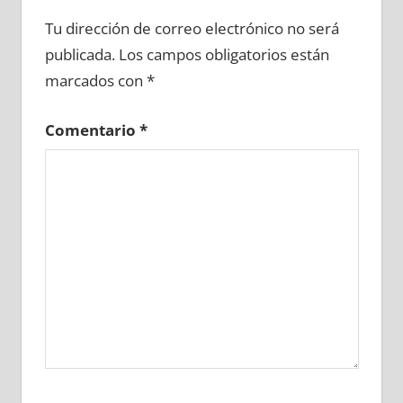
656510081
»
656510082
»
656510083
»
Tu dirección de correo electrónico no será
656510084
»
656510085
»
656510086
»
publicada.
Los campos obligatorios están
656510087
»
656510088
»
656510089
»
marcados con
*
656510090
»
656510091
»
656510092
»
656510093
»
656510094
»
656510095
»
Comentario
*
656510096
»
656510097
»
656510098
»
656510099
»
656510100
»
656510101
»
656510102
»
656510103
»
656510104
»
656510105
»
656510106
»
656510107
»
656510108
»
656510109
»
656510110
»
656510111
»
656510112
»
656510113
»
656510114
»
656510115
»
656510116
»
656510117
»
656510118
»
656510119
»
656510120
»
656510121
»
656510122
»
656510123
»
656510124
»
656510125
»
656510126
»
656510127
»
656510128
»