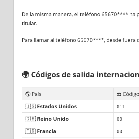
De la misma manera, el teléfono 65670**** ha po
titular.
Para llamar al teléfono 65670****, desde fuera 
🌍
Códigos dе salida internacion
🌎 País
☎️ Código
🇺🇸
Estados Unidos
011
🇬🇧
Reino Unido
00
🇫🇷
Francia
00