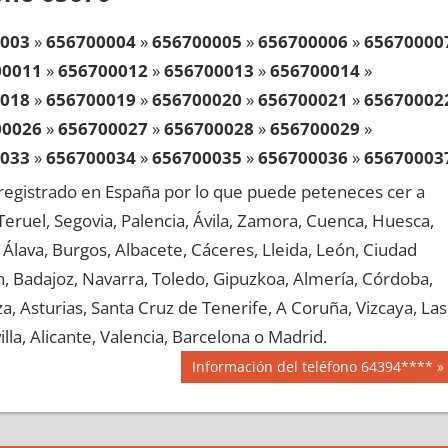
003
»
656700004
»
656700005
»
656700006
»
65670000
00011
»
656700012
»
656700013
»
656700014
»
018
»
656700019
»
656700020
»
656700021
»
65670002
00026
»
656700027
»
656700028
»
656700029
»
033
»
656700034
»
656700035
»
656700036
»
65670003
00041
»
656700042
»
656700043
»
656700044
»
egistrado en España por lo que puede peteneces cer a
048
»
656700049
»
656700050
»
656700051
»
65670005
, Teruel, Segovia, Palencia, Ávila, Zamora, Cuenca, Huesca,
00056
»
656700057
»
656700058
»
656700059
»
Álava, Burgos, Albacete, Cáceres, Lleida, León, Ciudad
063
»
656700064
»
656700065
»
656700066
»
65670006
aén, Badajoz, Navarra, Toledo, Gipuzkoa, Almería, Córdoba,
00071
»
656700072
»
656700073
»
656700074
»
, Asturias, Santa Cruz de Tenerife, A Coruña, Vizcaya, Las
078
»
656700079
»
656700080
»
656700081
»
65670008
lla, Alicante, Valencia, Barcelona o Madrid.
00086
»
656700087
»
656700088
»
656700089
»
Siguiente
Información del teléfono 64394****
093
»
656700094
»
656700095
»
656700096
»
65670009
entrada:
00101
»
656700102
»
656700103
»
656700104
»
108
»
656700109
»
656700110
»
656700111
»
65670011