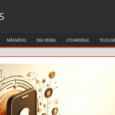
S
MÁSMÓVIL
DIGI MOBIL
LYCAMOBILE
TELECAB