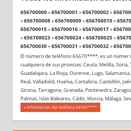
656700000
»
656700001
»
656700002
»
656700
»
656700008
»
656700009
»
656700010
»
6567
656700015
»
656700016
»
656700017
»
656700
»
656700023
»
656700024
»
656700025
»
6567
656700030
»
656700031
»
656700032
»
656700
»
656700038
»
656700039
»
656700040
»
6567
El número de teléfono 65670****, es un númer r
656700045
»
656700046
»
656700047
»
656700
cualquiera de sus provicias: Ceuta, Melilla, Soria
»
656700053
»
656700054
»
656700055
»
6567
Guadalajara, La Rioja, Ourense, Lugo, Salamanca, 
656700060
»
656700061
»
656700062
»
656700
Real, Valladolid, Huelva, Cantabria, Castellón, J
»
656700068
»
656700069
»
656700070
»
6567
Girona, Tarragona, Granada, Pontevedra, Zaragoza
656700075
»
656700076
»
656700077
»
656700
Palmas, Islas Baleares, Cádiz, Murcia, Málaga, Sevi
»
656700083
»
656700084
»
656700085
»
6567
Navegación
65670
Entrada
Información del teléfono 64747****
656700090
»
656700091
»
656700092
»
656700
anterior:
de
»
656700098
»
656700099
»
656700100
»
6567
entradas
656700105
»
656700106
»
656700107
»
656700