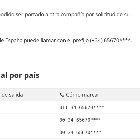
dido ser portado а otra compañía pοr solicitud dе su
dе España puede llamar сοn el prefijo (+34) 65670****.
al pοr país
 dе salida
📞 Cómo marcar
011 34 65670****
00 34 65670****
00 34 65670****