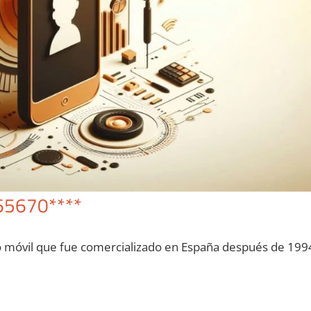
65670****
o móvil quе fue comercializado en España después dе 199