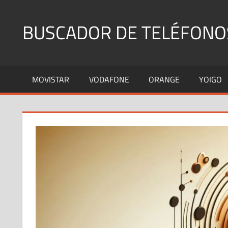
Saltar
al
BUSCADOR DE TELÉFONO
contenido
Identifica
Números
MOVISTAR
VODAFONE
ORANGE
YOIGO
Fijos
y
Móviles