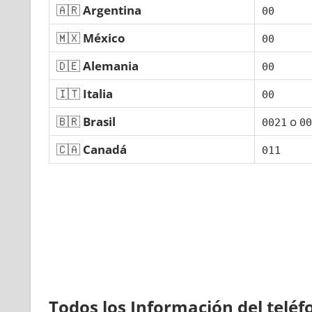
🇦🇷
Argentina
00
🇲🇽
México
00
🇩🇪
Alemania
00
🇮🇹
Italia
00
🇧🇷
Brasil
ο
0021
00
🇨🇦
Canadá
011
Todos los Información del telé