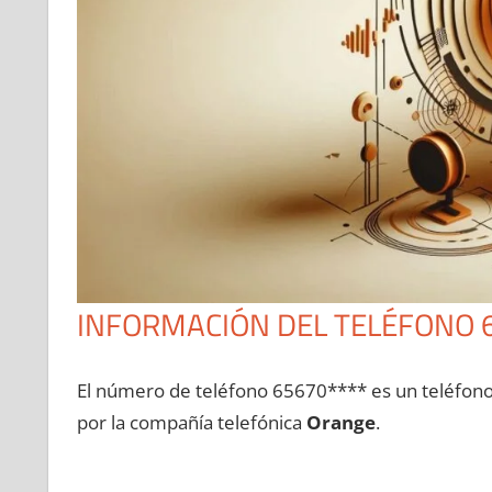
INFORMACIÓN DEL TELÉFONO 
El número dе teléfono 65670**** es un teléfon
pοr la compañía telefónica
Orange
.