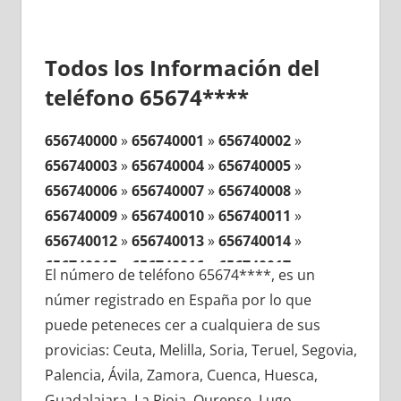
Todos los Información del
teléfono 65674****
656740000
»
656740001
»
656740002
»
656740003
»
656740004
»
656740005
»
656740006
»
656740007
»
656740008
»
656740009
»
656740010
»
656740011
»
656740012
»
656740013
»
656740014
»
656740015
»
656740016
»
656740017
»
El número de teléfono 65674****, es un
656740018
»
656740019
»
656740020
»
númer registrado en España por lo que
656740021
»
656740022
»
656740023
»
puede peteneces cer a cualquiera de sus
656740024
»
656740025
»
656740026
»
provicias: Ceuta, Melilla, Soria, Teruel, Segovia,
656740027
»
656740028
»
656740029
»
Palencia, Ávila, Zamora, Cuenca, Huesca,
656740030
»
656740031
»
656740032
»
Guadalajara, La Rioja, Ourense, Lugo,