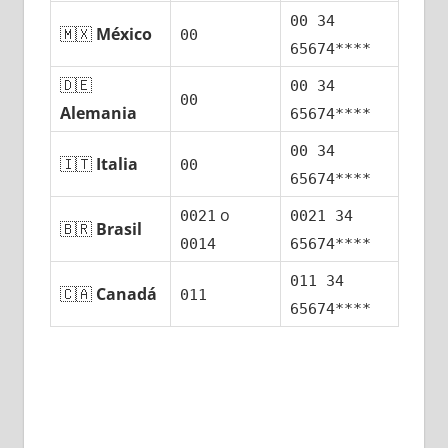
00 34
🇲🇽
México
00
65674****
🇩🇪
00 34
00
Alemania
65674****
00 34
🇮🇹
Italia
00
65674****
ο
0021
0021 34
🇧🇷
Brasil
0014
65674****
011 34
🇨🇦
Canadá
011
65674****