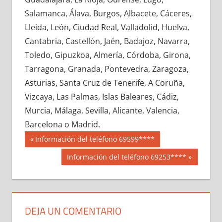
656740033
»
656740034
»
656740035
»
Salamanca, Álava, Burgos, Albacete, Cáceres,
656740036
»
656740037
»
656740038
»
Lleida, León, Ciudad Real, Valladolid, Huelva,
656740039
»
656740040
»
656740041
»
Cantabria, Castellón, Jaén, Badajoz, Navarra,
656740042
»
656740043
»
656740044
»
Toledo, Gipuzkoa, Almería, Córdoba, Girona,
656740045
»
656740046
»
656740047
»
Tarragona, Granada, Pontevedra, Zaragoza,
656740048
»
656740049
»
656740050
»
Asturias, Santa Cruz de Tenerife, A Coruña,
656740051
»
656740052
»
656740053
»
Vizcaya, Las Palmas, Islas Baleares, Cádiz,
656740054
»
656740055
»
656740056
»
Murcia, Málaga, Sevilla, Alicante, Valencia,
656740057
»
656740058
»
656740059
»
Barcelona o Madrid.
656740060
»
656740061
»
656740062
»
Navegación
65674
Entrada
Información del teléfono 69599****
656740063
»
656740064
»
656740065
»
anterior:
de
Siguiente
Información del teléfono 69253****
656740066
»
656740067
»
656740068
»
entrada:
entradas
656740069
»
656740070
»
656740071
»
656740072
»
656740073
»
656740074
»
656740075
»
656740076
»
656740077
»
DEJA UN COMENTARIO
656740078
»
656740079
»
656740080
»