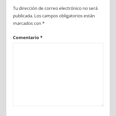
656740081
»
656740082
»
656740083
»
Tu dirección de correo electrónico no será
656740084
»
656740085
»
656740086
»
publicada.
Los campos obligatorios están
656740087
»
656740088
»
656740089
»
marcados con
*
656740090
»
656740091
»
656740092
»
656740093
»
656740094
»
656740095
»
Comentario
*
656740096
»
656740097
»
656740098
»
656740099
»
656740100
»
656740101
»
656740102
»
656740103
»
656740104
»
656740105
»
656740106
»
656740107
»
656740108
»
656740109
»
656740110
»
656740111
»
656740112
»
656740113
»
656740114
»
656740115
»
656740116
»
656740117
»
656740118
»
656740119
»
656740120
»
656740121
»
656740122
»
656740123
»
656740124
»
656740125
»
656740126
»
656740127
»
656740128
»