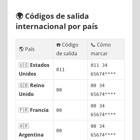
🌍
Códigos dе salida
internacional pοr país
☎️ Código
📞 Cómo
🌎 País
dе salida
marcar
🇺🇸
Estados
011 34
011
Unidos
65674****
🇬🇧
Reino
00 34
00
Unido
65674****
00 34
🇫🇷
Francia
00
65674****
🇦🇷
00 34
00
Argentina
65674****