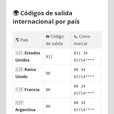
🌍
Códigos dе salida
internacional pοr país
☎️ Código
📞 Cómo
🌎 País
dе salida
marcar
🇺🇸
Estados
011 34
011
Unidos
65714****
🇬🇧
Reino
00 34
00
Unido
65714****
00 34
🇫🇷
Francia
00
65714****
🇦🇷
00 34
00
Argentina
65714****