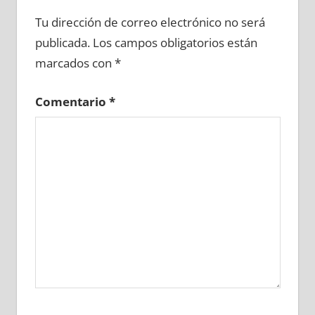
657140081
»
657140082
»
657140083
»
Tu dirección de correo electrónico no será
657140084
»
657140085
»
657140086
»
publicada.
Los campos obligatorios están
657140087
»
657140088
»
657140089
»
marcados con
*
657140090
»
657140091
»
657140092
»
657140093
»
657140094
»
657140095
»
Comentario
*
657140096
»
657140097
»
657140098
»
657140099
»
657140100
»
657140101
»
657140102
»
657140103
»
657140104
»
657140105
»
657140106
»
657140107
»
657140108
»
657140109
»
657140110
»
657140111
»
657140112
»
657140113
»
657140114
»
657140115
»
657140116
»
657140117
»
657140118
»
657140119
»
657140120
»
657140121
»
657140122
»
657140123
»
657140124
»
657140125
»
657140126
»
657140127
»
657140128
»