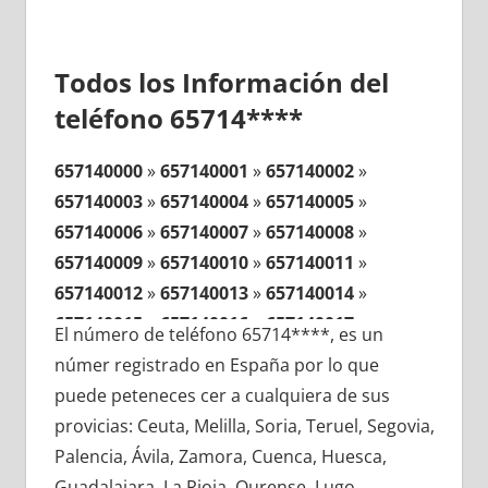
Todos los Información del
teléfono 65714****
657140000
»
657140001
»
657140002
»
657140003
»
657140004
»
657140005
»
657140006
»
657140007
»
657140008
»
657140009
»
657140010
»
657140011
»
657140012
»
657140013
»
657140014
»
657140015
»
657140016
»
657140017
»
El número de teléfono 65714****, es un
657140018
»
657140019
»
657140020
»
númer registrado en España por lo que
657140021
»
657140022
»
657140023
»
puede peteneces cer a cualquiera de sus
657140024
»
657140025
»
657140026
»
provicias: Ceuta, Melilla, Soria, Teruel, Segovia,
657140027
»
657140028
»
657140029
»
Palencia, Ávila, Zamora, Cuenca, Huesca,
657140030
»
657140031
»
657140032
»
Guadalajara, La Rioja, Ourense, Lugo,