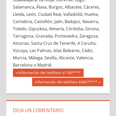
657140033
»
657140034
»
657140035
»
Salamanca, Álava, Burgos, Albacete, Cáceres,
657140036
»
657140037
»
657140038
»
Lleida, León, Ciudad Real, Valladolid, Huelva,
657140039
»
657140040
»
657140041
»
Cantabria, Castellón, Jaén, Badajoz, Navarra,
657140042
»
657140043
»
657140044
»
Toledo, Gipuzkoa, Almería, Córdoba, Girona,
657140045
»
657140046
»
657140047
»
Tarragona, Granada, Pontevedra, Zaragoza,
657140048
»
657140049
»
657140050
»
Asturias, Santa Cruz de Tenerife, A Coruña,
657140051
»
657140052
»
657140053
»
Vizcaya, Las Palmas, Islas Baleares, Cádiz,
657140054
»
657140055
»
657140056
»
Murcia, Málaga, Sevilla, Alicante, Valencia,
657140057
»
657140058
»
657140059
»
Barcelona o Madrid.
657140060
»
657140061
»
657140062
»
Navegación
65714
Entrada
Información del teléfono 61180****
657140063
»
657140064
»
657140065
»
anterior:
de
Siguiente
Información del teléfono 60807****
657140066
»
657140067
»
657140068
»
entrada:
entradas
657140069
»
657140070
»
657140071
»
657140072
»
657140073
»
657140074
»
657140075
»
657140076
»
657140077
»
DEJA UN COMENTARIO
657140078
»
657140079
»
657140080
»