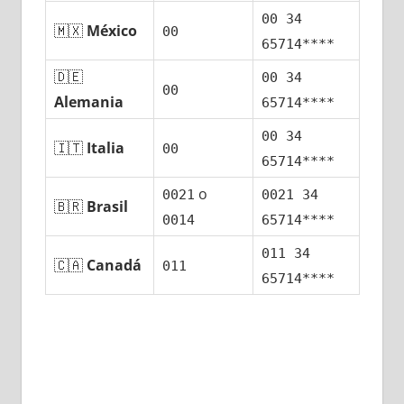
00 34
🇲🇽
México
00
65714****
🇩🇪
00 34
00
Alemania
65714****
00 34
🇮🇹
Italia
00
65714****
ο
0021
0021 34
🇧🇷
Brasil
0014
65714****
011 34
🇨🇦
Canadá
011
65714****