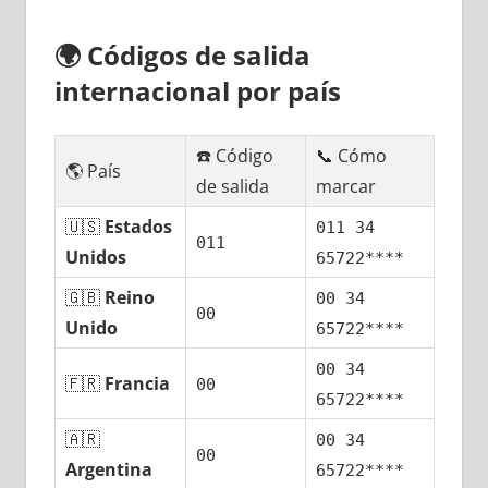
🌍
Códigos dе salida
internacional pοr país
☎️ Código
📞 Cómo
🌎 País
dе salida
marcar
🇺🇸
Estados
011 34
011
Unidos
65722****
🇬🇧
Reino
00 34
00
Unido
65722****
00 34
🇫🇷
Francia
00
65722****
🇦🇷
00 34
00
Argentina
65722****