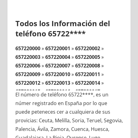
Todos los Información del
teléfono 65722****
657220000
»
657220001
»
657220002
»
657220003
»
657220004
»
657220005
»
657220006
»
657220007
»
657220008
»
657220009
»
657220010
»
657220011
»
657220012
»
657220013
»
657220014
»
657220015
»
657220016
»
657220017
»
El número de teléfono 65722****, es un
657220018
»
657220019
»
657220020
»
númer registrado en España por lo que
657220021
»
657220022
»
657220023
»
puede peteneces cer a cualquiera de sus
657220024
»
657220025
»
657220026
»
provicias: Ceuta, Melilla, Soria, Teruel, Segovia,
657220027
»
657220028
»
657220029
»
Palencia, Ávila, Zamora, Cuenca, Huesca,
657220030
»
657220031
»
657220032
»
Guadalajara, La Rioja, Ourense, Lugo,