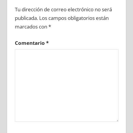
657220081
»
657220082
»
657220083
»
Tu dirección de correo electrónico no será
657220084
»
657220085
»
657220086
»
publicada.
Los campos obligatorios están
657220087
»
657220088
»
657220089
»
marcados con
*
657220090
»
657220091
»
657220092
»
657220093
»
657220094
»
657220095
»
Comentario
*
657220096
»
657220097
»
657220098
»
657220099
»
657220100
»
657220101
»
657220102
»
657220103
»
657220104
»
657220105
»
657220106
»
657220107
»
657220108
»
657220109
»
657220110
»
657220111
»
657220112
»
657220113
»
657220114
»
657220115
»
657220116
»
657220117
»
657220118
»
657220119
»
657220120
»
657220121
»
657220122
»
657220123
»
657220124
»
657220125
»
657220126
»
657220127
»
657220128
»