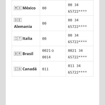
00 34
🇲🇽
México
00
65722****
🇩🇪
00 34
00
Alemania
65722****
00 34
🇮🇹
Italia
00
65722****
ο
0021
0021 34
🇧🇷
Brasil
0014
65722****
011 34
🇨🇦
Canadá
011
65722****