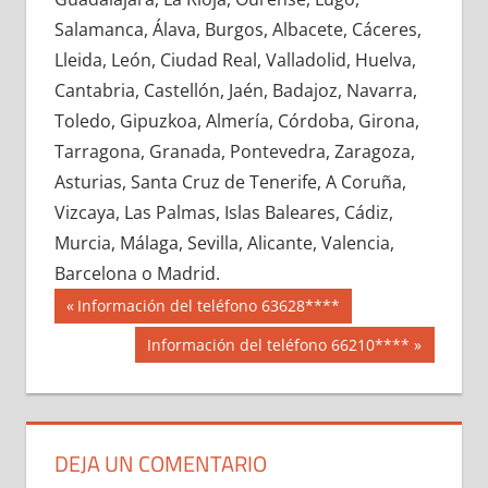
657220033
»
657220034
»
657220035
»
Salamanca, Álava, Burgos, Albacete, Cáceres,
657220036
»
657220037
»
657220038
»
Lleida, León, Ciudad Real, Valladolid, Huelva,
657220039
»
657220040
»
657220041
»
Cantabria, Castellón, Jaén, Badajoz, Navarra,
657220042
»
657220043
»
657220044
»
Toledo, Gipuzkoa, Almería, Córdoba, Girona,
657220045
»
657220046
»
657220047
»
Tarragona, Granada, Pontevedra, Zaragoza,
657220048
»
657220049
»
657220050
»
Asturias, Santa Cruz de Tenerife, A Coruña,
657220051
»
657220052
»
657220053
»
Vizcaya, Las Palmas, Islas Baleares, Cádiz,
657220054
»
657220055
»
657220056
»
Murcia, Málaga, Sevilla, Alicante, Valencia,
657220057
»
657220058
»
657220059
»
Barcelona o Madrid.
657220060
»
657220061
»
657220062
»
Navegación
65722
Entrada
Información del teléfono 63628****
657220063
»
657220064
»
657220065
»
anterior:
de
Siguiente
Información del teléfono 66210****
657220066
»
657220067
»
657220068
»
entrada:
entradas
657220069
»
657220070
»
657220071
»
657220072
»
657220073
»
657220074
»
657220075
»
657220076
»
657220077
»
DEJA UN COMENTARIO
657220078
»
657220079
»
657220080
»