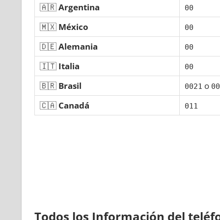
🇦🇷
Argentina
00
🇲🇽
México
00
🇩🇪
Alemania
00
🇮🇹
Italia
00
🇧🇷
Brasil
ο
0021
00
🇨🇦
Canadá
011
Todos los Información del telé