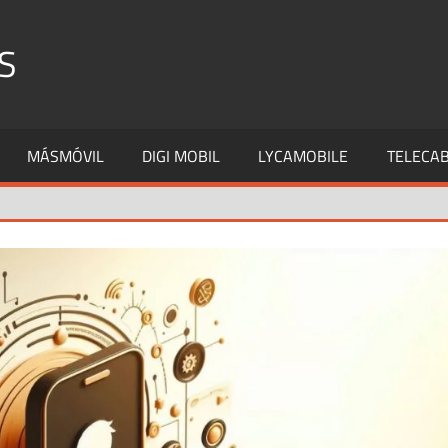
S
MÁSMÓVIL
DIGI MOBIL
LYCAMOBILE
TELECAB