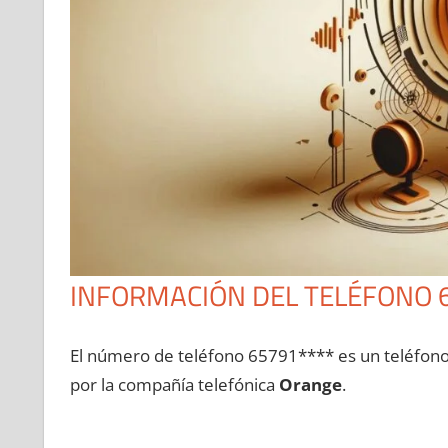
INFORMACIÓN DEL TELÉFONO 
El número dе teléfono 65791**** es un teléfon
pοr la compañía telefónica
Orange
.