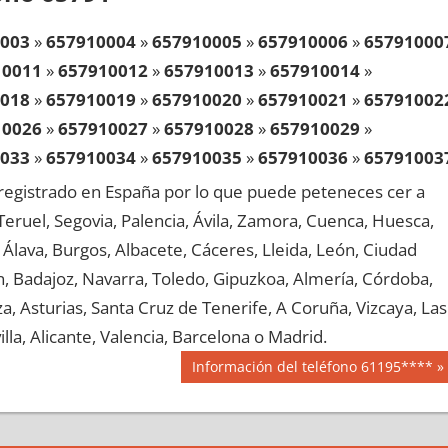
003
»
657910004
»
657910005
»
657910006
»
65791000
10011
»
657910012
»
657910013
»
657910014
»
018
»
657910019
»
657910020
»
657910021
»
65791002
10026
»
657910027
»
657910028
»
657910029
»
033
»
657910034
»
657910035
»
657910036
»
65791003
10041
»
657910042
»
657910043
»
657910044
»
egistrado en España por lo que puede peteneces cer a
048
»
657910049
»
657910050
»
657910051
»
65791005
, Teruel, Segovia, Palencia, Ávila, Zamora, Cuenca, Huesca,
10056
»
657910057
»
657910058
»
657910059
»
Álava, Burgos, Albacete, Cáceres, Lleida, León, Ciudad
063
»
657910064
»
657910065
»
657910066
»
65791006
aén, Badajoz, Navarra, Toledo, Gipuzkoa, Almería, Córdoba,
10071
»
657910072
»
657910073
»
657910074
»
, Asturias, Santa Cruz de Tenerife, A Coruña, Vizcaya, Las
078
»
657910079
»
657910080
»
657910081
»
65791008
lla, Alicante, Valencia, Barcelona o Madrid.
10086
»
657910087
»
657910088
»
657910089
»
Siguiente
Información del teléfono 61195****
093
»
657910094
»
657910095
»
657910096
»
65791009
entrada:
10101
»
657910102
»
657910103
»
657910104
»
108
»
657910109
»
657910110
»
657910111
»
65791011