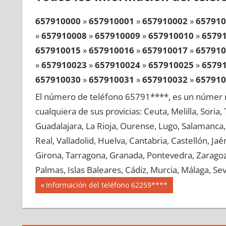
657910000
»
657910001
»
657910002
»
657910
»
657910008
»
657910009
»
657910010
»
6579
657910015
»
657910016
»
657910017
»
657910
»
657910023
»
657910024
»
657910025
»
6579
657910030
»
657910031
»
657910032
»
657910
»
657910038
»
657910039
»
657910040
»
6579
El número de teléfono 65791****, es un númer r
657910045
»
657910046
»
657910047
»
657910
cualquiera de sus provicias: Ceuta, Melilla, Soria
»
657910053
»
657910054
»
657910055
»
6579
Guadalajara, La Rioja, Ourense, Lugo, Salamanca, 
657910060
»
657910061
»
657910062
»
657910
Real, Valladolid, Huelva, Cantabria, Castellón, J
»
657910068
»
657910069
»
657910070
»
6579
Girona, Tarragona, Granada, Pontevedra, Zaragoza
657910075
»
657910076
»
657910077
»
657910
Palmas, Islas Baleares, Cádiz, Murcia, Málaga, Sevi
»
657910083
»
657910084
»
657910085
»
6579
Navegación
65791
Entrada
Información del teléfono 62259****
657910090
»
657910091
»
657910092
»
657910
anterior:
de
»
657910098
»
657910099
»
657910100
»
6579
entradas
657910105
»
657910106
»
657910107
»
657910