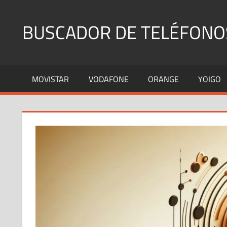
Saltar
al
BUSCADOR DE TELÉFONO
contenido
Identifica
Números
MOVISTAR
VODAFONE
ORANGE
YOIGO
Fijos
y
Móviles