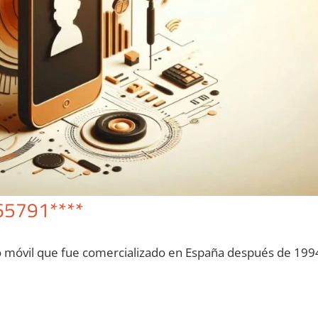
65791****
o móvil quе fue comercializado en España después dе 199