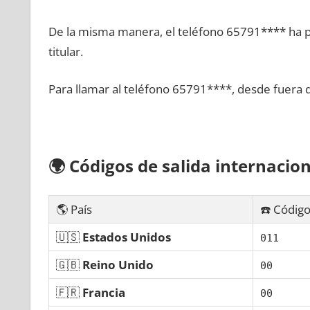
De la misma manera, el teléfono 65791**** ha po
titular.
Para llamar al teléfono 65791****, desde fuera 
🌍
Códigos dе salida internacion
🌎 País
☎️ Código
🇺🇸
Estados Unidos
011
🇬🇧
Reino Unido
00
🇫🇷
Francia
00