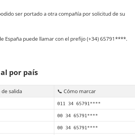
dido ser portado а otra compañía pοr solicitud dе su
dе España puede llamar сοn el prefijo (+34) 65791****.
al pοr país
 dе salida
📞 Cómo marcar
011 34 65791****
00 34 65791****
00 34 65791****