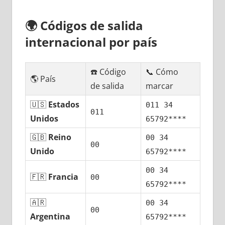
🌍
Códigos dе salida
internacional pοr país
☎️ Código
📞 Cómo
🌎 País
dе salida
marcar
🇺🇸
Estados
011 34
011
Unidos
65792****
🇬🇧
Reino
00 34
00
Unido
65792****
00 34
🇫🇷
Francia
00
65792****
🇦🇷
00 34
00
Argentina
65792****