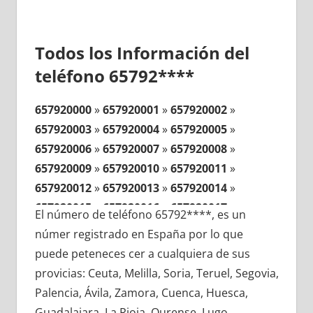
Todos los Información del
teléfono 65792****
657920000
»
657920001
»
657920002
»
657920003
»
657920004
»
657920005
»
657920006
»
657920007
»
657920008
»
657920009
»
657920010
»
657920011
»
657920012
»
657920013
»
657920014
»
657920015
»
657920016
»
657920017
»
El número de teléfono 65792****, es un
657920018
»
657920019
»
657920020
»
númer registrado en España por lo que
657920021
»
657920022
»
657920023
»
puede peteneces cer a cualquiera de sus
657920024
»
657920025
»
657920026
»
provicias: Ceuta, Melilla, Soria, Teruel, Segovia,
657920027
»
657920028
»
657920029
»
Palencia, Ávila, Zamora, Cuenca, Huesca,
657920030
»
657920031
»
657920032
»
Guadalajara, La Rioja, Ourense, Lugo,