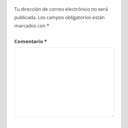
657920081
»
657920082
»
657920083
»
Tu dirección de correo electrónico no será
657920084
»
657920085
»
657920086
»
publicada.
Los campos obligatorios están
657920087
»
657920088
»
657920089
»
marcados con
*
657920090
»
657920091
»
657920092
»
657920093
»
657920094
»
657920095
»
Comentario
*
657920096
»
657920097
»
657920098
»
657920099
»
657920100
»
657920101
»
657920102
»
657920103
»
657920104
»
657920105
»
657920106
»
657920107
»
657920108
»
657920109
»
657920110
»
657920111
»
657920112
»
657920113
»
657920114
»
657920115
»
657920116
»
657920117
»
657920118
»
657920119
»
657920120
»
657920121
»
657920122
»
657920123
»
657920124
»
657920125
»
657920126
»
657920127
»
657920128
»