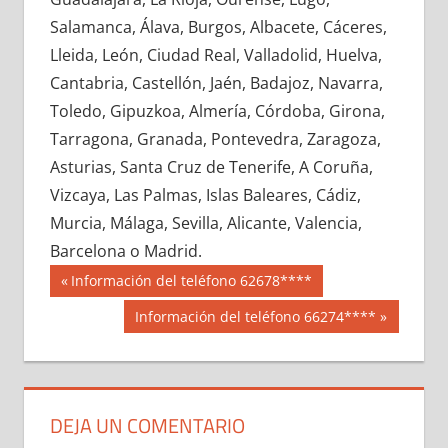
657920033
»
657920034
»
657920035
»
Salamanca, Álava, Burgos, Albacete, Cáceres,
657920036
»
657920037
»
657920038
»
Lleida, León, Ciudad Real, Valladolid, Huelva,
657920039
»
657920040
»
657920041
»
Cantabria, Castellón, Jaén, Badajoz, Navarra,
657920042
»
657920043
»
657920044
»
Toledo, Gipuzkoa, Almería, Córdoba, Girona,
657920045
»
657920046
»
657920047
»
Tarragona, Granada, Pontevedra, Zaragoza,
657920048
»
657920049
»
657920050
»
Asturias, Santa Cruz de Tenerife, A Coruña,
657920051
»
657920052
»
657920053
»
Vizcaya, Las Palmas, Islas Baleares, Cádiz,
657920054
»
657920055
»
657920056
»
Murcia, Málaga, Sevilla, Alicante, Valencia,
657920057
»
657920058
»
657920059
»
Barcelona o Madrid.
657920060
»
657920061
»
657920062
»
Navegación
65792
Entrada
Información del teléfono 62678****
657920063
»
657920064
»
657920065
»
anterior:
de
Siguiente
Información del teléfono 66274****
657920066
»
657920067
»
657920068
»
entrada:
entradas
657920069
»
657920070
»
657920071
»
657920072
»
657920073
»
657920074
»
657920075
»
657920076
»
657920077
»
DEJA UN COMENTARIO
657920078
»
657920079
»
657920080
»