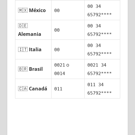
00 34
🇲🇽
México
00
65792****
🇩🇪
00 34
00
Alemania
65792****
00 34
🇮🇹
Italia
00
65792****
ο
0021
0021 34
🇧🇷
Brasil
0014
65792****
011 34
🇨🇦
Canadá
011
65792****