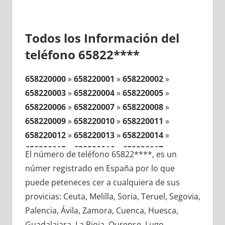
Todos los Información del
teléfono 65822****
658220000
»
658220001
»
658220002
»
658220003
»
658220004
»
658220005
»
658220006
»
658220007
»
658220008
»
658220009
»
658220010
»
658220011
»
658220012
»
658220013
»
658220014
»
658220015
»
658220016
»
658220017
»
El número de teléfono 65822****, es un
658220018
»
658220019
»
658220020
»
númer registrado en España por lo que
658220021
»
658220022
»
658220023
»
puede peteneces cer a cualquiera de sus
658220024
»
658220025
»
658220026
»
provicias: Ceuta, Melilla, Soria, Teruel, Segovia,
658220027
»
658220028
»
658220029
»
Palencia, Ávila, Zamora, Cuenca, Huesca,
658220030
»
658220031
»
658220032
»
Guadalajara, La Rioja, Ourense, Lugo,