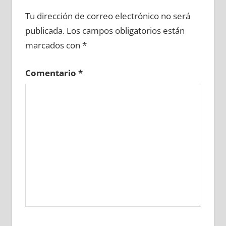
658220081
»
658220082
»
658220083
»
Tu dirección de correo electrónico no será
658220084
»
658220085
»
658220086
»
publicada.
Los campos obligatorios están
658220087
»
658220088
»
658220089
»
marcados con
*
658220090
»
658220091
»
658220092
»
658220093
»
658220094
»
658220095
»
Comentario
*
658220096
»
658220097
»
658220098
»
658220099
»
658220100
»
658220101
»
658220102
»
658220103
»
658220104
»
658220105
»
658220106
»
658220107
»
658220108
»
658220109
»
658220110
»
658220111
»
658220112
»
658220113
»
658220114
»
658220115
»
658220116
»
658220117
»
658220118
»
658220119
»
658220120
»
658220121
»
658220122
»
658220123
»
658220124
»
658220125
»
658220126
»
658220127
»
658220128
»