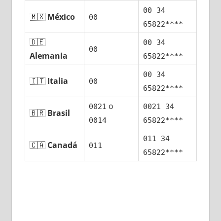
00 34
🇲🇽
México
00
65822****
🇩🇪
00 34
00
Alemania
65822****
00 34
🇮🇹
Italia
00
65822****
ο
0021
0021 34
🇧🇷
Brasil
0014
65822****
011 34
🇨🇦
Canadá
011
65822****