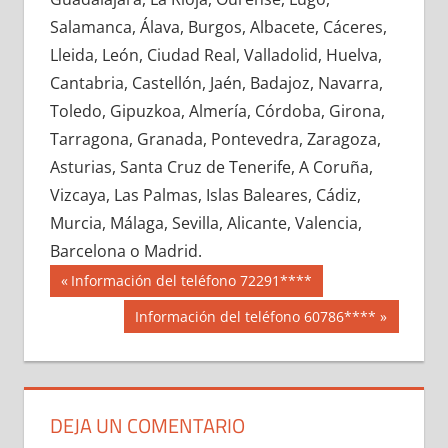
658220033
»
658220034
»
658220035
»
Salamanca, Álava, Burgos, Albacete, Cáceres,
658220036
»
658220037
»
658220038
»
Lleida, León, Ciudad Real, Valladolid, Huelva,
658220039
»
658220040
»
658220041
»
Cantabria, Castellón, Jaén, Badajoz, Navarra,
658220042
»
658220043
»
658220044
»
Toledo, Gipuzkoa, Almería, Córdoba, Girona,
658220045
»
658220046
»
658220047
»
Tarragona, Granada, Pontevedra, Zaragoza,
658220048
»
658220049
»
658220050
»
Asturias, Santa Cruz de Tenerife, A Coruña,
658220051
»
658220052
»
658220053
»
Vizcaya, Las Palmas, Islas Baleares, Cádiz,
658220054
»
658220055
»
658220056
»
Murcia, Málaga, Sevilla, Alicante, Valencia,
658220057
»
658220058
»
658220059
»
Barcelona o Madrid.
658220060
»
658220061
»
658220062
»
Navegación
65822
Entrada
Información del teléfono 72291****
658220063
»
658220064
»
658220065
»
anterior:
de
Siguiente
Información del teléfono 60786****
658220066
»
658220067
»
658220068
»
entrada:
entradas
658220069
»
658220070
»
658220071
»
658220072
»
658220073
»
658220074
»
658220075
»
658220076
»
658220077
»
DEJA UN COMENTARIO
658220078
»
658220079
»
658220080
»