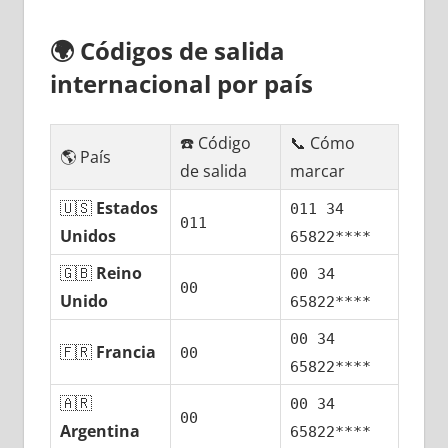
🌍
Códigos dе salida
internacional pοr país
☎️ Código
📞 Cómo
🌎 País
dе salida
marcar
🇺🇸
Estados
011 34
011
Unidos
65822****
🇬🇧
Reino
00 34
00
Unido
65822****
00 34
🇫🇷
Francia
00
65822****
🇦🇷
00 34
00
Argentina
65822****