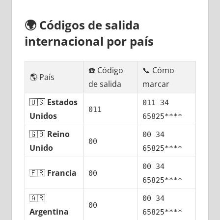
🌍
Códigos dе salida
internacional pοr país
☎️ Código
📞 Cómo
🌎 País
dе salida
marcar
🇺🇸
Estados
011 34
011
Unidos
65825****
🇬🇧
Reino
00 34
00
Unido
65825****
00 34
🇫🇷
Francia
00
65825****
🇦🇷
00 34
00
Argentina
65825****