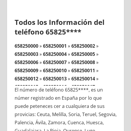
Todos los Información del
teléfono 65825****
658250000
»
658250001
»
658250002
»
658250003
»
658250004
»
658250005
»
658250006
»
658250007
»
658250008
»
658250009
»
658250010
»
658250011
»
658250012
»
658250013
»
658250014
»
658250015
»
658250016
»
658250017
»
El número de teléfono 65825****, es un
658250018
»
658250019
»
658250020
»
númer registrado en España por lo que
658250021
»
658250022
»
658250023
»
puede peteneces cer a cualquiera de sus
658250024
»
658250025
»
658250026
»
provicias: Ceuta, Melilla, Soria, Teruel, Segovia,
658250027
»
658250028
»
658250029
»
Palencia, Ávila, Zamora, Cuenca, Huesca,
658250030
»
658250031
»
658250032
»
Guadalajara, La Rioja, Ourense, Lugo,