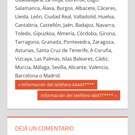
658250033
»
658250034
»
658250035
»
Salamanca, Álava, Burgos, Albacete, Cáceres,
658250036
»
658250037
»
658250038
»
Lleida, León, Ciudad Real, Valladolid, Huelva,
658250039
»
658250040
»
658250041
»
Cantabria, Castellón, Jaén, Badajoz, Navarra,
658250042
»
658250043
»
658250044
»
Toledo, Gipuzkoa, Almería, Córdoba, Girona,
658250045
»
658250046
»
658250047
»
Tarragona, Granada, Pontevedra, Zaragoza,
658250048
»
658250049
»
658250050
»
Asturias, Santa Cruz de Tenerife, A Coruña,
658250051
»
658250052
»
658250053
»
Vizcaya, Las Palmas, Islas Baleares, Cádiz,
658250054
»
658250055
»
658250056
»
Murcia, Málaga, Sevilla, Alicante, Valencia,
658250057
»
658250058
»
658250059
»
Barcelona o Madrid.
658250060
»
658250061
»
658250062
»
Navegación
65825
Entrada
Información del teléfono 64443****
658250063
»
658250064
»
658250065
»
anterior:
de
Siguiente
Información del teléfono 66077****
658250066
»
658250067
»
658250068
»
entrada:
entradas
658250069
»
658250070
»
658250071
»
658250072
»
658250073
»
658250074
»
658250075
»
658250076
»
658250077
»
DEJA UN COMENTARIO
658250078
»
658250079
»
658250080
»