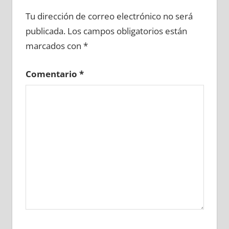
658250081
»
658250082
»
658250083
»
Tu dirección de correo electrónico no será
658250084
»
658250085
»
658250086
»
publicada.
Los campos obligatorios están
658250087
»
658250088
»
658250089
»
marcados con
*
658250090
»
658250091
»
658250092
»
658250093
»
658250094
»
658250095
»
Comentario
*
658250096
»
658250097
»
658250098
»
658250099
»
658250100
»
658250101
»
658250102
»
658250103
»
658250104
»
658250105
»
658250106
»
658250107
»
658250108
»
658250109
»
658250110
»
658250111
»
658250112
»
658250113
»
658250114
»
658250115
»
658250116
»
658250117
»
658250118
»
658250119
»
658250120
»
658250121
»
658250122
»
658250123
»
658250124
»
658250125
»
658250126
»
658250127
»
658250128
»