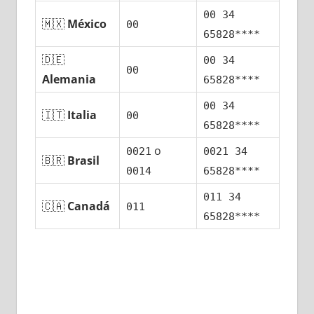
00 34
🇲🇽
México
00
65828****
🇩🇪
00 34
00
Alemania
65828****
00 34
🇮🇹
Italia
00
65828****
ο
0021
0021 34
🇧🇷
Brasil
0014
65828****
011 34
🇨🇦
Canadá
011
65828****