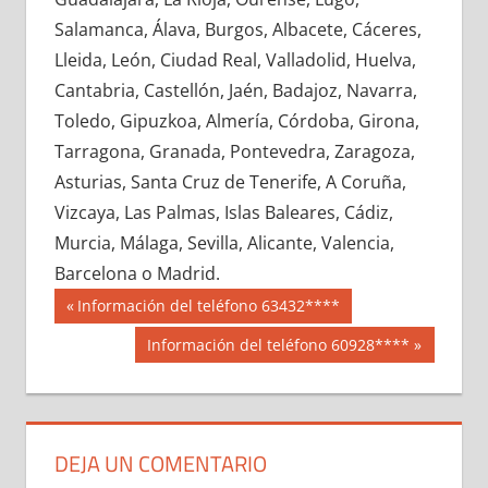
658280033
»
658280034
»
658280035
»
Salamanca, Álava, Burgos, Albacete, Cáceres,
658280036
»
658280037
»
658280038
»
Lleida, León, Ciudad Real, Valladolid, Huelva,
658280039
»
658280040
»
658280041
»
Cantabria, Castellón, Jaén, Badajoz, Navarra,
658280042
»
658280043
»
658280044
»
Toledo, Gipuzkoa, Almería, Córdoba, Girona,
658280045
»
658280046
»
658280047
»
Tarragona, Granada, Pontevedra, Zaragoza,
658280048
»
658280049
»
658280050
»
Asturias, Santa Cruz de Tenerife, A Coruña,
658280051
»
658280052
»
658280053
»
Vizcaya, Las Palmas, Islas Baleares, Cádiz,
658280054
»
658280055
»
658280056
»
Murcia, Málaga, Sevilla, Alicante, Valencia,
658280057
»
658280058
»
658280059
»
Barcelona o Madrid.
658280060
»
658280061
»
658280062
»
Navegación
65828
Entrada
Información del teléfono 63432****
658280063
»
658280064
»
658280065
»
anterior:
de
Siguiente
Información del teléfono 60928****
658280066
»
658280067
»
658280068
»
entrada:
entradas
658280069
»
658280070
»
658280071
»
658280072
»
658280073
»
658280074
»
658280075
»
658280076
»
658280077
»
DEJA UN COMENTARIO
658280078
»
658280079
»
658280080
»