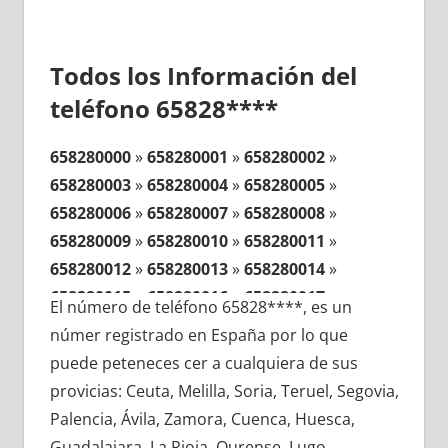
Todos los Información del
teléfono 65828****
658280000
»
658280001
»
658280002
»
658280003
»
658280004
»
658280005
»
658280006
»
658280007
»
658280008
»
658280009
»
658280010
»
658280011
»
658280012
»
658280013
»
658280014
»
658280015
»
658280016
»
658280017
»
El número de teléfono 65828****, es un
658280018
»
658280019
»
658280020
»
númer registrado en España por lo que
658280021
»
658280022
»
658280023
»
puede peteneces cer a cualquiera de sus
658280024
»
658280025
»
658280026
»
provicias: Ceuta, Melilla, Soria, Teruel, Segovia,
658280027
»
658280028
»
658280029
»
Palencia, Ávila, Zamora, Cuenca, Huesca,
658280030
»
658280031
»
658280032
»
Guadalajara, La Rioja, Ourense, Lugo,