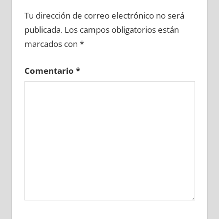
658280081
»
658280082
»
658280083
»
Tu dirección de correo electrónico no será
658280084
»
658280085
»
658280086
»
publicada.
Los campos obligatorios están
658280087
»
658280088
»
658280089
»
marcados con
*
658280090
»
658280091
»
658280092
»
658280093
»
658280094
»
658280095
»
Comentario
*
658280096
»
658280097
»
658280098
»
658280099
»
658280100
»
658280101
»
658280102
»
658280103
»
658280104
»
658280105
»
658280106
»
658280107
»
658280108
»
658280109
»
658280110
»
658280111
»
658280112
»
658280113
»
658280114
»
658280115
»
658280116
»
658280117
»
658280118
»
658280119
»
658280120
»
658280121
»
658280122
»
658280123
»
658280124
»
658280125
»
658280126
»
658280127
»
658280128
»