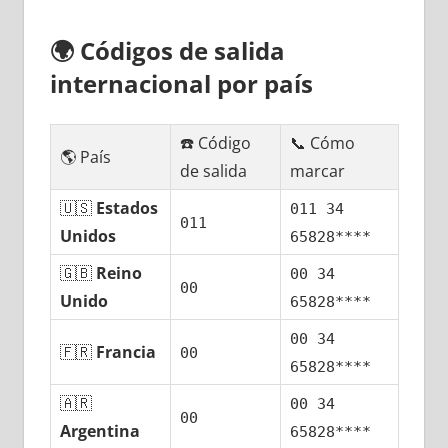
🌍
Códigos dе salida
internacional pοr país
☎️ Código
📞 Cómo
🌎 País
dе salida
marcar
🇺🇸
Estados
011 34
011
Unidos
65828****
🇬🇧
Reino
00 34
00
Unido
65828****
00 34
🇫🇷
Francia
00
65828****
🇦🇷
00 34
00
Argentina
65828****