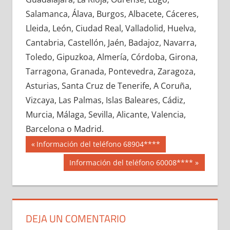
658330033
»
658330034
»
658330035
»
Salamanca, Álava, Burgos, Albacete, Cáceres,
658330036
»
658330037
»
658330038
»
Lleida, León, Ciudad Real, Valladolid, Huelva,
658330039
»
658330040
»
658330041
»
Cantabria, Castellón, Jaén, Badajoz, Navarra,
658330042
»
658330043
»
658330044
»
Toledo, Gipuzkoa, Almería, Córdoba, Girona,
658330045
»
658330046
»
658330047
»
Tarragona, Granada, Pontevedra, Zaragoza,
658330048
»
658330049
»
658330050
»
Asturias, Santa Cruz de Tenerife, A Coruña,
658330051
»
658330052
»
658330053
»
Vizcaya, Las Palmas, Islas Baleares, Cádiz,
658330054
»
658330055
»
658330056
»
Murcia, Málaga, Sevilla, Alicante, Valencia,
658330057
»
658330058
»
658330059
»
Barcelona o Madrid.
658330060
»
658330061
»
658330062
»
Navegación
65833
Entrada
Información del teléfono 68904****
658330063
»
658330064
»
658330065
»
anterior:
de
Siguiente
Información del teléfono 60008****
658330066
»
658330067
»
658330068
»
entrada:
entradas
658330069
»
658330070
»
658330071
»
658330072
»
658330073
»
658330074
»
658330075
»
658330076
»
658330077
»
DEJA UN COMENTARIO
658330078
»
658330079
»
658330080
»