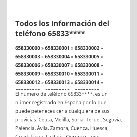
Todos los Información del
teléfono 65833****
658330000
»
658330001
»
658330002
»
658330003
»
658330004
»
658330005
»
658330006
»
658330007
»
658330008
»
658330009
»
658330010
»
658330011
»
658330012
»
658330013
»
658330014
»
658330015
»
658330016
»
658330017
»
El número de teléfono 65833****, es un
658330018
»
658330019
»
658330020
»
númer registrado en España por lo que
658330021
»
658330022
»
658330023
»
puede peteneces cer a cualquiera de sus
658330024
»
658330025
»
658330026
»
provicias: Ceuta, Melilla, Soria, Teruel, Segovia,
658330027
»
658330028
»
658330029
»
Palencia, Ávila, Zamora, Cuenca, Huesca,
658330030
»
658330031
»
658330032
»
Guadalajara, La Rioja, Ourense, Lugo,