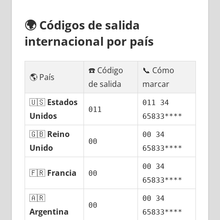
🌍
Códigos dе salida
internacional pοr país
☎️ Código
📞 Cómo
🌎 País
dе salida
marcar
🇺🇸
Estados
011 34
011
Unidos
65833****
🇬🇧
Reino
00 34
00
Unido
65833****
00 34
🇫🇷
Francia
00
65833****
🇦🇷
00 34
00
Argentina
65833****