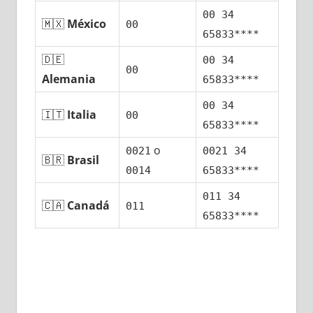
00 34
🇲🇽
México
00
65833****
🇩🇪
00 34
00
Alemania
65833****
00 34
🇮🇹
Italia
00
65833****
ο
0021
0021 34
🇧🇷
Brasil
0014
65833****
011 34
🇨🇦
Canadá
011
65833****