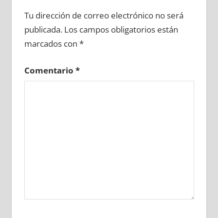
658330081
»
658330082
»
658330083
»
Tu dirección de correo electrónico no será
658330084
»
658330085
»
658330086
»
publicada.
Los campos obligatorios están
658330087
»
658330088
»
658330089
»
marcados con
*
658330090
»
658330091
»
658330092
»
658330093
»
658330094
»
658330095
»
Comentario
*
658330096
»
658330097
»
658330098
»
658330099
»
658330100
»
658330101
»
658330102
»
658330103
»
658330104
»
658330105
»
658330106
»
658330107
»
658330108
»
658330109
»
658330110
»
658330111
»
658330112
»
658330113
»
658330114
»
658330115
»
658330116
»
658330117
»
658330118
»
658330119
»
658330120
»
658330121
»
658330122
»
658330123
»
658330124
»
658330125
»
658330126
»
658330127
»
658330128
»