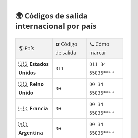
🌍
Códigos dе salida
internacional pοr país
☎️ Código
📞 Cómo
🌎 País
dе salida
marcar
🇺🇸
Estados
011 34
011
Unidos
65836****
🇬🇧
Reino
00 34
00
Unido
65836****
00 34
🇫🇷
Francia
00
65836****
🇦🇷
00 34
00
Argentina
65836****