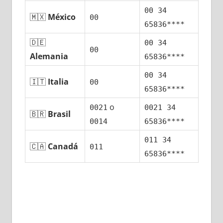
00 34
🇲🇽
México
00
65836****
🇩🇪
00 34
00
Alemania
65836****
00 34
🇮🇹
Italia
00
65836****
ο
0021
0021 34
🇧🇷
Brasil
0014
65836****
011 34
🇨🇦
Canadá
011
65836****