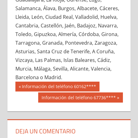
658360033
»
658360034
»
658360035
»
Salamanca, Álava, Burgos, Albacete, Cáceres,
658360036
»
658360037
»
658360038
»
Lleida, León, Ciudad Real, Valladolid, Huelva,
658360039
»
658360040
»
658360041
»
Cantabria, Castellón, Jaén, Badajoz, Navarra,
658360042
»
658360043
»
658360044
»
Toledo, Gipuzkoa, Almería, Córdoba, Girona,
658360045
»
658360046
»
658360047
»
Tarragona, Granada, Pontevedra, Zaragoza,
658360048
»
658360049
»
658360050
»
Asturias, Santa Cruz de Tenerife, A Coruña,
658360051
»
658360052
»
658360053
»
Vizcaya, Las Palmas, Islas Baleares, Cádiz,
658360054
»
658360055
»
658360056
»
Murcia, Málaga, Sevilla, Alicante, Valencia,
658360057
»
658360058
»
658360059
»
Barcelona o Madrid.
658360060
»
658360061
»
658360062
»
Navegación
65836
Entrada
Información del teléfono 60162****
658360063
»
658360064
»
658360065
»
anterior:
de
Siguiente
Información del teléfono 67736****
658360066
»
658360067
»
658360068
»
entrada:
entradas
658360069
»
658360070
»
658360071
»
658360072
»
658360073
»
658360074
»
658360075
»
658360076
»
658360077
»
DEJA UN COMENTARIO
658360078
»
658360079
»
658360080
»