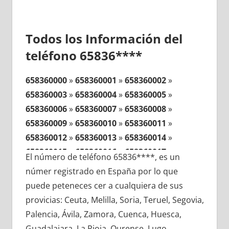
Todos los Información del
teléfono 65836****
658360000
»
658360001
»
658360002
»
658360003
»
658360004
»
658360005
»
658360006
»
658360007
»
658360008
»
658360009
»
658360010
»
658360011
»
658360012
»
658360013
»
658360014
»
658360015
»
658360016
»
658360017
»
El número de teléfono 65836****, es un
658360018
»
658360019
»
658360020
»
númer registrado en España por lo que
658360021
»
658360022
»
658360023
»
puede peteneces cer a cualquiera de sus
658360024
»
658360025
»
658360026
»
provicias: Ceuta, Melilla, Soria, Teruel, Segovia,
658360027
»
658360028
»
658360029
»
Palencia, Ávila, Zamora, Cuenca, Huesca,
658360030
»
658360031
»
658360032
»
Guadalajara, La Rioja, Ourense, Lugo,