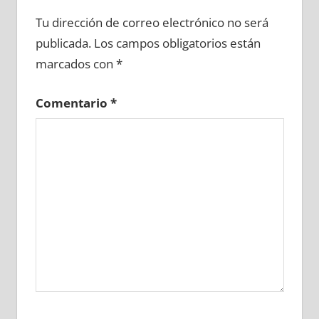
658360081
»
658360082
»
658360083
»
Tu dirección de correo electrónico no será
658360084
»
658360085
»
658360086
»
publicada.
Los campos obligatorios están
658360087
»
658360088
»
658360089
»
marcados con
*
658360090
»
658360091
»
658360092
»
658360093
»
658360094
»
658360095
»
Comentario
*
658360096
»
658360097
»
658360098
»
658360099
»
658360100
»
658360101
»
658360102
»
658360103
»
658360104
»
658360105
»
658360106
»
658360107
»
658360108
»
658360109
»
658360110
»
658360111
»
658360112
»
658360113
»
658360114
»
658360115
»
658360116
»
658360117
»
658360118
»
658360119
»
658360120
»
658360121
»
658360122
»
658360123
»
658360124
»
658360125
»
658360126
»
658360127
»
658360128
»