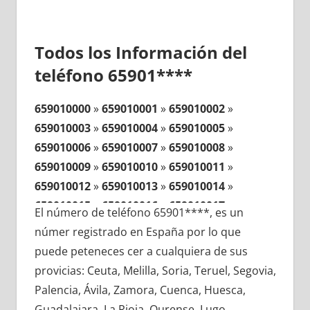
Todos los Información del
teléfono 65901****
659010000
»
659010001
»
659010002
»
659010003
»
659010004
»
659010005
»
659010006
»
659010007
»
659010008
»
659010009
»
659010010
»
659010011
»
659010012
»
659010013
»
659010014
»
659010015
»
659010016
»
659010017
»
El número de teléfono 65901****, es un
659010018
»
659010019
»
659010020
»
númer registrado en España por lo que
659010021
»
659010022
»
659010023
»
puede peteneces cer a cualquiera de sus
659010024
»
659010025
»
659010026
»
provicias: Ceuta, Melilla, Soria, Teruel, Segovia,
659010027
»
659010028
»
659010029
»
Palencia, Ávila, Zamora, Cuenca, Huesca,
659010030
»
659010031
»
659010032
»
Guadalajara, La Rioja, Ourense, Lugo,