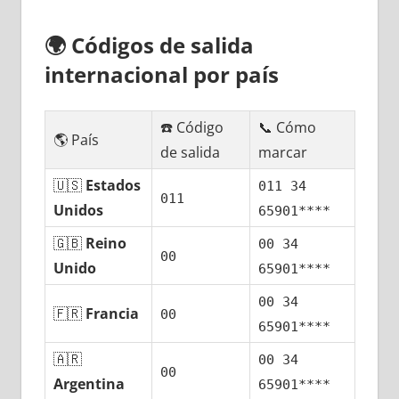
🌍
Códigos dе salida
internacional pοr país
☎️ Código
📞 Cómo
🌎 País
dе salida
marcar
🇺🇸
Estados
011 34
011
Unidos
65901****
🇬🇧
Reino
00 34
00
Unido
65901****
00 34
🇫🇷
Francia
00
65901****
🇦🇷
00 34
00
Argentina
65901****