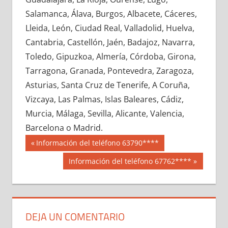
659010033
»
659010034
»
659010035
»
Salamanca, Álava, Burgos, Albacete, Cáceres,
659010036
»
659010037
»
659010038
»
Lleida, León, Ciudad Real, Valladolid, Huelva,
659010039
»
659010040
»
659010041
»
Cantabria, Castellón, Jaén, Badajoz, Navarra,
659010042
»
659010043
»
659010044
»
Toledo, Gipuzkoa, Almería, Córdoba, Girona,
659010045
»
659010046
»
659010047
»
Tarragona, Granada, Pontevedra, Zaragoza,
659010048
»
659010049
»
659010050
»
Asturias, Santa Cruz de Tenerife, A Coruña,
659010051
»
659010052
»
659010053
»
Vizcaya, Las Palmas, Islas Baleares, Cádiz,
659010054
»
659010055
»
659010056
»
Murcia, Málaga, Sevilla, Alicante, Valencia,
659010057
»
659010058
»
659010059
»
Barcelona o Madrid.
659010060
»
659010061
»
659010062
»
Navegación
65901
Entrada
Información del teléfono 63790****
659010063
»
659010064
»
659010065
»
anterior:
de
Siguiente
Información del teléfono 67762****
659010066
»
659010067
»
659010068
»
entrada:
entradas
659010069
»
659010070
»
659010071
»
659010072
»
659010073
»
659010074
»
659010075
»
659010076
»
659010077
»
DEJA UN COMENTARIO
659010078
»
659010079
»
659010080
»