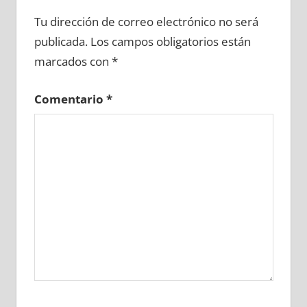
659010081
»
659010082
»
659010083
»
Tu dirección de correo electrónico no será
659010084
»
659010085
»
659010086
»
publicada.
Los campos obligatorios están
659010087
»
659010088
»
659010089
»
marcados con
*
659010090
»
659010091
»
659010092
»
659010093
»
659010094
»
659010095
»
Comentario
*
659010096
»
659010097
»
659010098
»
659010099
»
659010100
»
659010101
»
659010102
»
659010103
»
659010104
»
659010105
»
659010106
»
659010107
»
659010108
»
659010109
»
659010110
»
659010111
»
659010112
»
659010113
»
659010114
»
659010115
»
659010116
»
659010117
»
659010118
»
659010119
»
659010120
»
659010121
»
659010122
»
659010123
»
659010124
»
659010125
»
659010126
»
659010127
»
659010128
»