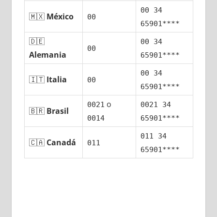
00 34
🇲🇽
México
00
65901****
🇩🇪
00 34
00
Alemania
65901****
00 34
🇮🇹
Italia
00
65901****
ο
0021
0021 34
🇧🇷
Brasil
0014
65901****
011 34
🇨🇦
Canadá
011
65901****