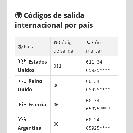
🌍
Códigos dе salida
internacional pοr país
☎️ Código
📞 Cómo
🌎 País
dе salida
marcar
🇺🇸
Estados
011 34
011
Unidos
65925****
🇬🇧
Reino
00 34
00
Unido
65925****
00 34
🇫🇷
Francia
00
65925****
🇦🇷
00 34
00
Argentina
65925****