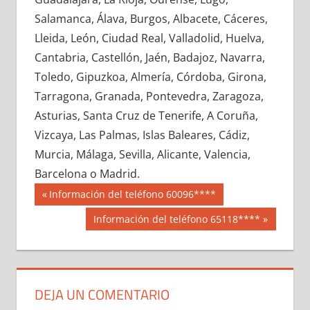
659250033
»
659250034
»
659250035
»
Salamanca, Álava, Burgos, Albacete, Cáceres,
659250036
»
659250037
»
659250038
»
Lleida, León, Ciudad Real, Valladolid, Huelva,
659250039
»
659250040
»
659250041
»
Cantabria, Castellón, Jaén, Badajoz, Navarra,
659250042
»
659250043
»
659250044
»
Toledo, Gipuzkoa, Almería, Córdoba, Girona,
659250045
»
659250046
»
659250047
»
Tarragona, Granada, Pontevedra, Zaragoza,
659250048
»
659250049
»
659250050
»
Asturias, Santa Cruz de Tenerife, A Coruña,
659250051
»
659250052
»
659250053
»
Vizcaya, Las Palmas, Islas Baleares, Cádiz,
659250054
»
659250055
»
659250056
»
Murcia, Málaga, Sevilla, Alicante, Valencia,
659250057
»
659250058
»
659250059
»
Barcelona o Madrid.
659250060
»
659250061
»
659250062
»
Navegación
65925
Entrada
Información del teléfono 60096****
659250063
»
659250064
»
659250065
»
anterior:
de
Siguiente
Información del teléfono 65118****
659250066
»
659250067
»
659250068
»
entrada:
entradas
659250069
»
659250070
»
659250071
»
659250072
»
659250073
»
659250074
»
659250075
»
659250076
»
659250077
»
DEJA UN COMENTARIO
659250078
»
659250079
»
659250080
»