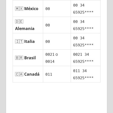
00 34
🇲🇽
México
00
65925****
🇩🇪
00 34
00
Alemania
65925****
00 34
🇮🇹
Italia
00
65925****
ο
0021
0021 34
🇧🇷
Brasil
0014
65925****
011 34
🇨🇦
Canadá
011
65925****