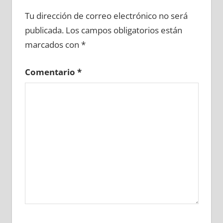
659250081
»
659250082
»
659250083
»
Tu dirección de correo electrónico no será
659250084
»
659250085
»
659250086
»
publicada.
Los campos obligatorios están
659250087
»
659250088
»
659250089
»
marcados con
*
659250090
»
659250091
»
659250092
»
659250093
»
659250094
»
659250095
»
Comentario
*
659250096
»
659250097
»
659250098
»
659250099
»
659250100
»
659250101
»
659250102
»
659250103
»
659250104
»
659250105
»
659250106
»
659250107
»
659250108
»
659250109
»
659250110
»
659250111
»
659250112
»
659250113
»
659250114
»
659250115
»
659250116
»
659250117
»
659250118
»
659250119
»
659250120
»
659250121
»
659250122
»
659250123
»
659250124
»
659250125
»
659250126
»
659250127
»
659250128
»