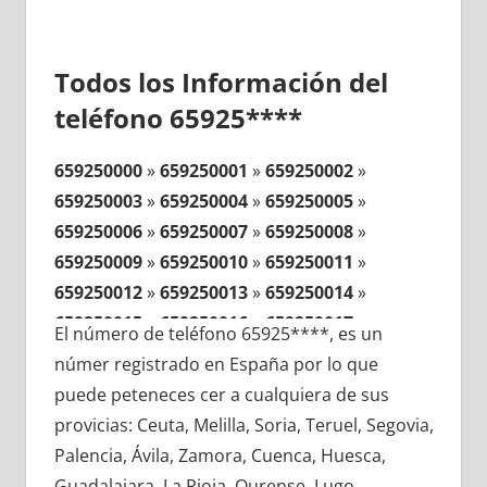
Todos los Información del
teléfono 65925****
659250000
»
659250001
»
659250002
»
659250003
»
659250004
»
659250005
»
659250006
»
659250007
»
659250008
»
659250009
»
659250010
»
659250011
»
659250012
»
659250013
»
659250014
»
659250015
»
659250016
»
659250017
»
El número de teléfono 65925****, es un
659250018
»
659250019
»
659250020
»
númer registrado en España por lo que
659250021
»
659250022
»
659250023
»
puede peteneces cer a cualquiera de sus
659250024
»
659250025
»
659250026
»
provicias: Ceuta, Melilla, Soria, Teruel, Segovia,
659250027
»
659250028
»
659250029
»
Palencia, Ávila, Zamora, Cuenca, Huesca,
659250030
»
659250031
»
659250032
»
Guadalajara, La Rioja, Ourense, Lugo,