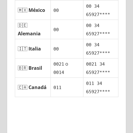
00 34
🇲🇽
México
00
65927****
🇩🇪
00 34
00
Alemania
65927****
00 34
🇮🇹
Italia
00
65927****
ο
0021
0021 34
🇧🇷
Brasil
0014
65927****
011 34
🇨🇦
Canadá
011
65927****