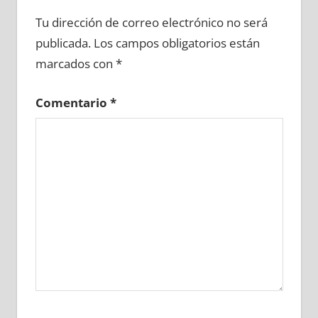
659270081
»
659270082
»
659270083
»
Tu dirección de correo electrónico no será
659270084
»
659270085
»
659270086
»
publicada.
Los campos obligatorios están
659270087
»
659270088
»
659270089
»
marcados con
*
659270090
»
659270091
»
659270092
»
659270093
»
659270094
»
659270095
»
Comentario
*
659270096
»
659270097
»
659270098
»
659270099
»
659270100
»
659270101
»
659270102
»
659270103
»
659270104
»
659270105
»
659270106
»
659270107
»
659270108
»
659270109
»
659270110
»
659270111
»
659270112
»
659270113
»
659270114
»
659270115
»
659270116
»
659270117
»
659270118
»
659270119
»
659270120
»
659270121
»
659270122
»
659270123
»
659270124
»
659270125
»
659270126
»
659270127
»
659270128
»