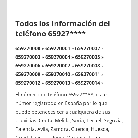
Todos los Información del
teléfono 65927****
659270000
»
659270001
»
659270002
»
659270003
»
659270004
»
659270005
»
659270006
»
659270007
»
659270008
»
659270009
»
659270010
»
659270011
»
659270012
»
659270013
»
659270014
»
659270015
»
659270016
»
659270017
»
El número de teléfono 65927****, es un
659270018
»
659270019
»
659270020
»
númer registrado en España por lo que
659270021
»
659270022
»
659270023
»
puede peteneces cer a cualquiera de sus
659270024
»
659270025
»
659270026
»
provicias: Ceuta, Melilla, Soria, Teruel, Segovia,
659270027
»
659270028
»
659270029
»
Palencia, Ávila, Zamora, Cuenca, Huesca,
659270030
»
659270031
»
659270032
»
Guadalajara, La Rioja, Ourense, Lugo,