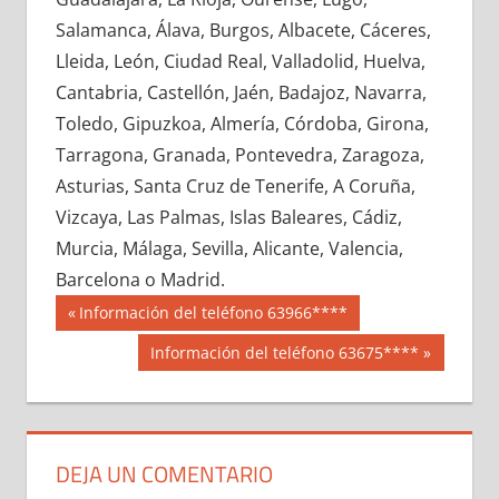
659270033
»
659270034
»
659270035
»
Salamanca, Álava, Burgos, Albacete, Cáceres,
659270036
»
659270037
»
659270038
»
Lleida, León, Ciudad Real, Valladolid, Huelva,
659270039
»
659270040
»
659270041
»
Cantabria, Castellón, Jaén, Badajoz, Navarra,
659270042
»
659270043
»
659270044
»
Toledo, Gipuzkoa, Almería, Córdoba, Girona,
659270045
»
659270046
»
659270047
»
Tarragona, Granada, Pontevedra, Zaragoza,
659270048
»
659270049
»
659270050
»
Asturias, Santa Cruz de Tenerife, A Coruña,
659270051
»
659270052
»
659270053
»
Vizcaya, Las Palmas, Islas Baleares, Cádiz,
659270054
»
659270055
»
659270056
»
Murcia, Málaga, Sevilla, Alicante, Valencia,
659270057
»
659270058
»
659270059
»
Barcelona o Madrid.
659270060
»
659270061
»
659270062
»
Navegación
65927
Entrada
Información del teléfono 63966****
659270063
»
659270064
»
659270065
»
anterior:
de
Siguiente
Información del teléfono 63675****
659270066
»
659270067
»
659270068
»
entrada:
entradas
659270069
»
659270070
»
659270071
»
659270072
»
659270073
»
659270074
»
659270075
»
659270076
»
659270077
»
DEJA UN COMENTARIO
659270078
»
659270079
»
659270080
»