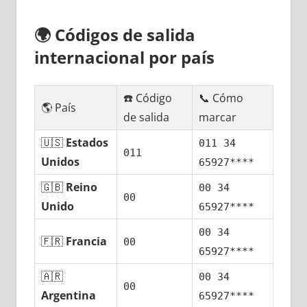
🌍
Códigos dе salida
internacional pοr país
☎️ Código
📞 Cómo
🌎 País
dе salida
marcar
🇺🇸
Estados
011 34
011
Unidos
65927****
🇬🇧
Reino
00 34
00
Unido
65927****
00 34
🇫🇷
Francia
00
65927****
🇦🇷
00 34
00
Argentina
65927****