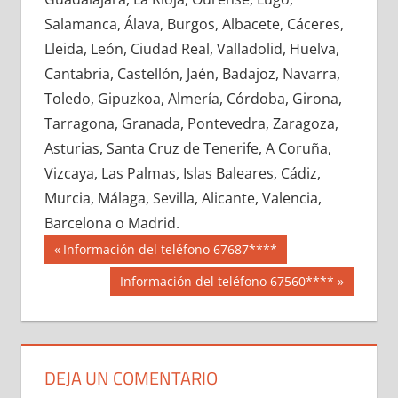
659410033
»
659410034
»
659410035
»
Salamanca, Álava, Burgos, Albacete, Cáceres,
659410036
»
659410037
»
659410038
»
Lleida, León, Ciudad Real, Valladolid, Huelva,
659410039
»
659410040
»
659410041
»
Cantabria, Castellón, Jaén, Badajoz, Navarra,
659410042
»
659410043
»
659410044
»
Toledo, Gipuzkoa, Almería, Córdoba, Girona,
659410045
»
659410046
»
659410047
»
Tarragona, Granada, Pontevedra, Zaragoza,
659410048
»
659410049
»
659410050
»
Asturias, Santa Cruz de Tenerife, A Coruña,
659410051
»
659410052
»
659410053
»
Vizcaya, Las Palmas, Islas Baleares, Cádiz,
659410054
»
659410055
»
659410056
»
Murcia, Málaga, Sevilla, Alicante, Valencia,
659410057
»
659410058
»
659410059
»
Barcelona o Madrid.
659410060
»
659410061
»
659410062
»
Navegación
65941
Entrada
Información del teléfono 67687****
659410063
»
659410064
»
659410065
»
anterior:
de
Siguiente
Información del teléfono 67560****
659410066
»
659410067
»
659410068
»
entrada:
entradas
659410069
»
659410070
»
659410071
»
659410072
»
659410073
»
659410074
»
659410075
»
659410076
»
659410077
»
DEJA UN COMENTARIO
659410078
»
659410079
»
659410080
»