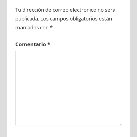
659410081
»
659410082
»
659410083
»
Tu dirección de correo electrónico no será
659410084
»
659410085
»
659410086
»
publicada.
Los campos obligatorios están
659410087
»
659410088
»
659410089
»
marcados con
*
659410090
»
659410091
»
659410092
»
659410093
»
659410094
»
659410095
»
Comentario
*
659410096
»
659410097
»
659410098
»
659410099
»
659410100
»
659410101
»
659410102
»
659410103
»
659410104
»
659410105
»
659410106
»
659410107
»
659410108
»
659410109
»
659410110
»
659410111
»
659410112
»
659410113
»
659410114
»
659410115
»
659410116
»
659410117
»
659410118
»
659410119
»
659410120
»
659410121
»
659410122
»
659410123
»
659410124
»
659410125
»
659410126
»
659410127
»
659410128
»