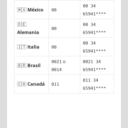
00 34
🇲🇽
México
00
65941****
🇩🇪
00 34
00
Alemania
65941****
00 34
🇮🇹
Italia
00
65941****
ο
0021
0021 34
🇧🇷
Brasil
0014
65941****
011 34
🇨🇦
Canadá
011
65941****