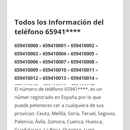
Todos los Información del
teléfono 65941****
659410000
»
659410001
»
659410002
»
659410003
»
659410004
»
659410005
»
659410006
»
659410007
»
659410008
»
659410009
»
659410010
»
659410011
»
659410012
»
659410013
»
659410014
»
659410015
»
659410016
»
659410017
»
El número de teléfono 65941****, es un
659410018
»
659410019
»
659410020
»
númer registrado en España por lo que
659410021
»
659410022
»
659410023
»
puede peteneces cer a cualquiera de sus
659410024
»
659410025
»
659410026
»
provicias: Ceuta, Melilla, Soria, Teruel, Segovia,
659410027
»
659410028
»
659410029
»
Palencia, Ávila, Zamora, Cuenca, Huesca,
659410030
»
659410031
»
659410032
»
Guadalajara, La Rioja, Ourense, Lugo,