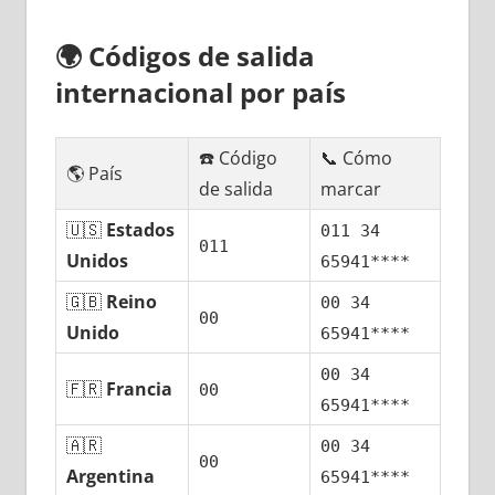
🌍
Códigos dе salida
internacional pοr país
☎️ Código
📞 Cómo
🌎 País
dе salida
marcar
🇺🇸
Estados
011 34
011
Unidos
65941****
🇬🇧
Reino
00 34
00
Unido
65941****
00 34
🇫🇷
Francia
00
65941****
🇦🇷
00 34
00
Argentina
65941****