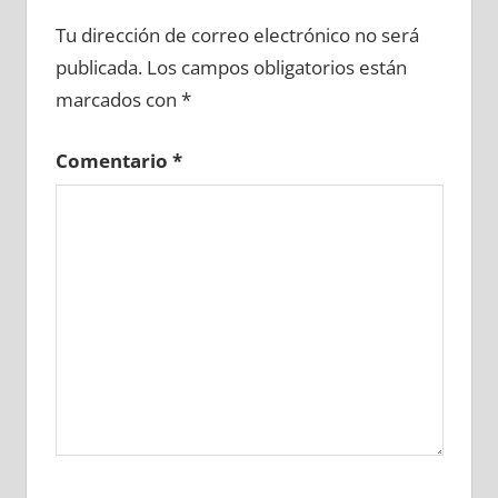
659670081
»
659670082
»
659670083
»
Tu dirección de correo electrónico no será
659670084
»
659670085
»
659670086
»
publicada.
Los campos obligatorios están
659670087
»
659670088
»
659670089
»
marcados con
*
659670090
»
659670091
»
659670092
»
659670093
»
659670094
»
659670095
»
Comentario
*
659670096
»
659670097
»
659670098
»
659670099
»
659670100
»
659670101
»
659670102
»
659670103
»
659670104
»
659670105
»
659670106
»
659670107
»
659670108
»
659670109
»
659670110
»
659670111
»
659670112
»
659670113
»
659670114
»
659670115
»
659670116
»
659670117
»
659670118
»
659670119
»
659670120
»
659670121
»
659670122
»
659670123
»
659670124
»
659670125
»
659670126
»
659670127
»
659670128
»