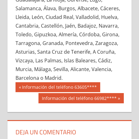
659670033
»
659670034
»
659670035
»
Salamanca, Álava, Burgos, Albacete, Cáceres,
659670036
»
659670037
»
659670038
»
Lleida, León, Ciudad Real, Valladolid, Huelva,
659670039
»
659670040
»
659670041
»
Cantabria, Castellón, Jaén, Badajoz, Navarra,
659670042
»
659670043
»
659670044
»
Toledo, Gipuzkoa, Almería, Córdoba, Girona,
659670045
»
659670046
»
659670047
»
Tarragona, Granada, Pontevedra, Zaragoza,
659670048
»
659670049
»
659670050
»
Asturias, Santa Cruz de Tenerife, A Coruña,
659670051
»
659670052
»
659670053
»
Vizcaya, Las Palmas, Islas Baleares, Cádiz,
659670054
»
659670055
»
659670056
»
Murcia, Málaga, Sevilla, Alicante, Valencia,
659670057
»
659670058
»
659670059
»
Barcelona o Madrid.
659670060
»
659670061
»
659670062
»
Navegación
65967
Entrada
Información del teléfono 63605****
659670063
»
659670064
»
659670065
»
anterior:
de
Siguiente
Información del teléfono 66982****
659670066
»
659670067
»
659670068
»
entrada:
entradas
659670069
»
659670070
»
659670071
»
659670072
»
659670073
»
659670074
»
659670075
»
659670076
»
659670077
»
DEJA UN COMENTARIO
659670078
»
659670079
»
659670080
»