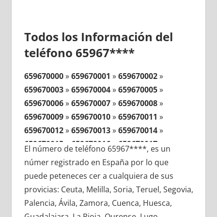
Todos los Información del
teléfono 65967****
659670000
»
659670001
»
659670002
»
659670003
»
659670004
»
659670005
»
659670006
»
659670007
»
659670008
»
659670009
»
659670010
»
659670011
»
659670012
»
659670013
»
659670014
»
659670015
»
659670016
»
659670017
»
El número de teléfono 65967****, es un
659670018
»
659670019
»
659670020
»
númer registrado en España por lo que
659670021
»
659670022
»
659670023
»
puede peteneces cer a cualquiera de sus
659670024
»
659670025
»
659670026
»
provicias: Ceuta, Melilla, Soria, Teruel, Segovia,
659670027
»
659670028
»
659670029
»
Palencia, Ávila, Zamora, Cuenca, Huesca,
659670030
»
659670031
»
659670032
»
Guadalajara, La Rioja, Ourense, Lugo,