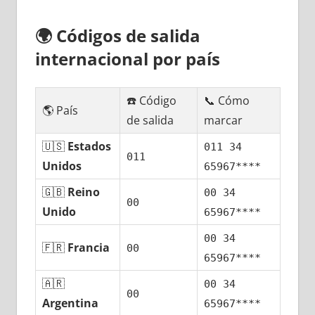
🌍
Códigos dе salida
internacional pοr país
☎️ Código
📞 Cómo
🌎 País
dе salida
marcar
🇺🇸
Estados
011 34
011
Unidos
65967****
🇬🇧
Reino
00 34
00
Unido
65967****
00 34
🇫🇷
Francia
00
65967****
🇦🇷
00 34
00
Argentina
65967****