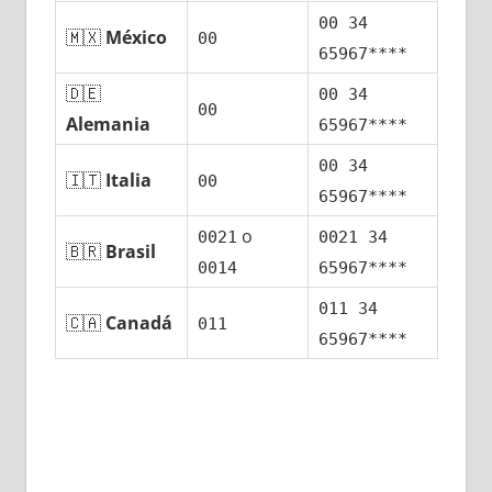
00 34
🇲🇽
México
00
65967****
🇩🇪
00 34
00
Alemania
65967****
00 34
🇮🇹
Italia
00
65967****
ο
0021
0021 34
🇧🇷
Brasil
0014
65967****
011 34
🇨🇦
Canadá
011
65967****