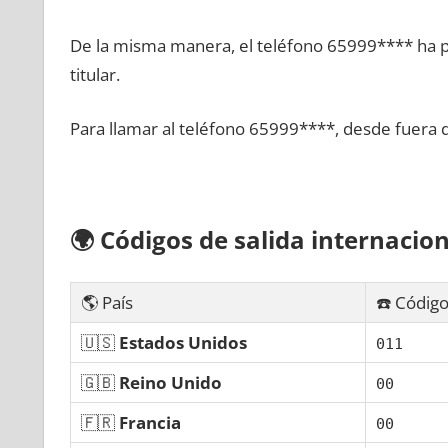
De la misma manera, el teléfono 65999**** ha po
titular.
Para llamar al teléfono 65999****, desde fuera 
🌍
Códigos dе salida internacion
🌎 País
☎️ Código
🇺🇸
Estados Unidos
011
🇬🇧
Reino Unido
00
🇫🇷
Francia
00