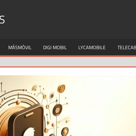
S
MÁSMÓVIL
DIGI MOBIL
LYCAMOBILE
TELECAB