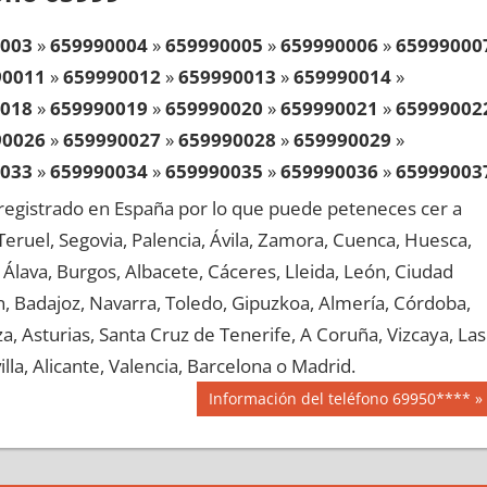
003
»
659990004
»
659990005
»
659990006
»
65999000
90011
»
659990012
»
659990013
»
659990014
»
018
»
659990019
»
659990020
»
659990021
»
65999002
90026
»
659990027
»
659990028
»
659990029
»
033
»
659990034
»
659990035
»
659990036
»
65999003
90041
»
659990042
»
659990043
»
659990044
»
egistrado en España por lo que puede peteneces cer a
048
»
659990049
»
659990050
»
659990051
»
65999005
, Teruel, Segovia, Palencia, Ávila, Zamora, Cuenca, Huesca,
90056
»
659990057
»
659990058
»
659990059
»
Álava, Burgos, Albacete, Cáceres, Lleida, León, Ciudad
063
»
659990064
»
659990065
»
659990066
»
65999006
aén, Badajoz, Navarra, Toledo, Gipuzkoa, Almería, Córdoba,
90071
»
659990072
»
659990073
»
659990074
»
, Asturias, Santa Cruz de Tenerife, A Coruña, Vizcaya, Las
078
»
659990079
»
659990080
»
659990081
»
65999008
lla, Alicante, Valencia, Barcelona o Madrid.
90086
»
659990087
»
659990088
»
659990089
»
Siguiente
Información del teléfono 69950****
093
»
659990094
»
659990095
»
659990096
»
65999009
entrada:
90101
»
659990102
»
659990103
»
659990104
»
108
»
659990109
»
659990110
»
659990111
»
65999011