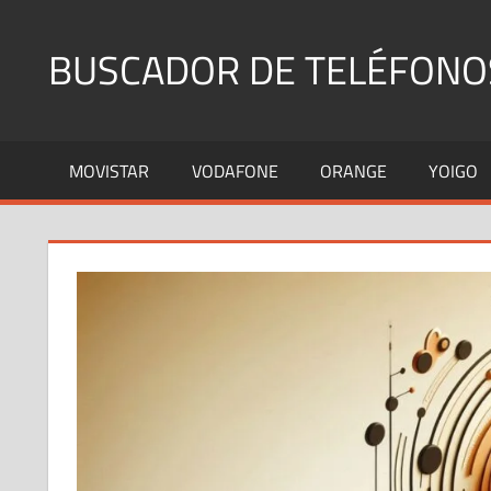
Saltar
al
BUSCADOR DE TELÉFONO
contenido
Identifica
Números
MOVISTAR
VODAFONE
ORANGE
YOIGO
Fijos
y
Móviles