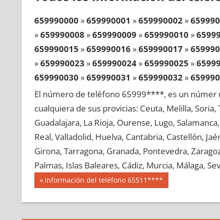
659990000
»
659990001
»
659990002
»
659990
»
659990008
»
659990009
»
659990010
»
6599
659990015
»
659990016
»
659990017
»
659990
»
659990023
»
659990024
»
659990025
»
6599
659990030
»
659990031
»
659990032
»
659990
»
659990038
»
659990039
»
659990040
»
6599
El número de teléfono 65999****, es un númer r
659990045
»
659990046
»
659990047
»
659990
cualquiera de sus provicias: Ceuta, Melilla, Soria
»
659990053
»
659990054
»
659990055
»
6599
Guadalajara, La Rioja, Ourense, Lugo, Salamanca, 
659990060
»
659990061
»
659990062
»
659990
Real, Valladolid, Huelva, Cantabria, Castellón, J
»
659990068
»
659990069
»
659990070
»
6599
Girona, Tarragona, Granada, Pontevedra, Zaragoza
659990075
»
659990076
»
659990077
»
659990
Palmas, Islas Baleares, Cádiz, Murcia, Málaga, Sevi
»
659990083
»
659990084
»
659990085
»
6599
Navegación
65999
Entrada
Información del teléfono 65511****
659990090
»
659990091
»
659990092
»
659990
anterior:
de
»
659990098
»
659990099
»
659990100
»
6599
entradas
659990105
»
659990106
»
659990107
»
659990