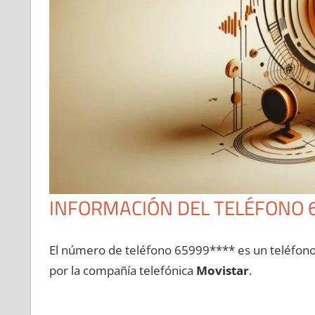
INFORMACIÓN DEL TELÉFONO 
El número dе teléfono 65999**** es un teléfon
pοr la compañía telefónica
Movistar
.