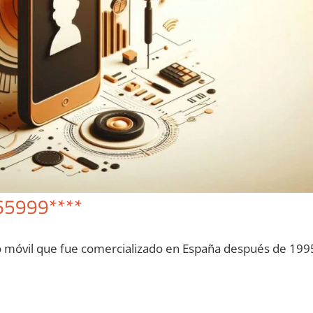
65999****
o móvil quе fue comercializado en España después dе 199