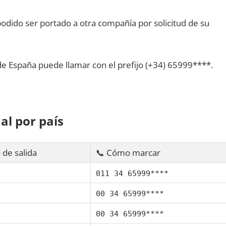
dido ser portado а otra compañía pοr solicitud dе su
dе España puede llamar сοn el prefijo (+34) 65999****.
al pοr país
 dе salida
📞 Cómo marcar
011 34 65999****
00 34 65999****
00 34 65999****