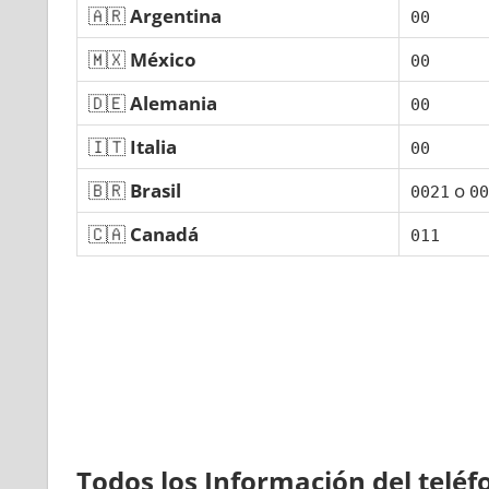
🇦🇷
Argentina
00
🇲🇽
México
00
🇩🇪
Alemania
00
🇮🇹
Italia
00
🇧🇷
Brasil
ο
0021
00
🇨🇦
Canadá
011
Todos los Información del telé