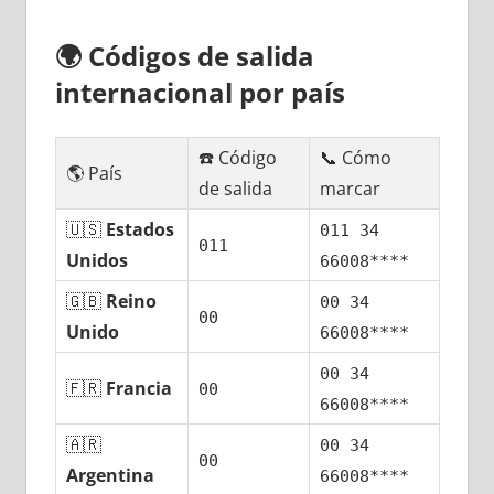
🌍
Códigos dе salida
internacional pοr país
☎️ Código
📞 Cómo
🌎 País
dе salida
marcar
🇺🇸
Estados
011 34
011
Unidos
66008****
🇬🇧
Reino
00 34
00
Unido
66008****
00 34
🇫🇷
Francia
00
66008****
🇦🇷
00 34
00
Argentina
66008****