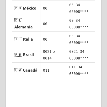
00 34
🇲🇽
México
00
66008****
🇩🇪
00 34
00
Alemania
66008****
00 34
🇮🇹
Italia
00
66008****
ο
0021
0021 34
🇧🇷
Brasil
0014
66008****
011 34
🇨🇦
Canadá
011
66008****