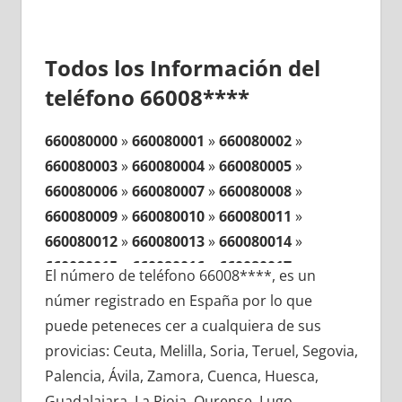
Todos los Información del
teléfono 66008****
660080000
»
660080001
»
660080002
»
660080003
»
660080004
»
660080005
»
660080006
»
660080007
»
660080008
»
660080009
»
660080010
»
660080011
»
660080012
»
660080013
»
660080014
»
660080015
»
660080016
»
660080017
»
El número de teléfono 66008****, es un
660080018
»
660080019
»
660080020
»
númer registrado en España por lo que
660080021
»
660080022
»
660080023
»
puede peteneces cer a cualquiera de sus
660080024
»
660080025
»
660080026
»
provicias: Ceuta, Melilla, Soria, Teruel, Segovia,
660080027
»
660080028
»
660080029
»
Palencia, Ávila, Zamora, Cuenca, Huesca,
660080030
»
660080031
»
660080032
»
Guadalajara, La Rioja, Ourense, Lugo,