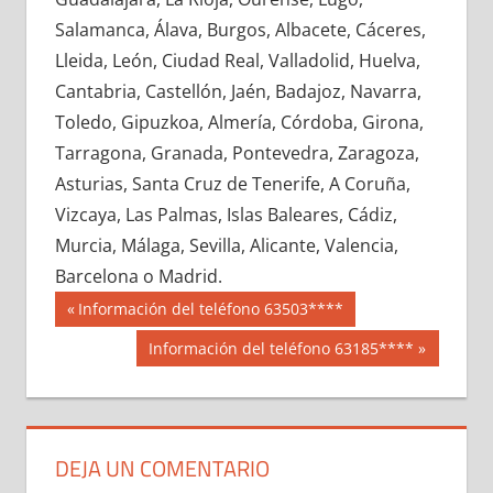
660080033
»
660080034
»
660080035
»
Salamanca, Álava, Burgos, Albacete, Cáceres,
660080036
»
660080037
»
660080038
»
Lleida, León, Ciudad Real, Valladolid, Huelva,
660080039
»
660080040
»
660080041
»
Cantabria, Castellón, Jaén, Badajoz, Navarra,
660080042
»
660080043
»
660080044
»
Toledo, Gipuzkoa, Almería, Córdoba, Girona,
660080045
»
660080046
»
660080047
»
Tarragona, Granada, Pontevedra, Zaragoza,
660080048
»
660080049
»
660080050
»
Asturias, Santa Cruz de Tenerife, A Coruña,
660080051
»
660080052
»
660080053
»
Vizcaya, Las Palmas, Islas Baleares, Cádiz,
660080054
»
660080055
»
660080056
»
Murcia, Málaga, Sevilla, Alicante, Valencia,
660080057
»
660080058
»
660080059
»
Barcelona o Madrid.
660080060
»
660080061
»
660080062
»
Navegación
66008
Entrada
Información del teléfono 63503****
660080063
»
660080064
»
660080065
»
anterior:
de
Siguiente
Información del teléfono 63185****
660080066
»
660080067
»
660080068
»
entrada:
entradas
660080069
»
660080070
»
660080071
»
660080072
»
660080073
»
660080074
»
660080075
»
660080076
»
660080077
»
DEJA UN COMENTARIO
660080078
»
660080079
»
660080080
»