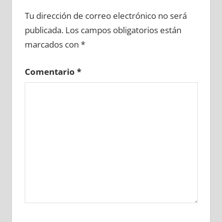
660080081
»
660080082
»
660080083
»
Tu dirección de correo electrónico no será
660080084
»
660080085
»
660080086
»
publicada.
Los campos obligatorios están
660080087
»
660080088
»
660080089
»
marcados con
*
660080090
»
660080091
»
660080092
»
660080093
»
660080094
»
660080095
»
Comentario
*
660080096
»
660080097
»
660080098
»
660080099
»
660080100
»
660080101
»
660080102
»
660080103
»
660080104
»
660080105
»
660080106
»
660080107
»
660080108
»
660080109
»
660080110
»
660080111
»
660080112
»
660080113
»
660080114
»
660080115
»
660080116
»
660080117
»
660080118
»
660080119
»
660080120
»
660080121
»
660080122
»
660080123
»
660080124
»
660080125
»
660080126
»
660080127
»
660080128
»