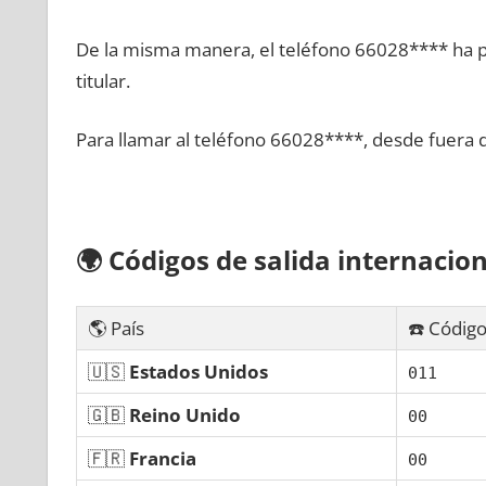
De la misma manera, el teléfono 66028**** ha po
titular.
Para llamar al teléfono 66028****, desde fuera 
🌍
Códigos dе salida internacion
🌎 País
☎️ Código
🇺🇸
Estados Unidos
011
🇬🇧
Reino Unido
00
🇫🇷
Francia
00