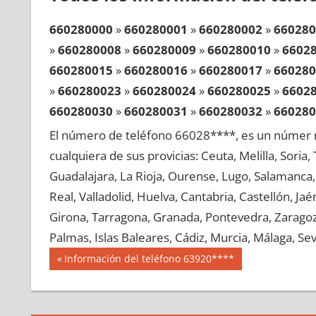
660280000
»
660280001
»
660280002
»
660280
»
660280008
»
660280009
»
660280010
»
6602
660280015
»
660280016
»
660280017
»
660280
»
660280023
»
660280024
»
660280025
»
6602
660280030
»
660280031
»
660280032
»
660280
»
660280038
»
660280039
»
660280040
»
6602
El número de teléfono 66028****, es un númer r
660280045
»
660280046
»
660280047
»
660280
cualquiera de sus provicias: Ceuta, Melilla, Soria
»
660280053
»
660280054
»
660280055
»
6602
Guadalajara, La Rioja, Ourense, Lugo, Salamanca, 
660280060
»
660280061
»
660280062
»
660280
Real, Valladolid, Huelva, Cantabria, Castellón, J
»
660280068
»
660280069
»
660280070
»
6602
Girona, Tarragona, Granada, Pontevedra, Zaragoza
660280075
»
660280076
»
660280077
»
660280
Palmas, Islas Baleares, Cádiz, Murcia, Málaga, Sevi
»
660280083
»
660280084
»
660280085
»
6602
Navegación
66028
Entrada
Información del teléfono 63920****
660280090
»
660280091
»
660280092
»
660280
anterior:
de
»
660280098
»
660280099
»
660280100
»
6602
entradas
660280105
»
660280106
»
660280107
»
660280