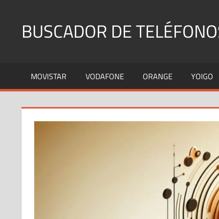
Saltar
al
BUSCADOR DE TELÉFONO
contenido
Identifica
Números
MOVISTAR
VODAFONE
ORANGE
YOIGO
Fijos
y
Móviles