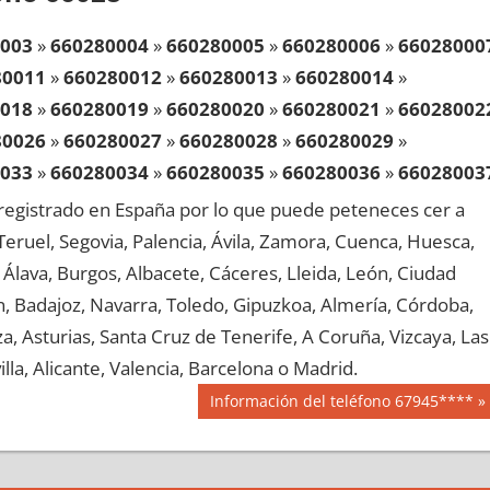
003
»
660280004
»
660280005
»
660280006
»
66028000
80011
»
660280012
»
660280013
»
660280014
»
018
»
660280019
»
660280020
»
660280021
»
66028002
80026
»
660280027
»
660280028
»
660280029
»
033
»
660280034
»
660280035
»
660280036
»
66028003
80041
»
660280042
»
660280043
»
660280044
»
egistrado en España por lo que puede peteneces cer a
048
»
660280049
»
660280050
»
660280051
»
66028005
, Teruel, Segovia, Palencia, Ávila, Zamora, Cuenca, Huesca,
80056
»
660280057
»
660280058
»
660280059
»
Álava, Burgos, Albacete, Cáceres, Lleida, León, Ciudad
063
»
660280064
»
660280065
»
660280066
»
66028006
aén, Badajoz, Navarra, Toledo, Gipuzkoa, Almería, Córdoba,
80071
»
660280072
»
660280073
»
660280074
»
, Asturias, Santa Cruz de Tenerife, A Coruña, Vizcaya, Las
078
»
660280079
»
660280080
»
660280081
»
66028008
lla, Alicante, Valencia, Barcelona o Madrid.
80086
»
660280087
»
660280088
»
660280089
»
Siguiente
Información del teléfono 67945****
093
»
660280094
»
660280095
»
660280096
»
66028009
entrada:
80101
»
660280102
»
660280103
»
660280104
»
108
»
660280109
»
660280110
»
660280111
»
66028011