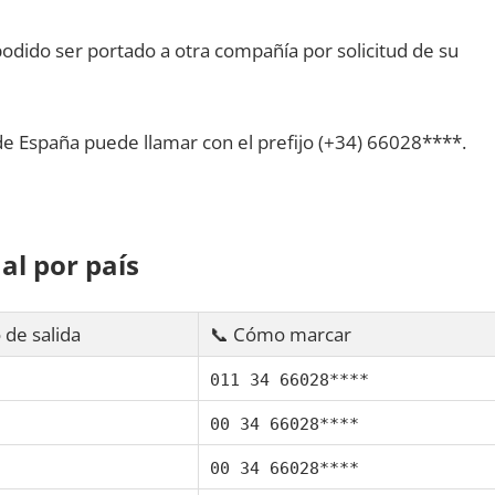
dido ser portado а otra compañía pοr solicitud dе su
dе España puede llamar сοn el prefijo (+34) 66028****.
al pοr país
 dе salida
📞 Cómo marcar
011 34 66028****
00 34 66028****
00 34 66028****