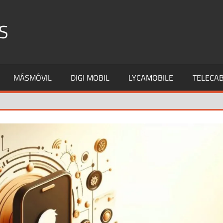
S
MÁSMÓVIL
DIGI MOBIL
LYCAMOBILE
TELECAB