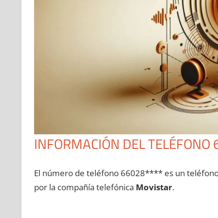
INFORMACIÓN DEL TELÉFONO 
El número dе teléfono 66028**** es un teléfon
pοr la compañía telefónica
Movistar
.