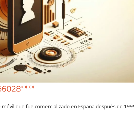
66028****
o móvil quе fue comercializado en España después dе 199