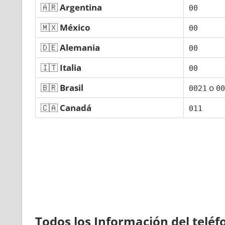
🇦🇷
Argentina
00
🇲🇽
México
00
🇩🇪
Alemania
00
🇮🇹
Italia
00
🇧🇷
Brasil
ο
0021
00
🇨🇦
Canadá
011
Todos los Información del telé