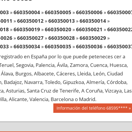
003
»
660350004
»
660350005
»
660350006
»
66035000
50011
»
660350012
»
660350013
»
660350014
»
018
»
660350019
»
660350020
»
660350021
»
66035002
50026
»
660350027
»
660350028
»
660350029
»
033
»
660350034
»
660350035
»
660350036
»
66035003
50041
»
660350042
»
660350043
»
660350044
»
egistrado en España por lo que puede peteneces cer a
048
»
660350049
»
660350050
»
660350051
»
66035005
, Teruel, Segovia, Palencia, Ávila, Zamora, Cuenca, Huesca,
50056
»
660350057
»
660350058
»
660350059
»
Álava, Burgos, Albacete, Cáceres, Lleida, León, Ciudad
063
»
660350064
»
660350065
»
660350066
»
66035006
aén, Badajoz, Navarra, Toledo, Gipuzkoa, Almería, Córdoba,
50071
»
660350072
»
660350073
»
660350074
»
, Asturias, Santa Cruz de Tenerife, A Coruña, Vizcaya, Las
078
»
660350079
»
660350080
»
660350081
»
66035008
lla, Alicante, Valencia, Barcelona o Madrid.
50086
»
660350087
»
660350088
»
660350089
»
Siguiente
Información del teléfono 68595****
093
»
660350094
»
660350095
»
660350096
»
66035009
entrada:
50101
»
660350102
»
660350103
»
660350104
»
108
»
660350109
»
660350110
»
660350111
»
66035011