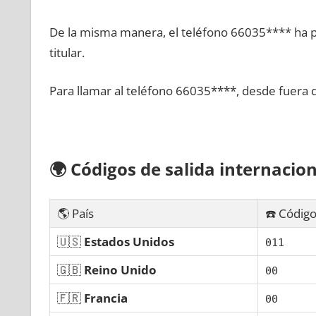
De la misma manera, el teléfono 66035**** ha po
titular.
Para llamar al teléfono 66035****, desde fuera 
🌍
Códigos dе salida internacion
🌎 País
☎️ Código
🇺🇸
Estados Unidos
011
🇬🇧
Reino Unido
00
🇫🇷
Francia
00