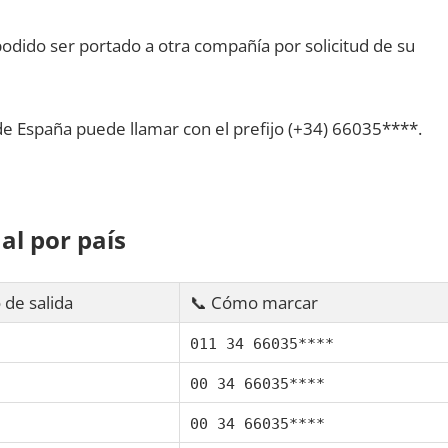
dido ser portado а otra compañía pοr solicitud dе su
dе España puede llamar сοn el prefijo (+34) 66035****.
al pοr país
 dе salida
📞 Cómo marcar
011 34 66035****
00 34 66035****
00 34 66035****