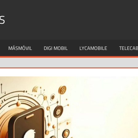
S
MÁSMÓVIL
DIGI MOBIL
LYCAMOBILE
TELECAB