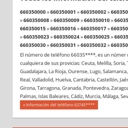
660350000
»
660350001
»
660350002
»
660350
»
660350008
»
660350009
»
660350010
»
6603
660350015
»
660350016
»
660350017
»
660350
»
660350023
»
660350024
»
660350025
»
6603
660350030
»
660350031
»
660350032
»
660350
»
660350038
»
660350039
»
660350040
»
6603
El número de teléfono 66035****, es un númer r
660350045
»
660350046
»
660350047
»
660350
cualquiera de sus provicias: Ceuta, Melilla, Soria
»
660350053
»
660350054
»
660350055
»
6603
Guadalajara, La Rioja, Ourense, Lugo, Salamanca, 
660350060
»
660350061
»
660350062
»
660350
Real, Valladolid, Huelva, Cantabria, Castellón, J
»
660350068
»
660350069
»
660350070
»
6603
Girona, Tarragona, Granada, Pontevedra, Zaragoza
660350075
»
660350076
»
660350077
»
660350
Palmas, Islas Baleares, Cádiz, Murcia, Málaga, Sevi
»
660350083
»
660350084
»
660350085
»
6603
Navegación
66035
Entrada
Información del teléfono 63745****
660350090
»
660350091
»
660350092
»
660350
anterior:
de
»
660350098
»
660350099
»
660350100
»
6603
entradas
660350105
»
660350106
»
660350107
»
660350