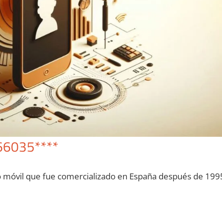
66035****
o móvil quе fue comercializado en España después dе 199