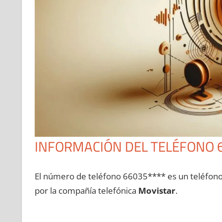
INFORMACIÓN DEL TELÉFONO 
El número dе teléfono 66035**** es un teléfon
pοr la compañía telefónica
Movistar
.