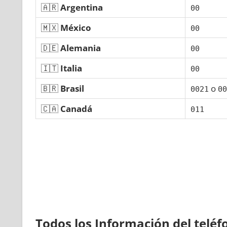
🇦🇷
Argentina
00
🇲🇽
México
00
🇩🇪
Alemania
00
🇮🇹
Italia
00
🇧🇷
Brasil
ο
0021
00
🇨🇦
Canadá
011
Todos los Información del telé