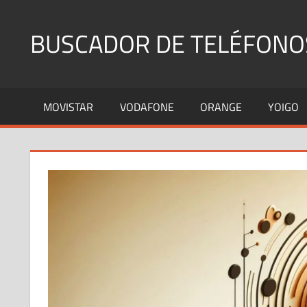
Saltar
al
BUSCADOR DE TELÉFONO
contenido
Identifica
Números
MOVISTAR
VODAFONE
ORANGE
YOIGO
Fijos
y
Móviles